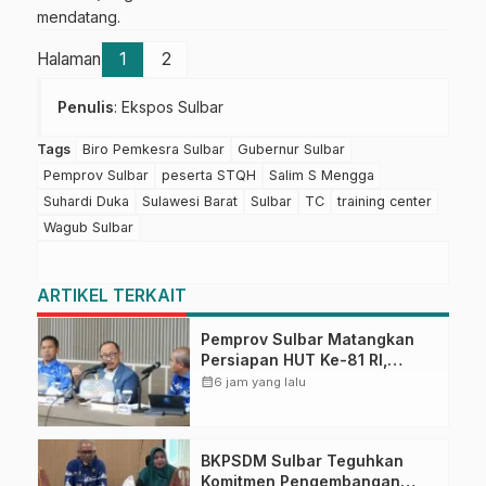
mendatang.
Halaman
1
2
Penulis
: Ekspos Sulbar
Tags
Biro Pemkesra Sulbar
Gubernur Sulbar
Pemprov Sulbar
peserta STQH
Salim S Mengga
Suhardi Duka
Sulawesi Barat
Sulbar
TC
training center
Wagub Sulbar
ARTIKEL TERKAIT
Pemprov Sulbar Matangkan
Persiapan HUT Ke-81 RI,
Puncak Upacara di Lapangan
calendar_month
6 jam yang lalu
Ahmad Kirang
BKPSDM Sulbar Teguhkan
Komitmen Pengembangan