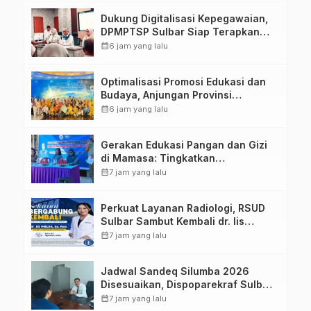
Dukung Digitalisasi Kepegawaian,
DPMPTSP Sulbar Siap Terapkan
Aplikasi FLEKSI ASN
calendar_month
6 jam yang lalu
Optimalisasi Promosi Edukasi dan
Budaya, Anjungan Provinsi
Sulawesi Barat Perkuat Kolaborasi
calendar_month
6 jam yang lalu
Strategis Bersama Sky World TMII
Gerakan Edukasi Pangan dan Gizi
di Mamasa: Tingkatkan
Pengetahuan dan Keterampilan
calendar_month
7 jam yang lalu
Keluarga dalam Pemenuhan Gizi
Perkuat Layanan Radiologi, RSUD
Sulbar Sambut Kembali dr. Iis
Imelda, Sp.Rad
calendar_month
7 jam yang lalu
Jadwal Sandeq Silumba 2026
Disesuaikan, Dispoparekraf Sulbar
Pastikan Persiapan Tetap
calendar_month
7 jam yang lalu
Dimatangkan