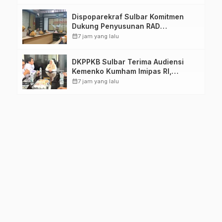
Dispoparekraf Sulbar Komitmen
Dukung Penyusunan RAD
TPB/SDGs Sulawesi Barat
calendar_month
7 jam yang lalu
DKPPKB Sulbar Terima Audiensi
Kemenko Kumham Imipas RI,
Perkuat Pelayanan Kesehatan bagi
calendar_month
7 jam yang lalu
Kelompok Rentan