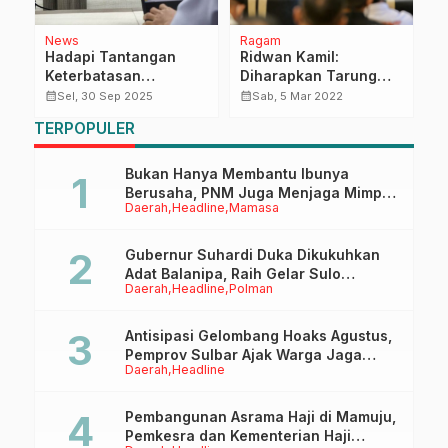
News
Ragam
D
Hadapi Tantangan
Ridwan Kamil:
S
an
Keterbatasan
Diharapkan Tarung
H
Anggaran, Diskes
Derajat Dapat Masuk
P
calendar_month
calendar_month
calendar_month
Sel, 30 Sep 2025
Sab, 5 Mar 2022
Sulbar Ingin UHC
Kompetisi Olahraga
TERPOPULER
a
Terus Terjaga
Bertaraf Internasional
Bukan Hanya Membantu Ibunya
Berusaha, PNM Juga Menjaga Mimpi
Daerah
Headline
Mamasa
Anaknya Untuk Menggapai Cita-Cita
Gubernur Suhardi Duka Dikukuhkan
Adat Balanipa, Raih Gelar Sulo
Daerah
Headline
Polman
Tappidena
Antisipasi Gelombang Hoaks Agustus,
Pemprov Sulbar Ajak Warga Jaga
Daerah
Headline
Ruang Digital
Pembangunan Asrama Haji di Mamuju,
Pemkesra dan Kementerian Haji