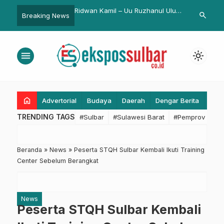
mil – Uu Ruzhanul Ulum
Paripurna Sahkan Perubahan
Gubernur Sul
search
Breaking News
ghargaan dari PWI
Perda BUMD Sebuku Energi
Sembako unt
Malaqbi, Sekda Sulbar Jamin
Safari Rama
Tindak Lanjut Aspirasi DPRD
menu
light_mode
home
Advertorial
Budaya
Daerah
Dengar Berita
Eko
TRENDING TAGS
#Sulbar
#Sulawesi Barat
#Pemprov Sulba
Beranda
»
News
»
Peserta STQH Sulbar Kembali Ikuti Training
Center Sebelum Berangkat
News
Peserta STQH Sulbar Kembali