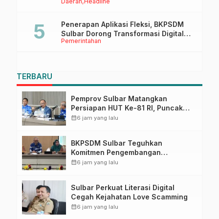
Daerah
Headline
Sulbar Tinjau Lokasi
Penerapan Aplikasi Fleksi, BKPSDM
Sulbar Dorong Transformasi Digital
Pemerintahan
Sistem Kehadiran ASN
TERBARU
Pemprov Sulbar Matangkan
Persiapan HUT Ke-81 RI, Puncak
Upacara di Lapangan Ahmad
calendar_month
6 jam yang lalu
Kirang
BKPSDM Sulbar Teguhkan
Komitmen Pengembangan
Kompetensi ASN melalui
calendar_month
6 jam yang lalu
Penandatanganan Perjanjian
Tugas Belajar 2026
Sulbar Perkuat Literasi Digital
Cegah Kejahatan Love Scamming
calendar_month
6 jam yang lalu