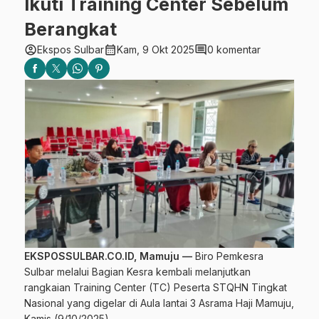
Ikuti Training Center Sebelum
Berangkat
account_circle
calendar_month
comment
Ekspos Sulbar
Kam, 9 Okt 2025
0 komentar
EKSPOSSULBAR.CO.ID, Mamuju —
Biro Pemkesra
Sulbar melalui Bagian Kesra kembali melanjutkan
rangkaian Training Center (TC) Peserta STQHN Tingkat
Nasional yang digelar di Aula lantai 3 Asrama Haji Mamuju,
Kamis (9/10/2025).