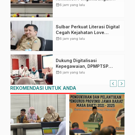
Kompetensi ASN melalui
calendar_month
6 jam yang lalu
Penandatanganan Perjanjian
Tugas Belajar 2026
Sulbar Perkuat Literasi Digital
Cegah Kejahatan Love
Scamming
calendar_month
6 jam yang lalu
Dukung Digitalisasi
Kepegawaian, DPMPTSP
Sulbar Siap Terapkan Aplikasi
calendar_month
6 jam yang lalu
FLEKSI ASN
REKOMENDASI UNTUK ANDA