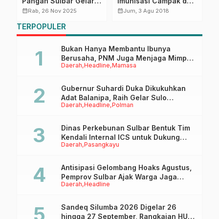
Pangan Sulbar Gelar
Imunisasi Campak dan
d
Kegiatan Rekomendasi
Rubella Ditarget Capai
s
calendar_month
calendar_month
calendar_month
Rab, 26 Nov 2025
Jum, 3 Agu 2018
4
Keamanan Pangan
73 Persen
TERPOPULER
Segar 2025
Bukan Hanya Membantu Ibunya
Berusaha, PNM Juga Menjaga Mimpi
Daerah
Headline
Mamasa
Anaknya Untuk Menggapai Cita-Cita
Gubernur Suhardi Duka Dikukuhkan
Adat Balanipa, Raih Gelar Sulo
Daerah
Headline
Polman
Tappidena
Dinas Perkebunan Sulbar Bentuk Tim
Kendali Internal ICS untuk Dukung
Daerah
Pasangkayu
Sertifikasi ISPO Pekebun di
Pasangkayu
Antisipasi Gelombang Hoaks Agustus,
Pemprov Sulbar Ajak Warga Jaga
Daerah
Headline
Ruang Digital
Sandeq Silumba 2026 Digelar 26
hingga 27 September, Rangkaian HUT