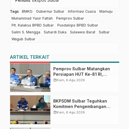
Penulis
: Ekspos Sulbar
Tags
BMKG
Gubernur Sulbar
Informasi Cuaca
Mamuju
Muhammad Yasir Fattah
Pemprov Sulbar
Plt. Kalaksa BPBD Sulbar
Pusdalops BPBD Sulbar
Salim S. Mengga
Suhardi Duka
Sulawesi Barat
Sulbar
Wagub Sulbar
ARTIKEL TERKAIT
Pemprov Sulbar Matangkan
Persiapan HUT Ke-81 RI,
Puncak Upacara di Lapangan
calendar_month
Kam, 6 Agu 2026
Ahmad Kirang
BKPSDM Sulbar Teguhkan
Komitmen Pengembangan
Kompetensi ASN melalui
calendar_month
Kam, 6 Agu 2026
Penandatanganan Perjanjian
Tugas Belajar 2026