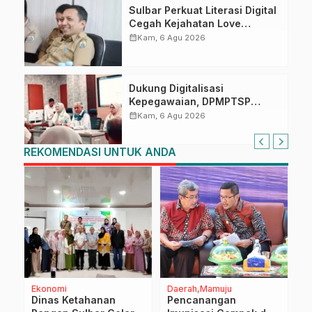
Sulbar Perkuat Literasi Digital
Cegah Kejahatan Love
Scamming
calendar_month
Kam, 6 Agu 2026
Dukung Digitalisasi
Kepegawaian, DPMPTSP
Sulbar Siap Terapkan Aplikasi
calendar_month
Kam, 6 Agu 2026
FLEKSI ASN
REKOMENDASI UNTUK ANDA
Ekonomi
Daerah
Mamuju
D
Dinas Ketahanan
Pencanangan
C