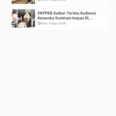
DKPPKB Sulbar Terima Audiensi
Kemenko Kumham Imipas RI,
Perkuat Pelayanan Kesehatan bagi
calendar_month
Kam, 6 Agu 2026
Kelompok Rentan