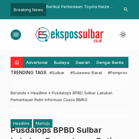
erbedaan Toyota Raize
Polda Sulbar Gelar Dzikir dan Doa
Turnamen S 
search
Breaking News
tsu Rocky
Demi Polri yang Profesional dan
Wagub Sulbar
Dicintai Masyarakat
Lokal Berkua
menu
light_mode
home
Advertorial
Budaya
Daerah
Dengar Berita
Eko
TRENDING TAGS
#Sulbar
#Sulawesi Barat
#Pemprov Sulba
Beranda
»
Headline
»
Pusdalops BPBD Sulbar Lakukan
Pemantauan Rutin Informasi Cuaca BMKG
Headline
Mamuju
Pusdalops BPBD Sulbar