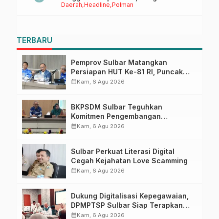
Daerah
Headline
Polman
Sulbar
TERBARU
Pemprov Sulbar Matangkan
Persiapan HUT Ke-81 RI, Puncak
Upacara di Lapangan Ahmad
calendar_month
Kam, 6 Agu 2026
Kirang
BKPSDM Sulbar Teguhkan
Komitmen Pengembangan
Kompetensi ASN melalui
calendar_month
Kam, 6 Agu 2026
Penandatanganan Perjanjian
Tugas Belajar 2026
Sulbar Perkuat Literasi Digital
Cegah Kejahatan Love Scamming
calendar_month
Kam, 6 Agu 2026
Dukung Digitalisasi Kepegawaian,
DPMPTSP Sulbar Siap Terapkan
Aplikasi FLEKSI ASN
calendar_month
Kam, 6 Agu 2026