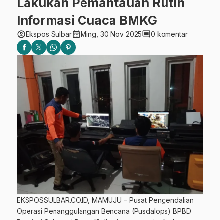
Lakukan Pemantauan Rutin
Informasi Cuaca BMKG
account_circle
calendar_month
comment
Ekspos Sulbar
Ming, 30 Nov 2025
0 komentar
EKSPOSSULBAR.CO.ID, MAMUJU – Pusat Pengendalian
Operasi Penanggulangan Bencana (Pusdalops) BPBD