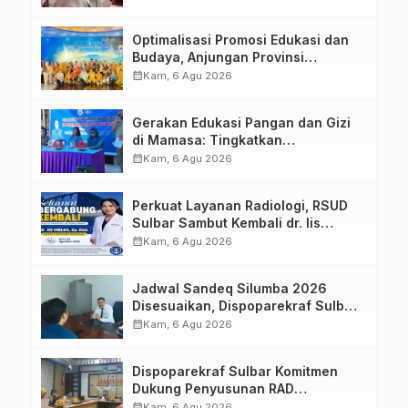
Optimalisasi Promosi Edukasi dan
Budaya, Anjungan Provinsi
Sulawesi Barat Perkuat Kolaborasi
calendar_month
Kam, 6 Agu 2026
Strategis Bersama Sky World TMII
Gerakan Edukasi Pangan dan Gizi
di Mamasa: Tingkatkan
Pengetahuan dan Keterampilan
calendar_month
Kam, 6 Agu 2026
Keluarga dalam Pemenuhan Gizi
Perkuat Layanan Radiologi, RSUD
Sulbar Sambut Kembali dr. Iis
Imelda, Sp.Rad
calendar_month
Kam, 6 Agu 2026
Jadwal Sandeq Silumba 2026
Disesuaikan, Dispoparekraf Sulbar
Pastikan Persiapan Tetap
calendar_month
Kam, 6 Agu 2026
Dimatangkan
Dispoparekraf Sulbar Komitmen
Dukung Penyusunan RAD
TPB/SDGs Sulawesi Barat
calendar_month
Kam, 6 Agu 2026