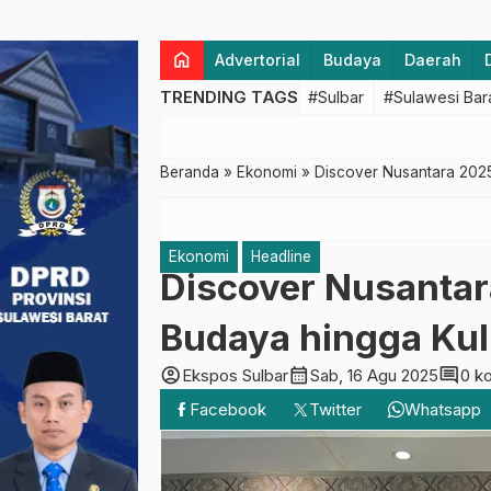
home
Advertorial
Budaya
Daerah
TRENDING TAGS
#Sulbar
#Sulawesi Bar
Beranda
»
Ekonomi
»
Discover Nusantara 2025
Ekonomi
Headline
Discover Nusantar
Budaya hingga Kul
account_circle
calendar_month
comment
Ekspos Sulbar
Sab, 16 Agu 2025
0 k
Facebook
Twitter
Whatsapp