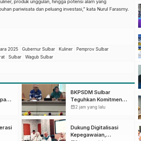
kuliner, produk unggulan, hingga potensi alam yang
an pariwisata dan peluang investasi,” kata Nurul Farasmy.
tara 2025
Gubernur Sulbar
Kuliner
Pemprov Sulbar
rat
Sulbar
Wagub Sulbar
BKPSDM Sulbar
apan
Teguhkan Komitmen
ncak
Pengembangan
calendar_month
2 jam yang lalu
gan
Kompetensi ASN
melalui
erasi
Dukung Digitalisasi
Penandatanganan
Kepegawaian,
Perjanjian Tugas