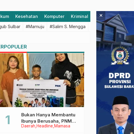
×
ukum
Kesehatan
Komputer
Kriminal
Lifestyle
Majen
ub Sulbar
#Mamuju
#Salim S. Mengga
#featured
#Polda S
ERPOPULER
Bukan Hanya Membantu
Ibunya Berusaha, PNM
Daerah
Headline
Mamasa
Juga Menjaga Mimpi
Anaknya Untuk