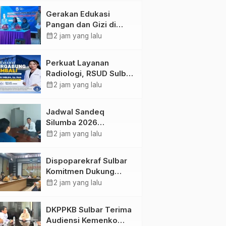
Kolaborasi Strategis
Gerakan Edukasi
Bersama Sky World
Pangan dan Gizi di
TMII
Mamasa: Tingkatkan
calendar_month
2 jam yang lalu
Pengetahuan dan
Keterampilan Keluarga
Perkuat Layanan
dalam Pemenuhan Gizi
Radiologi, RSUD Sulbar
Sambut Kembali dr. Iis
calendar_month
2 jam yang lalu
Imelda, Sp.Rad
Jadwal Sandeq
Silumba 2026
Disesuaikan,
calendar_month
2 jam yang lalu
Dispoparekraf Sulbar
Pastikan Persiapan
Dispoparekraf Sulbar
Tetap Dimatangkan
Komitmen Dukung
Penyusunan RAD
calendar_month
2 jam yang lalu
TPB/SDGs Sulawesi
Barat
DKPPKB Sulbar Terima
Audiensi Kemenko