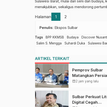
Sulawesi Barat, mulai dari seni dan budaya, 
menakjubkan, sekaligus mendorong pertumbuh
Halaman
1
2
Penulis
: Ekspos Sulbar
Tags
BPP KKMSB
Budaya
Discover Nusan
Salim S. Mengga
Suhardi Duka
Sulawesi Ba
ARTIKEL TERKAIT
Pemprov Sulbar
Matangkan Persi
HUT Ke-81 RI, Pu
calendar_month
2 jam yang lalu
Upacara di Lapan
Ahmad Kirang
Sulbar Perkuat Lit
Digital Cegah