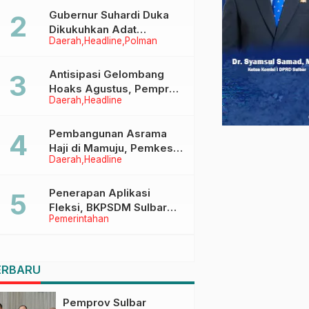
Menggapai Cita-Cita
Gubernur Suhardi Duka
Dikukuhkan Adat
Daerah
Headline
Polman
Balanipa, Raih Gelar Sulo
Tappidena
Antisipasi Gelombang
Hoaks Agustus, Pemprov
Daerah
Headline
Sulbar Ajak Warga Jaga
Ruang Digital
Pembangunan Asrama
Haji di Mamuju, Pemkesra
Daerah
Headline
dan Kementerian Haji
Sulbar Tinjau Lokasi
Penerapan Aplikasi
Fleksi, BKPSDM Sulbar
Pemerintahan
Dorong Transformasi
Digital Sistem Kehadiran
ASN
ERBARU
Pemprov Sulbar