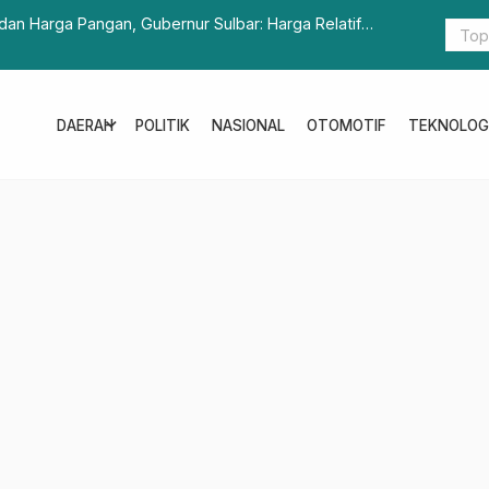
dan Harga Pangan, Gubernur Sulbar: Harga Relatif
Ridwan Kam
expand_more
DAERAH
POLITIK
NASIONAL
OTOMOTIF
TEKNOLOG