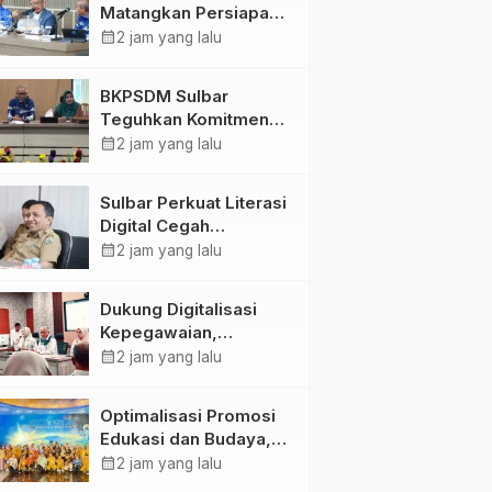
Matangkan Persiapan
HUT Ke-81 RI, Puncak
calendar_month
2 jam yang lalu
Upacara di Lapangan
Ahmad Kirang
BKPSDM Sulbar
Teguhkan Komitmen
Pengembangan
calendar_month
2 jam yang lalu
Kompetensi ASN
melalui
Sulbar Perkuat Literasi
Penandatanganan
Digital Cegah
Perjanjian Tugas
Kejahatan Love
calendar_month
2 jam yang lalu
Belajar 2026
Scamming
Dukung Digitalisasi
Kepegawaian,
DPMPTSP Sulbar Siap
calendar_month
2 jam yang lalu
Terapkan Aplikasi
FLEKSI ASN
Optimalisasi Promosi
Edukasi dan Budaya,
Anjungan Provinsi
calendar_month
2 jam yang lalu
Sulawesi Barat Perkuat