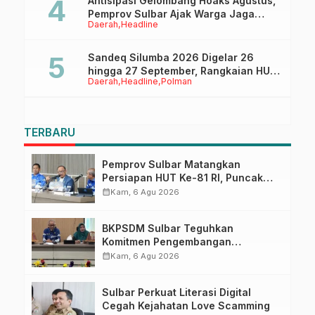
Antisipasi Gelombang Hoaks Agustus,
Pemprov Sulbar Ajak Warga Jaga
Daerah
Headline
Ruang Digital
Sandeq Silumba 2026 Digelar 26
hingga 27 September, Rangkaian HUT
Daerah
Headline
Polman
Sulbar
TERBARU
Pemprov Sulbar Matangkan
Persiapan HUT Ke-81 RI, Puncak
Upacara di Lapangan Ahmad
calendar_month
Kam, 6 Agu 2026
Kirang
BKPSDM Sulbar Teguhkan
Komitmen Pengembangan
Kompetensi ASN melalui
calendar_month
Kam, 6 Agu 2026
Penandatanganan Perjanjian
Tugas Belajar 2026
Sulbar Perkuat Literasi Digital
Cegah Kejahatan Love Scamming