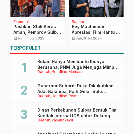
Ekonomi
Ragam
H
Pastikan Stok Beras
Bey Machmudin
E
if
Aman, Pemprov Sulbar
Apresiasi Film Hantu di
T
Bangun Sinergi
Sekolah
S
calendar_month
calendar_month
calendar_month
Jum, 4 Jul 2025
Sab, 6 Jul 2024
dengan BULOG untuk
P
TERPOPULER
Jaga Stabilitas Harga
A
Beras
K
Bukan Hanya Membantu Ibunya
Berusaha, PNM Juga Menjaga Mimpi
Daerah
Headline
Mamasa
Anaknya Untuk Menggapai Cita-Cita
Gubernur Suhardi Duka Dikukuhkan
Adat Balanipa, Raih Gelar Sulo
Daerah
Headline
Polman
Tappidena
Dinas Perkebunan Sulbar Bentuk Tim
Kendali Internal ICS untuk Dukung
Daerah
Pasangkayu
Sertifikasi ISPO Pekebun di
Pasangkayu