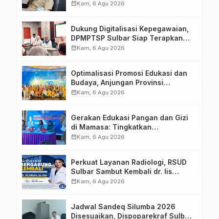
calendar_month
Kam, 6 Agu 2026
Dukung Digitalisasi Kepegawaian,
DPMPTSP Sulbar Siap Terapkan
Aplikasi FLEKSI ASN
calendar_month
Kam, 6 Agu 2026
Optimalisasi Promosi Edukasi dan
Budaya, Anjungan Provinsi
Sulawesi Barat Perkuat Kolaborasi
calendar_month
Kam, 6 Agu 2026
Strategis Bersama Sky World TMII
Gerakan Edukasi Pangan dan Gizi
di Mamasa: Tingkatkan
Pengetahuan dan Keterampilan
calendar_month
Kam, 6 Agu 2026
Keluarga dalam Pemenuhan Gizi
Perkuat Layanan Radiologi, RSUD
Sulbar Sambut Kembali dr. Iis
Imelda, Sp.Rad
calendar_month
Kam, 6 Agu 2026
Jadwal Sandeq Silumba 2026
Disesuaikan, Dispoparekraf Sulbar