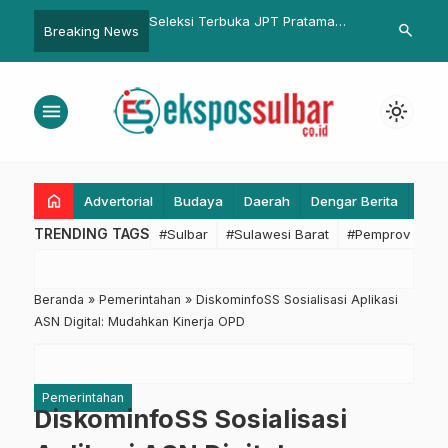
 Hadiri Upacara
Seleksi Terbuka JPT Pratama
Pemkesra Sulbar P
search
Breaking News
askan Sinergi
Pemprov Sulbar Memasuki Tahap
Penyaluran Beasi
idikan
Penulisan Makalah
Tepat Sasaran da
menu
light_mode
home
Advertorial
Budaya
Daerah
Dengar Berita
Eko
TRENDING TAGS
#Sulbar
#Sulawesi Barat
#Pemprov Sulba
Beranda
»
Pemerintahan
»
DiskominfoSS Sosialisasi Aplikasi
ASN Digital: Mudahkan Kinerja OPD
Pemerintahan
DiskominfoSS Sosialisasi