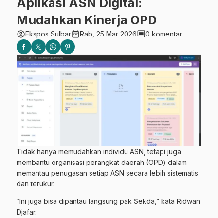
Aplikasi ASN Digital:
Mudahkan Kinerja OPD
account_circle
calendar_month
comment
Ekspos Sulbar
Rab, 25 Mar 2026
0 komentar
Tidak hanya memudahkan individu ASN, tetapi juga
membantu organisasi perangkat daerah (OPD) dalam
memantau penugasan setiap ASN secara lebih sistematis
dan terukur.
“Ini juga bisa dipantau langsung pak Sekda,” kata Ridwan
Djafar.