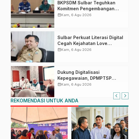
BKPSDM Sulbar Teguhkan
Komitmen Pengembangan
Kompetensi ASN melalui
calendar_month
Kam, 6 Agu 2026
Penandatanganan Perjanjian
Tugas Belajar 2026
Sulbar Perkuat Literasi Digital
Cegah Kejahatan Love
Scamming
calendar_month
Kam, 6 Agu 2026
Dukung Digitalisasi
Kepegawaian, DPMPTSP
Sulbar Siap Terapkan Aplikasi
calendar_month
Kam, 6 Agu 2026
FLEKSI ASN
REKOMENDASI UNTUK ANDA