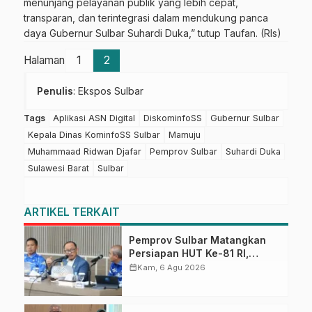
menunjang pelayanan publik yang lebih cepat,
transparan, dan terintegrasi dalam mendukung panca
daya Gubernur Sulbar Suhardi Duka,” tutup Taufan. (Rls)
Halaman
1
2
Penulis
: Ekspos Sulbar
Tags
Aplikasi ASN Digital
DiskominfoSS
Gubernur Sulbar
Kepala Dinas KominfoSS Sulbar
Mamuju
Muhammaad Ridwan Djafar
Pemprov Sulbar
Suhardi Duka
Sulawesi Barat
Sulbar
ARTIKEL TERKAIT
Pemprov Sulbar Matangkan
Persiapan HUT Ke-81 RI,
Puncak Upacara di Lapangan
calendar_month
Kam, 6 Agu 2026
Ahmad Kirang