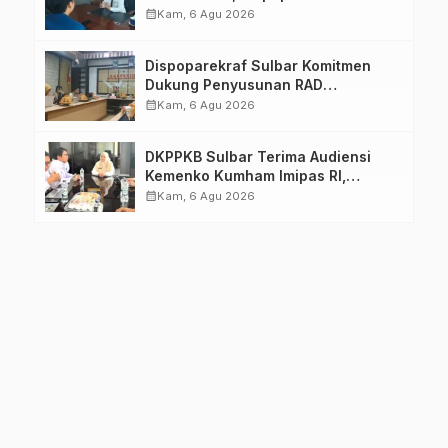
Pastikan Persiapan Tetap
calendar_month
Kam, 6 Agu 2026
Dimatangkan
Dispoparekraf Sulbar Komitmen
Dukung Penyusunan RAD
TPB/SDGs Sulawesi Barat
calendar_month
Kam, 6 Agu 2026
DKPPKB Sulbar Terima Audiensi
Kemenko Kumham Imipas RI,
Perkuat Pelayanan Kesehatan bagi
calendar_month
Kam, 6 Agu 2026
Kelompok Rentan