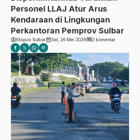
Personel LLAJ Atur Arus
Kendaraan di Lingkungan
Perkantoran Pemprov Sulbar
account_circle
calendar_month
comment
Ekspos Sulbar
Sel, 26 Mei 2026
0 komentar