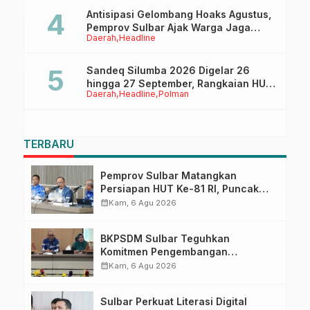
Antisipasi Gelombang Hoaks Agustus,
Pemprov Sulbar Ajak Warga Jaga
Daerah
Headline
Ruang Digital
Sandeq Silumba 2026 Digelar 26
hingga 27 September, Rangkaian HUT
Daerah
Headline
Polman
Sulbar
TERBARU
Pemprov Sulbar Matangkan
Persiapan HUT Ke-81 RI, Puncak
Upacara di Lapangan Ahmad
calendar_month
Kam, 6 Agu 2026
Kirang
BKPSDM Sulbar Teguhkan
Komitmen Pengembangan
Kompetensi ASN melalui
calendar_month
Kam, 6 Agu 2026
Penandatanganan Perjanjian
Tugas Belajar 2026
Sulbar Perkuat Literasi Digital