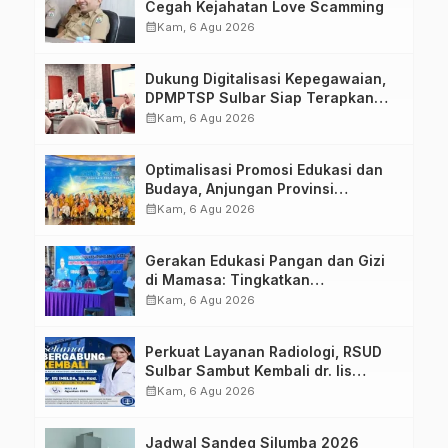
Cegah Kejahatan Love Scamming
calendar_month
Kam, 6 Agu 2026
Dukung Digitalisasi Kepegawaian,
DPMPTSP Sulbar Siap Terapkan
Aplikasi FLEKSI ASN
calendar_month
Kam, 6 Agu 2026
Optimalisasi Promosi Edukasi dan
Budaya, Anjungan Provinsi
Sulawesi Barat Perkuat Kolaborasi
calendar_month
Kam, 6 Agu 2026
Strategis Bersama Sky World TMII
Gerakan Edukasi Pangan dan Gizi
di Mamasa: Tingkatkan
Pengetahuan dan Keterampilan
calendar_month
Kam, 6 Agu 2026
Keluarga dalam Pemenuhan Gizi
Perkuat Layanan Radiologi, RSUD
Sulbar Sambut Kembali dr. Iis
Imelda, Sp.Rad
calendar_month
Kam, 6 Agu 2026
Jadwal Sandeq Silumba 2026