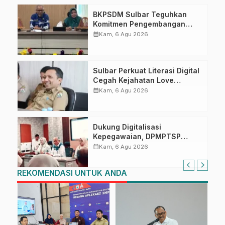
BKPSDM Sulbar Teguhkan
Komitmen Pengembangan
Kompetensi ASN melalui
calendar_month
Kam, 6 Agu 2026
Penandatanganan Perjanjian
Tugas Belajar 2026
Sulbar Perkuat Literasi Digital
Cegah Kejahatan Love
Scamming
calendar_month
Kam, 6 Agu 2026
Dukung Digitalisasi
Kepegawaian, DPMPTSP
Sulbar Siap Terapkan Aplikasi
calendar_month
Kam, 6 Agu 2026
FLEKSI ASN
REKOMENDASI UNTUK ANDA