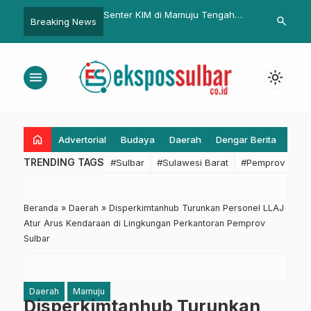
antu ASI Tetap Lancar
Senter KIM di Mamuju Tengah
Jumlah Ruma
search
Breaking News
yang Berpuasa
Disambut Antusias, Filter
Unit Pasca G
Informasi di Era Digital Jadi Topik
Menarik
menu
light_mode
home
Advertorial
Budaya
Daerah
Dengar Berita
Eko
TRENDING TAGS
#Sulbar
#Sulawesi Barat
#Pemprov Sulba
Beranda
»
Daerah
»
Disperkimtanhub Turunkan Personel LLAJ
Atur Arus Kendaraan di Lingkungan Perkantoran Pemprov
Sulbar
Daerah
Mamuju
Disperkimtanhub Turunkan