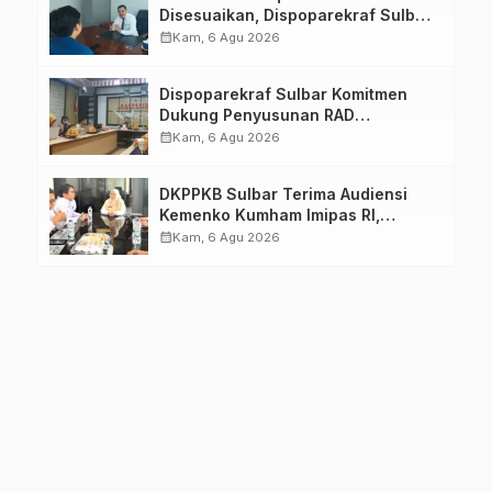
Disesuaikan, Dispoparekraf Sulbar
Pastikan Persiapan Tetap
calendar_month
Kam, 6 Agu 2026
Dimatangkan
Dispoparekraf Sulbar Komitmen
Dukung Penyusunan RAD
TPB/SDGs Sulawesi Barat
calendar_month
Kam, 6 Agu 2026
DKPPKB Sulbar Terima Audiensi
Kemenko Kumham Imipas RI,
Perkuat Pelayanan Kesehatan bagi
calendar_month
Kam, 6 Agu 2026
Kelompok Rentan