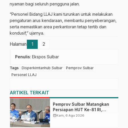
nyaman bagi seluruh pengguna jalan.
“Personel Bidang LLAJ kami turunkan untuk melakukan
pengaturan arus kendaraan, membantu penyeberangan,
serta memastikan area perkantoran tetap tertib dan
kondusif,” ujarnya.
Halaman
1
2
Penulis
: Ekspos Sulbar
Tags
Disperkimtanhub Sulbar
Pemprov Sulbar
Personel LLAJ
ARTIKEL TERKAIT
Pemprov Sulbar Matangkan
Persiapan HUT Ke-81 RI,
Puncak Upacara di Lapangan
calendar_month
Kam, 6 Agu 2026
Ahmad Kirang