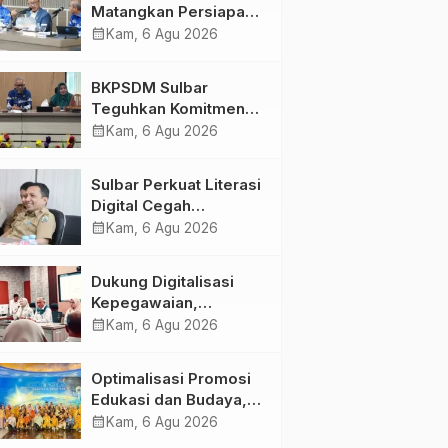
Matangkan Persiapan
HUT Ke-81 RI, Puncak
calendar_month
Kam, 6 Agu 2026
Upacara di Lapangan
Ahmad Kirang
BKPSDM Sulbar
Teguhkan Komitmen
Pengembangan
calendar_month
Kam, 6 Agu 2026
Kompetensi ASN
melalui
Sulbar Perkuat Literasi
Penandatanganan
Digital Cegah
Perjanjian Tugas
Kejahatan Love
calendar_month
Kam, 6 Agu 2026
Belajar 2026
Scamming
Dukung Digitalisasi
Kepegawaian,
DPMPTSP Sulbar Siap
calendar_month
Kam, 6 Agu 2026
Terapkan Aplikasi
FLEKSI ASN
Optimalisasi Promosi
Edukasi dan Budaya,
Anjungan Provinsi
calendar_month
Kam, 6 Agu 2026
Sulawesi Barat Perkuat