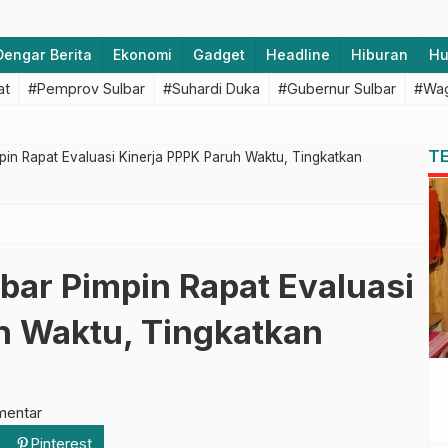
Dengar Berita
Ekonomi
Gadget
Headline
Hiburan
H
at
#Pemprov Sulbar
#Suhardi Duka
#Gubernur Sulbar
#Wag
T
in Rapat Evaluasi Kinerja PPPK Paruh Waktu, Tingkatkan
bar Pimpin Rapat Evaluasi
h Waktu, Tingkatkan
mentar
Pinterest