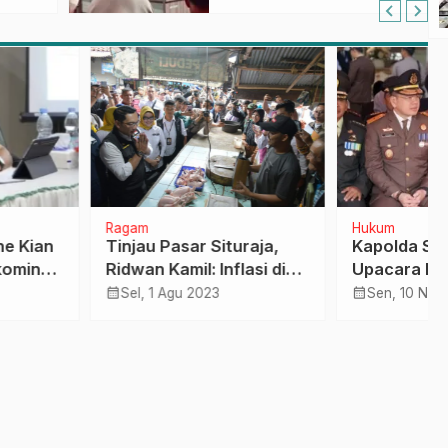
Terapkan Aplikasi
FLEKSI ASN
m
Hukum
u Pasar Situraja,
Kapolda Sulbar Hadiri
amil: Inflasi di
Upacara Hari Pahlawan:
dang Terkendali
Semangat Juang Terus
calendar_month
, 1 Agu 2023
Sen, 10 Nov 2025
Membara!