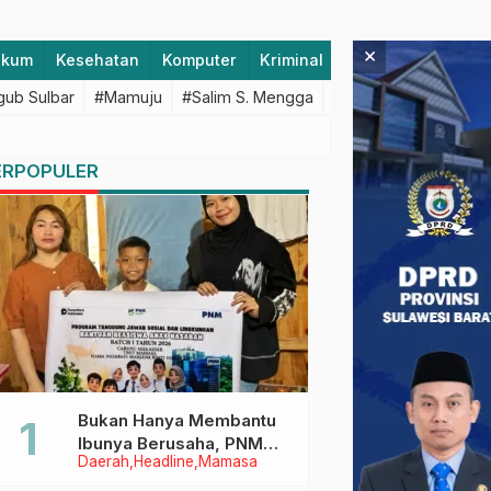
×
ukum
Kesehatan
Komputer
Kriminal
Lifestyle
Majen
ub Sulbar
#Mamuju
#Salim S. Mengga
#featured
#Polda S
ERPOPULER
Bukan Hanya Membantu
Ibunya Berusaha, PNM
Daerah
Headline
Mamasa
Juga Menjaga Mimpi
Anaknya Untuk