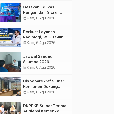
Kolaborasi Strategis
Gerakan Edukasi
Bersama Sky World
Pangan dan Gizi di
TMII
Mamasa: Tingkatkan
calendar_month
Kam, 6 Agu 2026
Pengetahuan dan
Keterampilan Keluarga
Perkuat Layanan
dalam Pemenuhan Gizi
Radiologi, RSUD Sulbar
Sambut Kembali dr. Iis
calendar_month
Kam, 6 Agu 2026
Imelda, Sp.Rad
Jadwal Sandeq
Silumba 2026
Disesuaikan,
calendar_month
Kam, 6 Agu 2026
Dispoparekraf Sulbar
Pastikan Persiapan
Dispoparekraf Sulbar
Tetap Dimatangkan
Komitmen Dukung
Penyusunan RAD
calendar_month
Kam, 6 Agu 2026
TPB/SDGs Sulawesi
Barat
DKPPKB Sulbar Terima
Audiensi Kemenko