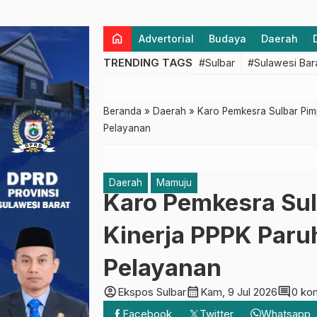
home
Advertorial
Budaya
Daerah
TRENDING TAGS
#Sulbar
#Sulawesi Bar
Beranda
»
Daerah
»
Karo Pemkesra Sulbar Pimp
Pelayanan
Daerah
Mamuju
Karo Pemkesra Sul
Kinerja PPPK Paru
Pelayanan
account_circle
calendar_month
comment
Ekspos Sulbar
Kam, 9 Jul 2026
0 ko
Facebook
Twitter
Whatsapp