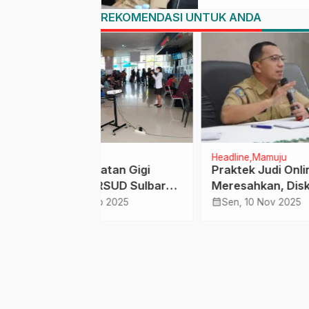
Scamming
REKOMENDASI UNTUK ANDA
Headline
Mamuju
Raga
atan Gigi
Praktek Judi Online Kian
Tinja
 RSUD Sulbar
Meresahkan, Diskominfo
Ridwan K
encegahan Bau
Serukan Kampanye
Sume
calendar_month
calendar_month
ep 2025
Sen, 10 Nov 2025
Sel
Literasi Digital di Seluruh
Kabupaten