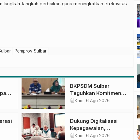
n langkah-langkah perbaikan guna meningkatkan efektivitas
ulbar
Pemprov Sulbar
BKPSDM Sulbar
apan
Teguhkan Komitmen
ncak
Pengembangan
calendar_month
Kam, 6 Agu 2026
gan
Kompetensi ASN
melalui
erasi
Dukung Digitalisasi
Penandatanganan
Kepegawaian,
Perjanjian Tugas
DPMPTSP Sulbar Siap
calendar_month
Belajar 2026
Kam, 6 Agu 2026