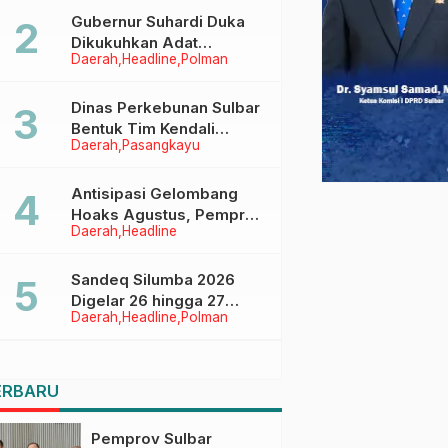
Menggapai Cita-Cita
Gubernur Suhardi Duka
Dikukuhkan Adat
Daerah
Headline
Polman
Balanipa, Raih Gelar Sulo
Tappidena
Dinas Perkebunan Sulbar
Bentuk Tim Kendali
Daerah
Pasangkayu
Internal ICS untuk Dukung
Sertifikasi ISPO Pekebun
di Pasangkayu
Antisipasi Gelombang
Hoaks Agustus, Pemprov
Daerah
Headline
Sulbar Ajak Warga Jaga
Ruang Digital
Sandeq Silumba 2026
Digelar 26 hingga 27
Daerah
Headline
Polman
September, Rangkaian
HUT Sulbar
ERBARU
Pemprov Sulbar