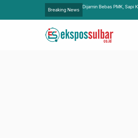
siden di Sulbar Bakal Disembelih di Mamuju
KKJ – PKJB 2023 Dige
Breaking News
Sate