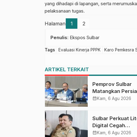
yang dihadapi di lapangan, serta merumuska
pelaksanaan tugas.
Halaman
1
2
Penulis
: Ekspos Sulbar
Tags
Evaluasi Kinerja PPPK
Karo Pemkesra S
ARTIKEL TERKAIT
Pemprov Sulbar
Matangkan Persi
HUT Ke-81 RI, Pu
calendar_month
Kam, 6 Agu 2026
Upacara di Lapan
Ahmad Kirang
Sulbar Perkuat Lit
Digital Cegah
Kejahatan Love
calendar_month
Kam, 6 Agu 2026