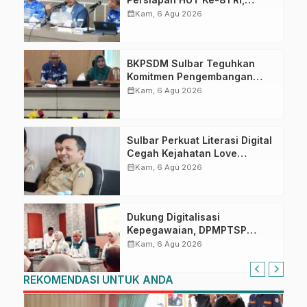
Puncak Upacara di Lapangan
calendar_month
Kam, 6 Agu 2026
Ahmad Kirang
BKPSDM Sulbar Teguhkan
Komitmen Pengembangan
Kompetensi ASN melalui
calendar_month
Kam, 6 Agu 2026
Penandatanganan Perjanjian
Tugas Belajar 2026
Sulbar Perkuat Literasi Digital
Cegah Kejahatan Love
Scamming
calendar_month
Kam, 6 Agu 2026
Dukung Digitalisasi
Kepegawaian, DPMPTSP
Sulbar Siap Terapkan Aplikasi
calendar_month
Kam, 6 Agu 2026
FLEKSI ASN
REKOMENDASI UNTUK ANDA