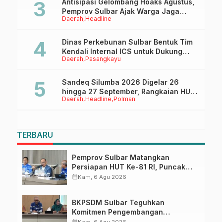
Antisipasi Gelombang Hoaks Agustus,
Pemprov Sulbar Ajak Warga Jaga
Daerah
Headline
Ruang Digital
Dinas Perkebunan Sulbar Bentuk Tim
Kendali Internal ICS untuk Dukung
Daerah
Pasangkayu
Sertifikasi ISPO Pekebun di
Pasangkayu
Sandeq Silumba 2026 Digelar 26
hingga 27 September, Rangkaian HUT
Daerah
Headline
Polman
Sulbar
TERBARU
Pemprov Sulbar Matangkan
Persiapan HUT Ke-81 RI, Puncak
Upacara di Lapangan Ahmad
calendar_month
Kam, 6 Agu 2026
Kirang
BKPSDM Sulbar Teguhkan
Komitmen Pengembangan
Kompetensi ASN melalui
calendar_month
Kam, 6 Agu 2026