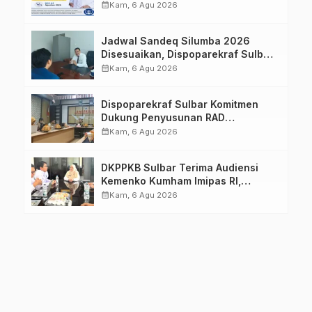
Imelda, Sp.Rad
calendar_month
Kam, 6 Agu 2026
Jadwal Sandeq Silumba 2026
Disesuaikan, Dispoparekraf Sulbar
Pastikan Persiapan Tetap
calendar_month
Kam, 6 Agu 2026
Dimatangkan
Dispoparekraf Sulbar Komitmen
Dukung Penyusunan RAD
TPB/SDGs Sulawesi Barat
calendar_month
Kam, 6 Agu 2026
DKPPKB Sulbar Terima Audiensi
Kemenko Kumham Imipas RI,
Perkuat Pelayanan Kesehatan bagi
calendar_month
Kam, 6 Agu 2026
Kelompok Rentan