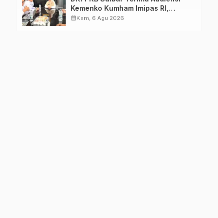
Kemenko Kumham Imipas RI,
Perkuat Pelayanan Kesehatan bagi
calendar_month
Kam, 6 Agu 2026
Kelompok Rentan