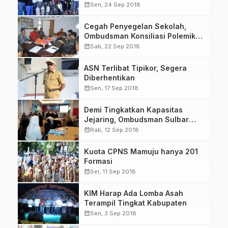
Island’
calendar_month
Sen, 24 Sep 2018
Cegah Penyegelan Sekolah,
Ombudsman Konsiliasi Polemik
Lahan SD Inpres Pa’bettengan
calendar_month
Sab, 22 Sep 2018
ASN Terlibat Tipikor, Segera
Diberhentikan
calendar_month
Sen, 17 Sep 2018
Demi Tingkatkan Kapasitas
Jejaring, Ombudsman Sulbar
Gelar TOT
calendar_month
Rab, 12 Sep 2018
Kuota CPNS Mamuju hanya 201
Formasi
calendar_month
Sel, 11 Sep 2018
KIM Harap Ada Lomba Asah
Terampil Tingkat Kabupaten
calendar_month
Sen, 3 Sep 2018