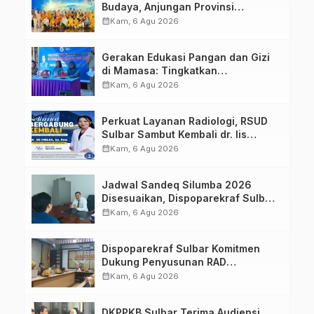
Budaya, Anjungan Provinsi
Sulawesi Barat Perkuat Kolaborasi
calendar_month
Kam, 6 Agu 2026
Strategis Bersama Sky World TMII
Gerakan Edukasi Pangan dan Gizi
di Mamasa: Tingkatkan
Pengetahuan dan Keterampilan
calendar_month
Kam, 6 Agu 2026
Keluarga dalam Pemenuhan Gizi
Perkuat Layanan Radiologi, RSUD
Sulbar Sambut Kembali dr. Iis
Imelda, Sp.Rad
calendar_month
Kam, 6 Agu 2026
Jadwal Sandeq Silumba 2026
Disesuaikan, Dispoparekraf Sulbar
Pastikan Persiapan Tetap
calendar_month
Kam, 6 Agu 2026
Dimatangkan
Dispoparekraf Sulbar Komitmen
Dukung Penyusunan RAD
TPB/SDGs Sulawesi Barat
calendar_month
Kam, 6 Agu 2026
DKPPKB Sulbar Terima Audiensi