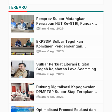
TERBARU
Pemprov Sulbar Matangkan
Persiapan HUT Ke-81 RI, Puncak
Upacara di Lapangan Ahmad
calendar_month
Kam, 6 Agu 2026
Kirang
BKPSDM Sulbar Teguhkan
Komitmen Pengembangan
Kompetensi ASN melalui
calendar_month
Kam, 6 Agu 2026
Penandatanganan Perjanjian
Tugas Belajar 2026
Sulbar Perkuat Literasi Digital
Cegah Kejahatan Love Scamming
calendar_month
Kam, 6 Agu 2026
Dukung Digitalisasi Kepegawaian,
DPMPTSP Sulbar Siap Terapkan
Aplikasi FLEKSI ASN
calendar_month
Kam, 6 Agu 2026
Optimalisasi Promosi Edukasi dan