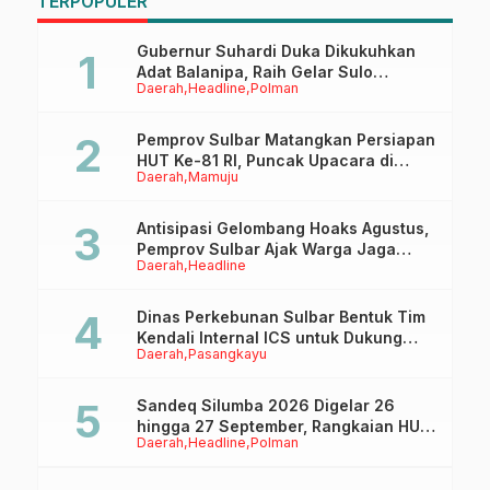
TERPOPULER
Gubernur Suhardi Duka Dikukuhkan
Adat Balanipa, Raih Gelar Sulo
Daerah
Headline
Polman
Tappidena
Pemprov Sulbar Matangkan Persiapan
HUT Ke-81 RI, Puncak Upacara di
Daerah
Mamuju
Lapangan Ahmad Kirang
Antisipasi Gelombang Hoaks Agustus,
Pemprov Sulbar Ajak Warga Jaga
Daerah
Headline
Ruang Digital
Dinas Perkebunan Sulbar Bentuk Tim
Kendali Internal ICS untuk Dukung
Daerah
Pasangkayu
Sertifikasi ISPO Pekebun di
Pasangkayu
Sandeq Silumba 2026 Digelar 26
hingga 27 September, Rangkaian HUT
Daerah
Headline
Polman
Sulbar