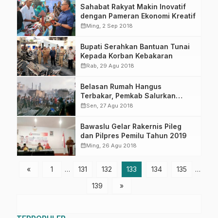
Sahabat Rakyat Makin Inovatif
dengan Pameran Ekonomi Kreatif
calendar_month
Ming, 2 Sep 2018
Bupati Serahkan Bantuan Tunai
Kepada Korban Kebakaran
calendar_month
Rab, 29 Agu 2018
Belasan Rumah Hangus
Terbakar, Pemkab Salurkan
Bantuan
calendar_month
Sen, 27 Agu 2018
Bawaslu Gelar Rakernis Pileg
dan Pilpres Pemilu Tahun 2019
calendar_month
Ming, 26 Agu 2018
«
1
…
131
132
133
134
135
…
139
»