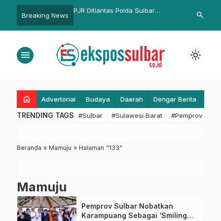
engembangan Energi
PJR Ditlantas Polda Sulbar
Waspadai ISP
search
Breaking News
inas ESDM Sulbar Bahas
Bangun Sinergi Bersama
Imbau Masya
Pengelolaan Tantangan
Masyarakat Jaga Ketertiban dan
Dampak Cuac
ama UNDP Indonesia
Keamanan Lalu Lintas
menu
light_mode
home
Advertorial
Budaya
Daerah
Dengar Berita
Eko
TRENDING TAGS
#Sulbar
#Sulawesi Barat
#Pemprov Sulba
Beranda
»
Mamuju
»
Halaman "133"
Mamuju
Pemprov Sulbar Nobatkan
Karampuang Sebagai ‘Smiling