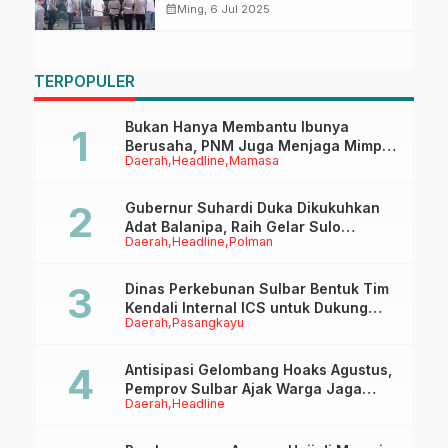
Hiburan, Alam, dan Kebersamaan
calendar_month
Ming, 6 Jul 2025
di Pantai Manakarra
TERPOPULER
Bukan Hanya Membantu Ibunya
Berusaha, PNM Juga Menjaga Mimpi
Daerah
Headline
Mamasa
Anaknya Untuk Menggapai Cita-Cita
Gubernur Suhardi Duka Dikukuhkan
Adat Balanipa, Raih Gelar Sulo
Daerah
Headline
Polman
Tappidena
Dinas Perkebunan Sulbar Bentuk Tim
Kendali Internal ICS untuk Dukung
Daerah
Pasangkayu
Sertifikasi ISPO Pekebun di
Pasangkayu
Antisipasi Gelombang Hoaks Agustus,
Pemprov Sulbar Ajak Warga Jaga
Daerah
Headline
Ruang Digital