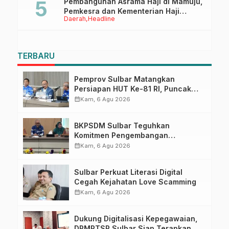
Pembangunan Asrama Haji di Mamuju,
Pemkesra dan Kementerian Haji
Daerah
Headline
Sulbar Tinjau Lokasi
TERBARU
Pemprov Sulbar Matangkan
Persiapan HUT Ke-81 RI, Puncak
Upacara di Lapangan Ahmad
calendar_month
Kam, 6 Agu 2026
Kirang
BKPSDM Sulbar Teguhkan
Komitmen Pengembangan
Kompetensi ASN melalui
calendar_month
Kam, 6 Agu 2026
Penandatanganan Perjanjian
Tugas Belajar 2026
Sulbar Perkuat Literasi Digital
Cegah Kejahatan Love Scamming
calendar_month
Kam, 6 Agu 2026
Dukung Digitalisasi Kepegawaian,
DPMPTSP Sulbar Siap Terapkan