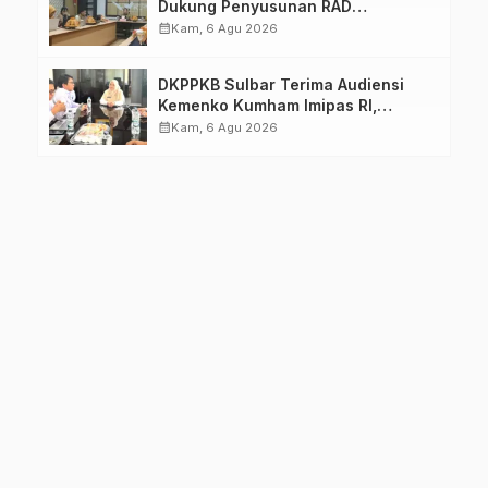
Dukung Penyusunan RAD
TPB/SDGs Sulawesi Barat
calendar_month
Kam, 6 Agu 2026
DKPPKB Sulbar Terima Audiensi
Kemenko Kumham Imipas RI,
Perkuat Pelayanan Kesehatan bagi
calendar_month
Kam, 6 Agu 2026
Kelompok Rentan