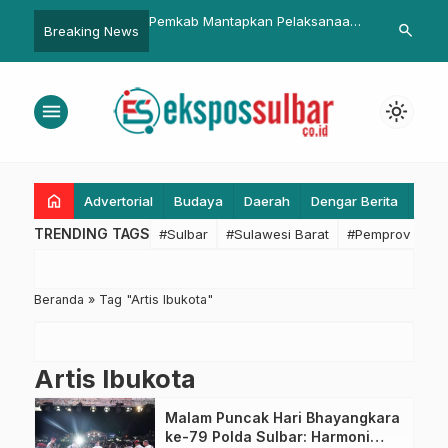
tak
Pemkab Mantapkan Pelaksanaan
Indonesia Siapkan Skenario
search
Breaking News
boang
HUT Pasangkayu
2024
a Polres
menu
light_mode
home
Advertorial
Budaya
Daerah
Dengar Berita
Eko
TRENDING TAGS
#Sulbar
#Sulawesi Barat
#Pemprov Sulba
Beranda
»
Tag "Artis Ibukota"
Artis Ibukota
Malam Puncak Hari Bhayangkara
ke-79 Polda Sulbar: Harmoni