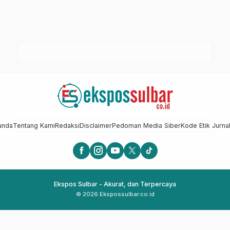
anda
Tentang Kami
Redaksi
Disclaimer
Pedoman Media Siber
Kode Etik Jurnal
Ekspos Sulbar - Akurat, dan Terpercaya
© 2026 Ekspossulbar.co.id