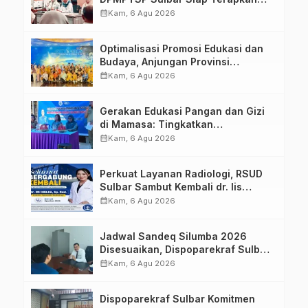
Aplikasi FLEKSI ASN
calendar_month
Kam, 6 Agu 2026
Optimalisasi Promosi Edukasi dan
Budaya, Anjungan Provinsi
Sulawesi Barat Perkuat Kolaborasi
calendar_month
Kam, 6 Agu 2026
Strategis Bersama Sky World TMII
Gerakan Edukasi Pangan dan Gizi
di Mamasa: Tingkatkan
Pengetahuan dan Keterampilan
calendar_month
Kam, 6 Agu 2026
Keluarga dalam Pemenuhan Gizi
Perkuat Layanan Radiologi, RSUD
Sulbar Sambut Kembali dr. Iis
Imelda, Sp.Rad
calendar_month
Kam, 6 Agu 2026
Jadwal Sandeq Silumba 2026
Disesuaikan, Dispoparekraf Sulbar
Pastikan Persiapan Tetap
calendar_month
Kam, 6 Agu 2026
Dimatangkan
Dispoparekraf Sulbar Komitmen