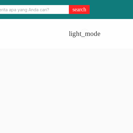
e – 78 Jabar, Momen Resmi Terakhir Ridwan Kamil – Uu Ruzhanul U
search
light_mode