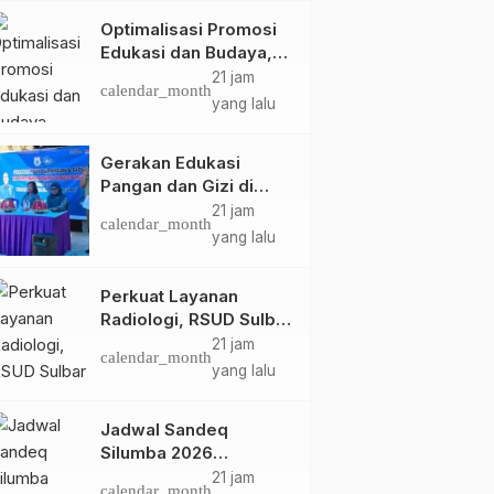
Optimalisasi Promosi
Edukasi dan Budaya,
Anjungan Provinsi
21 jam
calendar_month
Sulawesi Barat Perkuat
yang lalu
Kolaborasi Strategis
Bersama Sky World
Gerakan Edukasi
TMII
Pangan dan Gizi di
Mamasa: Tingkatkan
21 jam
calendar_month
Pengetahuan dan
yang lalu
Keterampilan Keluarga
dalam Pemenuhan Gizi
Perkuat Layanan
Radiologi, RSUD Sulbar
Sambut Kembali dr. Iis
21 jam
calendar_month
Imelda, Sp.Rad
yang lalu
Jadwal Sandeq
Silumba 2026
Disesuaikan,
21 jam
calendar_month