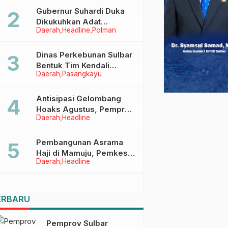
Menggapai Cita-Cita
Gubernur Suhardi Duka
Dikukuhkan Adat
Daerah
Headline
Polman
Balanipa, Raih Gelar Sulo
Tappidena
Dinas Perkebunan Sulbar
Bentuk Tim Kendali
Daerah
Pasangkayu
Internal ICS untuk Dukung
Sertifikasi ISPO Pekebun
di Pasangkayu
Antisipasi Gelombang
Hoaks Agustus, Pemprov
Daerah
Headline
Sulbar Ajak Warga Jaga
Ruang Digital
Pembangunan Asrama
Haji di Mamuju, Pemkesra
Daerah
Headline
dan Kementerian Haji
Sulbar Tinjau Lokasi
ERBARU
Pemprov Sulbar