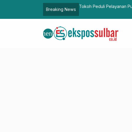
em Digital Pelacakan Aset Berbasis QR
Tokoh Peduli Pelayanan P
Breaking News
menu