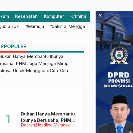
×
ukum
Kesehatan
Komputer
Kriminal
Lifestyle
Majen
ub Sulbar
#Mamuju
#Salim S. Mengga
#featured
#Polda S
ERPOPULER
Bukan Hanya Membantu
Ibunya Berusaha, PNM
Daerah
Headline
Mamasa
Juga Menjaga Mimpi
Anaknya Untuk