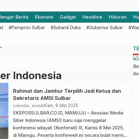
Dengar Berita
Ekonomi
Gadget
Headline
Hiburan
H
at
#Pemprov Sulbar
#Suhardi Duka
#Gubernur Sulbar
#Wag
T
"
er Indonesia
Rahmat dan Jamhur Terpilih Jadi Ketua dan
Sekretaris AMSI Sulbar
calendar_month
Kam, 8 Mei 2025
EKSPOSSULBAR.CO.ID, MAMUJU – Asosiasi Media
Siber Indonesia (AMSI) baru saja menggelar
konferensi wilayah (Konferwil) III, Kamis 8 Mei 2025,
di Mamuju. Peserta konferewil ini secara bulat memilih