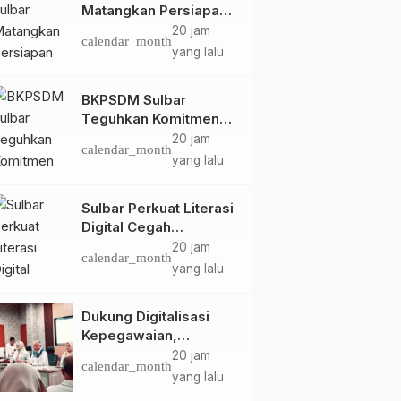
Matangkan Persiapan
HUT Ke-81 RI, Puncak
20 jam
calendar_month
Upacara di Lapangan
yang lalu
Ahmad Kirang
BKPSDM Sulbar
Teguhkan Komitmen
Pengembangan
20 jam
calendar_month
Kompetensi ASN
yang lalu
melalui
Penandatanganan
Sulbar Perkuat Literasi
Perjanjian Tugas
Digital Cegah
Belajar 2026
Kejahatan Love
20 jam
calendar_month
Scamming
yang lalu
Dukung Digitalisasi
Kepegawaian,
DPMPTSP Sulbar Siap
20 jam
calendar_month
Terapkan Aplikasi
yang lalu
FLEKSI ASN