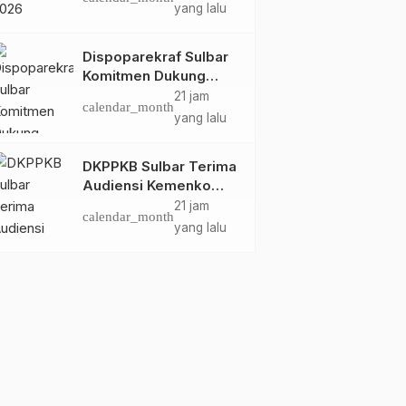
Dispoparekraf Sulbar
yang lalu
Pastikan Persiapan
Tetap Dimatangkan
Dispoparekraf Sulbar
Komitmen Dukung
Penyusunan RAD
21 jam
calendar_month
TPB/SDGs Sulawesi
yang lalu
Barat
DKPPKB Sulbar Terima
Audiensi Kemenko
Kumham Imipas RI,
21 jam
calendar_month
Perkuat Pelayanan
yang lalu
Kesehatan bagi
Kelompok Rentan