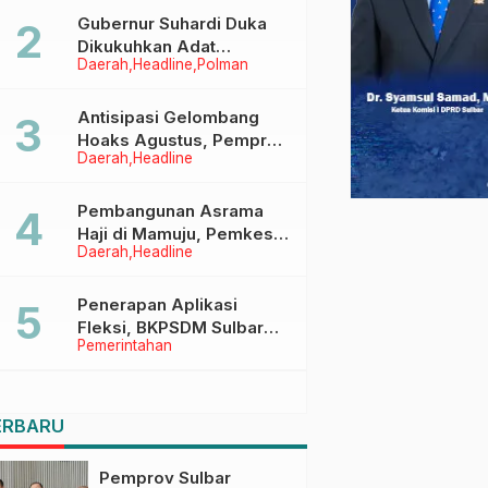
Menggapai Cita-Cita
Gubernur Suhardi Duka
Dikukuhkan Adat
Daerah
Headline
Polman
Balanipa, Raih Gelar Sulo
Tappidena
Antisipasi Gelombang
Hoaks Agustus, Pemprov
Daerah
Headline
Sulbar Ajak Warga Jaga
Ruang Digital
Pembangunan Asrama
Haji di Mamuju, Pemkesra
Daerah
Headline
dan Kementerian Haji
Sulbar Tinjau Lokasi
Penerapan Aplikasi
Fleksi, BKPSDM Sulbar
Pemerintahan
Dorong Transformasi
Digital Sistem Kehadiran
ASN
ERBARU
Pemprov Sulbar