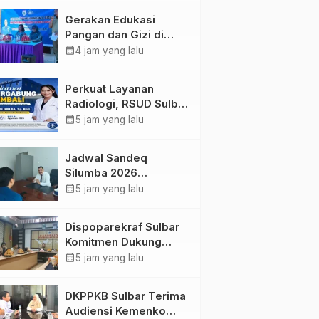
Kolaborasi Strategis
Gerakan Edukasi
Bersama Sky World
Pangan dan Gizi di
TMII
Mamasa: Tingkatkan
calendar_month
4 jam yang lalu
Pengetahuan dan
Keterampilan Keluarga
Perkuat Layanan
dalam Pemenuhan Gizi
Radiologi, RSUD Sulbar
Sambut Kembali dr. Iis
calendar_month
5 jam yang lalu
Imelda, Sp.Rad
Jadwal Sandeq
Silumba 2026
Disesuaikan,
calendar_month
5 jam yang lalu
Dispoparekraf Sulbar
Pastikan Persiapan
Dispoparekraf Sulbar
Tetap Dimatangkan
Komitmen Dukung
Penyusunan RAD
calendar_month
5 jam yang lalu
TPB/SDGs Sulawesi
Barat
DKPPKB Sulbar Terima
Audiensi Kemenko