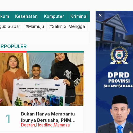
×
ukum
Kesehatan
Komputer
Kriminal
Lifestyle
Majen
ub Sulbar
#Mamuju
#Salim S. Mengga
#featured
#Polda S
ERPOPULER
Bukan Hanya Membantu
Ibunya Berusaha, PNM
Daerah
Headline
Mamasa
Juga Menjaga Mimpi
Anaknya Untuk