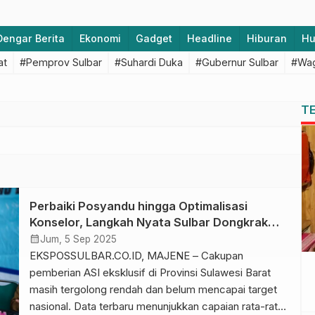
Dengar Berita
Ekonomi
Gadget
Headline
Hiburan
H
at
#Pemprov Sulbar
#Suhardi Duka
#Gubernur Sulbar
#Wag
T
Perbaiki Posyandu hingga Optimalisasi
Konselor, Langkah Nyata Sulbar Dongkrak
Cakupan ASI untuk Tekan Stunting
calendar_month
Jum, 5 Sep 2025
EKSPOSSULBAR.CO.ID, MAJENE – Cakupan
pemberian ASI eksklusif di Provinsi Sulawesi Barat
masih tergolong rendah dan belum mencapai target
nasional. Data terbaru menunjukkan capaian rata-rata