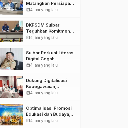
Matangkan Persiapan
HUT Ke-81 RI, Puncak
calendar_month
4 jam yang lalu
Upacara di Lapangan
Ahmad Kirang
BKPSDM Sulbar
Teguhkan Komitmen
Pengembangan
calendar_month
4 jam yang lalu
Kompetensi ASN
melalui
Sulbar Perkuat Literasi
Penandatanganan
Digital Cegah
Perjanjian Tugas
Kejahatan Love
calendar_month
4 jam yang lalu
Belajar 2026
Scamming
Dukung Digitalisasi
Kepegawaian,
DPMPTSP Sulbar Siap
calendar_month
4 jam yang lalu
Terapkan Aplikasi
FLEKSI ASN
Optimalisasi Promosi
Edukasi dan Budaya,
Anjungan Provinsi
calendar_month
4 jam yang lalu
Sulawesi Barat Perkuat