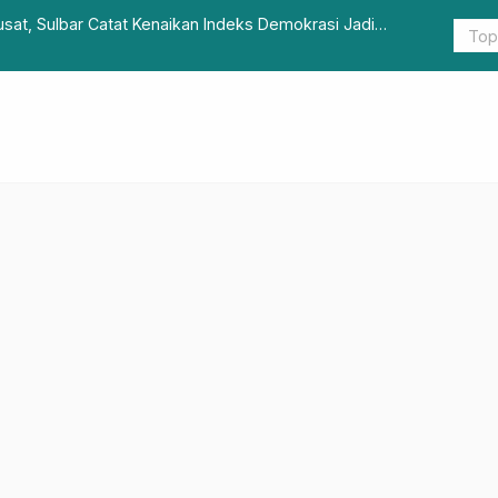
usat, Sulbar Catat Kenaikan Indeks Demokrasi Jadi
Perizinan K