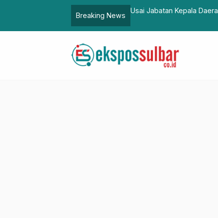
i Jakarta, Tegaskan Komitmen Wujudkan
Usai Jabatan Kepala Daera
Breaking News