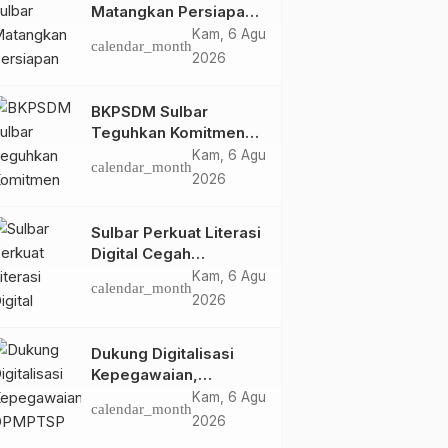
Matangkan Persiapan
HUT Ke-81 RI, Puncak
Kam, 6 Agu
calendar_month
Upacara di Lapangan
2026
Ahmad Kirang
BKPSDM Sulbar
Teguhkan Komitmen
Pengembangan
Kam, 6 Agu
calendar_month
Kompetensi ASN
2026
melalui
Penandatanganan
Sulbar Perkuat Literasi
Perjanjian Tugas
Digital Cegah
Belajar 2026
Kejahatan Love
Kam, 6 Agu
calendar_month
Scamming
2026
Dukung Digitalisasi
Kepegawaian,
DPMPTSP Sulbar Siap
Kam, 6 Agu
calendar_month
Terapkan Aplikasi
2026
FLEKSI ASN