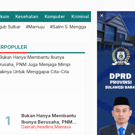
×
ukum
Kesehatan
Komputer
Kriminal
Lifestyle
Majen
ub Sulbar
#Mamuju
#Salim S. Mengga
#featured
#Polda S
ERPOPULER
Bukan Hanya Membantu
Ibunya Berusaha, PNM
Daerah
Headline
Mamasa
Juga Menjaga Mimpi
Anaknya Untuk