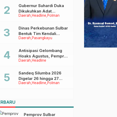
Menggapai Cita-Cita
Gubernur Suhardi Duka
Dikukuhkan Adat
Daerah
Headline
Polman
Balanipa, Raih Gelar Sulo
Tappidena
Dinas Perkebunan Sulbar
Bentuk Tim Kendali
Daerah
Pasangkayu
Internal ICS untuk Dukung
Sertifikasi ISPO Pekebun
di Pasangkayu
Antisipasi Gelombang
Hoaks Agustus, Pemprov
Daerah
Headline
Sulbar Ajak Warga Jaga
Ruang Digital
Sandeq Silumba 2026
Digelar 26 hingga 27
Daerah
Headline
Polman
September, Rangkaian
HUT Sulbar
ERBARU
Pemprov Sulbar