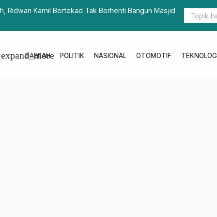
h, Ridwan Kamil Bertekad Tak Berhenti Bangun Masjid
Bapperida S
Pembanguna
expand_more
DAERAH
POLITIK
NASIONAL
OTOMOTIF
TEKNOLOG