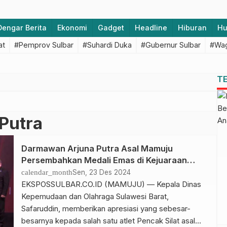
Dengar Berita
Ekonomi
Gadget
Headline
Hiburan
H
at
#Pemprov Sulbar
#Suhardi Duka
#Gubernur Sulbar
#Wag
T
Putra
Darmawan Arjuna Putra Asal Mamuju
Persembahkan Medali Emas di Kejuaraan
Dunia Pencak Silat
calendar_month
Sen, 23 Des 2024
EKSPOSSULBAR.CO.ID (MAMUJU) — Kepala Dinas
Kepemudaan dan Olahraga Sulawesi Barat,
Safaruddin, memberikan apresiasi yang sebesar-
besarnya kepada salah satu atlet Pencak Silat asal