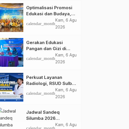
Optimalisasi Promosi
Edukasi dan Budaya,
Anjungan Provinsi
Kam, 6 Agu
calendar_month
Sulawesi Barat Perkuat
2026
Kolaborasi Strategis
Bersama Sky World
Gerakan Edukasi
TMII
Pangan dan Gizi di
Mamasa: Tingkatkan
Kam, 6 Agu
calendar_month
Pengetahuan dan
2026
Keterampilan Keluarga
dalam Pemenuhan Gizi
Perkuat Layanan
Radiologi, RSUD Sulbar
Sambut Kembali dr. Iis
Kam, 6 Agu
calendar_month
Imelda, Sp.Rad
2026
Jadwal Sandeq
Silumba 2026
Disesuaikan,
Kam, 6 Agu
calendar_month