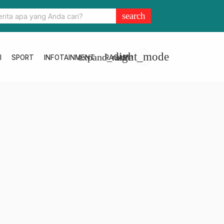
ulbar Ambil Peran Strategis Hadapi Penurunan Fiskal, Pastikan
search
n 2026 Tetap Terarah dan Efisien
light_mode
expand_more
I
SPORT
INFOTAINMENT
RAGAM