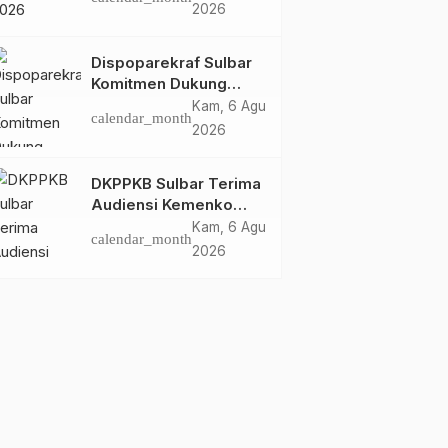
Dispoparekraf Sulbar
2026
Pastikan Persiapan
Tetap Dimatangkan
Dispoparekraf Sulbar
Komitmen Dukung
Penyusunan RAD
Kam, 6 Agu
calendar_month
TPB/SDGs Sulawesi
2026
Barat
DKPPKB Sulbar Terima
Audiensi Kemenko
Kumham Imipas RI,
Kam, 6 Agu
calendar_month
Perkuat Pelayanan
2026
Kesehatan bagi
Kelompok Rentan