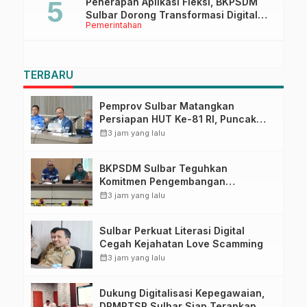
Penerapan Aplikasi Fleksi, BKPSDM
Sulbar Dorong Transformasi Digital
Pemerintahan
Sistem Kehadiran ASN
TERBARU
Pemprov Sulbar Matangkan
Persiapan HUT Ke-81 RI, Puncak
Upacara di Lapangan Ahmad
calendar_month
3 jam yang lalu
Kirang
BKPSDM Sulbar Teguhkan
Komitmen Pengembangan
Kompetensi ASN melalui
calendar_month
3 jam yang lalu
Penandatanganan Perjanjian
Tugas Belajar 2026
Sulbar Perkuat Literasi Digital
Cegah Kejahatan Love Scamming
calendar_month
3 jam yang lalu
Dukung Digitalisasi Kepegawaian,
DPMPTSP Sulbar Siap Terapkan