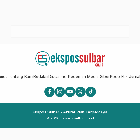
anda
Tentang Kami
Redaksi
Disclaimer
Pedoman Media Siber
Kode Etik Jurnal
Ekspos Sulbar - Akurat, dan Terpercaya
© 2026 Ekspossulbar.co.id