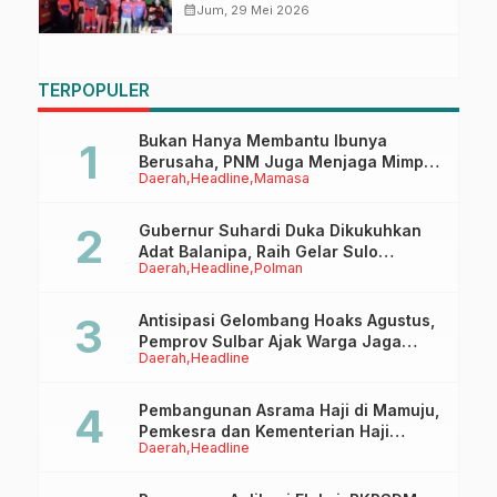
Berjibaku Padamkan Api Selama
calendar_month
Jum, 29 Mei 2026
8 Jam
TERPOPULER
Bukan Hanya Membantu Ibunya
Berusaha, PNM Juga Menjaga Mimpi
Daerah
Headline
Mamasa
Anaknya Untuk Menggapai Cita-Cita
Gubernur Suhardi Duka Dikukuhkan
Adat Balanipa, Raih Gelar Sulo
Daerah
Headline
Polman
Tappidena
Antisipasi Gelombang Hoaks Agustus,
Pemprov Sulbar Ajak Warga Jaga
Daerah
Headline
Ruang Digital
Pembangunan Asrama Haji di Mamuju,
Pemkesra dan Kementerian Haji
Daerah
Headline
Sulbar Tinjau Lokasi