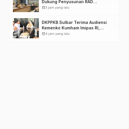
Dukung Penyusunan RAD
TPB/SDGs Sulawesi Barat
calendar_month
3 jam yang lalu
DKPPKB Sulbar Terima Audiensi
Kemenko Kumham Imipas RI,
Perkuat Pelayanan Kesehatan bagi
calendar_month
4 jam yang lalu
Kelompok Rentan