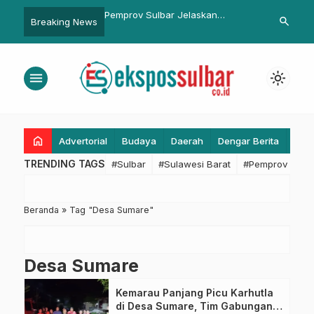
, Sejumlah Bangunan
Pemprov Sulbar Jelaskan
Hari Ketiga P
search
Breaking News
an Satpol PP Pasangkayu
Penyertaan Modal di PT Bank
Kebutuhan P
Pembangunan Daerah Lewat
pada Sektor
Paripurna DPRD Sulbar
menu
light_mode
home
Advertorial
Budaya
Daerah
Dengar Berita
Eko
TRENDING TAGS
#Sulbar
#Sulawesi Barat
#Pemprov Sulba
Beranda
»
Tag "Desa Sumare"
Desa Sumare
Kemarau Panjang Picu Karhutla
di Desa Sumare, Tim Gabungan