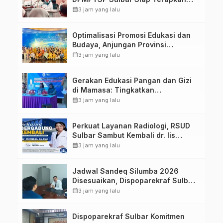
Aplikasi FLEKSI ASN
calendar_month
3 jam yang lalu
Optimalisasi Promosi Edukasi dan
Budaya, Anjungan Provinsi
Sulawesi Barat Perkuat Kolaborasi
calendar_month
3 jam yang lalu
Strategis Bersama Sky World TMII
Gerakan Edukasi Pangan dan Gizi
di Mamasa: Tingkatkan
Pengetahuan dan Keterampilan
calendar_month
3 jam yang lalu
Keluarga dalam Pemenuhan Gizi
Perkuat Layanan Radiologi, RSUD
Sulbar Sambut Kembali dr. Iis
Imelda, Sp.Rad
calendar_month
3 jam yang lalu
Jadwal Sandeq Silumba 2026
Disesuaikan, Dispoparekraf Sulbar
Pastikan Persiapan Tetap
calendar_month
3 jam yang lalu
Dimatangkan
Dispoparekraf Sulbar Komitmen