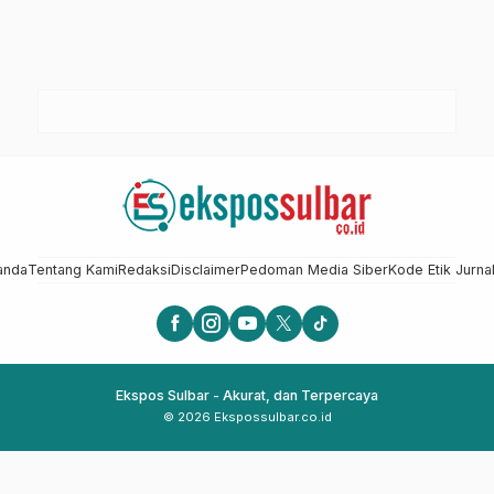
anda
Tentang Kami
Redaksi
Disclaimer
Pedoman Media Siber
Kode Etik Jurnal
Ekspos Sulbar - Akurat, dan Terpercaya
© 2026 Ekspossulbar.co.id