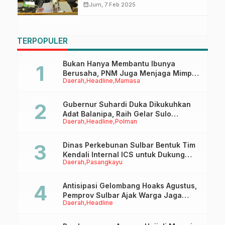
Kalangan Petani
calendar_month
Jum, 7 Feb 2025
TERPOPULER
Bukan Hanya Membantu Ibunya
Berusaha, PNM Juga Menjaga Mimpi
Daerah
Headline
Mamasa
Anaknya Untuk Menggapai Cita-Cita
Gubernur Suhardi Duka Dikukuhkan
Adat Balanipa, Raih Gelar Sulo
Daerah
Headline
Polman
Tappidena
Dinas Perkebunan Sulbar Bentuk Tim
Kendali Internal ICS untuk Dukung
Daerah
Pasangkayu
Sertifikasi ISPO Pekebun di
Pasangkayu
Antisipasi Gelombang Hoaks Agustus,
Pemprov Sulbar Ajak Warga Jaga
Daerah
Headline
Ruang Digital