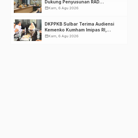
Dukung Penyusunan RAD
TPB/SDGs Sulawesi Barat
calendar_month
Kam, 6 Agu 2026
DKPPKB Sulbar Terima Audiensi
Kemenko Kumham Imipas RI,
Perkuat Pelayanan Kesehatan bagi
calendar_month
Kam, 6 Agu 2026
Kelompok Rentan