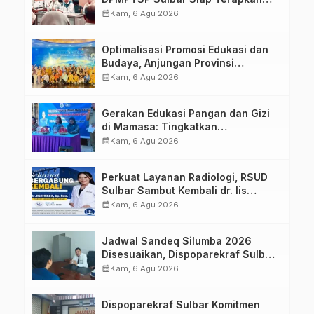
Aplikasi FLEKSI ASN
calendar_month
Kam, 6 Agu 2026
Optimalisasi Promosi Edukasi dan
Budaya, Anjungan Provinsi
Sulawesi Barat Perkuat Kolaborasi
calendar_month
Kam, 6 Agu 2026
Strategis Bersama Sky World TMII
Gerakan Edukasi Pangan dan Gizi
di Mamasa: Tingkatkan
Pengetahuan dan Keterampilan
calendar_month
Kam, 6 Agu 2026
Keluarga dalam Pemenuhan Gizi
Perkuat Layanan Radiologi, RSUD
Sulbar Sambut Kembali dr. Iis
Imelda, Sp.Rad
calendar_month
Kam, 6 Agu 2026
Jadwal Sandeq Silumba 2026
Disesuaikan, Dispoparekraf Sulbar
Pastikan Persiapan Tetap
calendar_month
Kam, 6 Agu 2026
Dimatangkan
Dispoparekraf Sulbar Komitmen