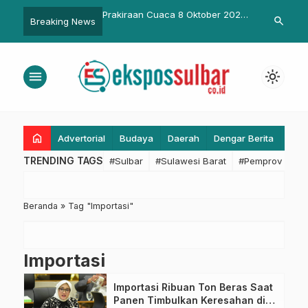
 RAPI, Dinsos Sulbar
Prakiraan Cuaca 8 Oktober 2025
Sepekan Lak
search
Breaking News
Komitmen Perkuat
di Wilayah Sulbar
Evaluasi Pela
lam Penanganan Pasca
Sejumlah Pe
Sudah Tetapk
menu
light_mode
home
Advertorial
Budaya
Daerah
Dengar Berita
Eko
TRENDING TAGS
#Sulbar
#Sulawesi Barat
#Pemprov Sulba
Beranda
»
Tag "Importasi"
Importasi
Importasi Ribuan Ton Beras Saat
Panen Timbulkan Keresahan di