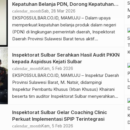
pengaduan dalam upaya pemberantasan tindak
Kepatuhan Belanja PDN, Dorong Kepatuhan
pidana korupsi. Rapat berlangsung, Jumat, 27 Maret
Belanja Produk Dalam Negeri
calendar_month
Sab, 28 Mar 2026
2026, dihadiri oleh Inspektur Pembantu Khusus
EKSPOSSULBAR.CO.ID, MAMUJU – Dalam upaya
Khairani bersama Tim […]
memperkuat kepatuhan belanja produk dalam negeri
(PDN) di lingkungan pemerintah daerah, Inspektorat
Daerah Provinsi Sulawesi Barat terus aktif
berpartisipasi dalam berbagai forum koordinasi dan
evaluasi bersama pemerintah pusat. Melalui Inspektur
Inspektorat Sulbar Serahkan Hasil Audit PKKN
Pembantu (Irban) Wilayah Khusus, Inspektorat Sulbar
kepada Aspidsus Kejati Sulbar
mengikuti kegiatan pembahasan permasalahan
calendar_month
Kam, 5 Feb 2026
pelaksanaan penilaian Indeks Kepatuhan Belanja PDN
EKSPOSSULBAR.CO.ID, MAMUJU – Inspektur Daerah
Pemerintah Daerah yang dilaksanakan […]
Provinsi Sulawesi Barat, M. Natsir, didampingi
Inspektur Pembantu Khusus (Irban Khusus) Khairani
beserta tim auditor Inspektorat Sulbar menyerahkan
Laporan Hasil Penghitungan Kerugian Keuangan
Negara (PKKN) kepada Asisten Tindak Pidana
Inspektorat Sulbar Gelar Coaching Clinic
Khusus (Aspidsus) Kejaksaan Tinggi Sulawesi Barat,
Perkuat Implementasi SPIP Terintegrasi
Fatoni Hatam, di Kantor Kejati Sulbar, Kamis, 5
calendar_month
Kam, 5 Feb 2026