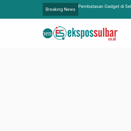
a di Podcast Halo Sulbar, Kominfo
Dinkes Sulbar Siap Kawa
Breaking News
menu