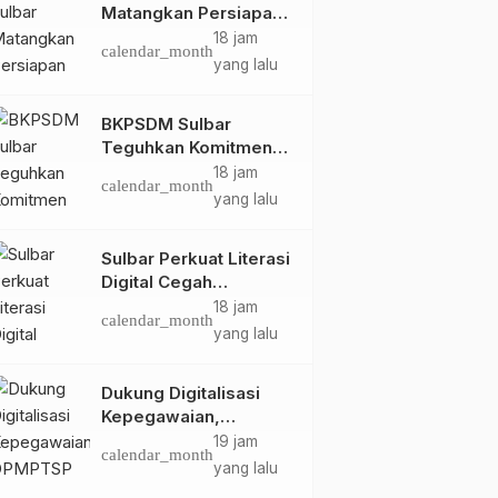
Matangkan Persiapan
HUT Ke-81 RI, Puncak
18 jam
calendar_month
Upacara di Lapangan
yang lalu
Ahmad Kirang
BKPSDM Sulbar
Teguhkan Komitmen
Pengembangan
18 jam
calendar_month
Kompetensi ASN
yang lalu
melalui
Penandatanganan
Sulbar Perkuat Literasi
Perjanjian Tugas
Digital Cegah
Belajar 2026
Kejahatan Love
18 jam
calendar_month
Scamming
yang lalu
Dukung Digitalisasi
Kepegawaian,
DPMPTSP Sulbar Siap
19 jam
calendar_month
Terapkan Aplikasi
yang lalu
FLEKSI ASN