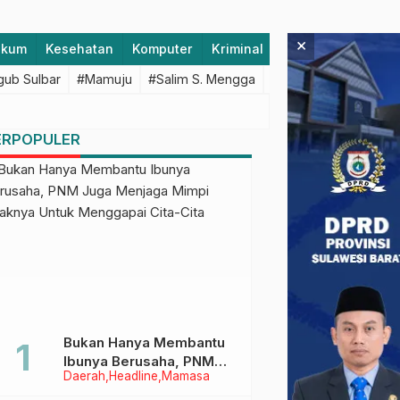
×
ukum
Kesehatan
Komputer
Kriminal
Lifestyle
Majen
ub Sulbar
#Mamuju
#Salim S. Mengga
#featured
#Polda S
ERPOPULER
Bukan Hanya Membantu
Ibunya Berusaha, PNM
Daerah
Headline
Mamasa
Juga Menjaga Mimpi
Anaknya Untuk