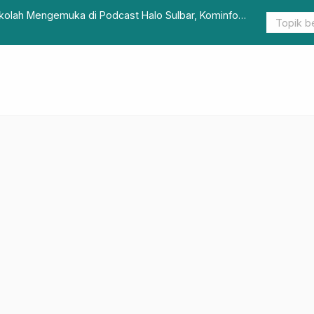
l Pengawasan Penyelenggaraan Pemda 2025
Kasus DBD 
Gerakan 3M