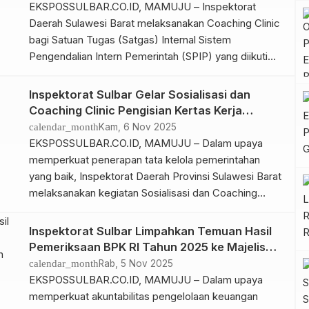
Februari 2026. Penyerahan Laporan Hasil
EKSPOSSULBAR.CO.ID, MAMUJU – Inspektorat
Penghitungan Kerugian […]
Daerah Sulawesi Barat melaksanakan Coaching Clinic
bagi Satuan Tugas (Satgas) Internal Sistem
Pengendalian Intern Pemerintah (SPIP) yang diikuti
oleh Tim SPIP Inspektorat Daerah Sulawesi Barat, di
Aula Inspektorat Sulawesi Barat, Selasa (3/2/2026).
Inspektorat Sulbar Gelar Sosialisasi dan
Kegiatan Coaching Clinic ini bertujuan untuk
Coaching Clinic Pengisian Kertas Kerja
meningkatkan pemahaman, memperkuatimplementasi
Manajemen Risiko
calendar_month
Kam, 6 Nov 2025
Sistem Pengendalian Intern Pemerintah (SPIP), serta
EKSPOSSULBAR.CO.ID, MAMUJU – Dalam upaya
mempersiapkanpemenuhan evidence dan proses […]
memperkuat penerapan tata kelola pemerintahan
yang baik, Inspektorat Daerah Provinsi Sulawesi Barat
melaksanakan kegiatan Sosialisasi dan Coaching
Clinic Pengisian Kertas Kerja Manajemen Risiko bagi
perangkat daerah di lingkungan Pemerintah Provinsi
Inspektorat Sulbar Limpahkan Temuan Hasil
Sulawesi Barat, Kamis 6 November 2025. Ini
Pemeriksaan BPK RI Tahun 2025 ke Majelis
menindaklanjuti arahan Gubernur Sulbar Suhardi Duka
Pertimbangan Penyelesaian Kerugian Daerah
calendar_month
Rab, 5 Nov 2025
dan Wakil Gubernur Salim S Mengga. Kegiatan […]
EKSPOSSULBAR.CO.ID, MAMUJU – Dalam upaya
memperkuat akuntabilitas pengelolaan keuangan