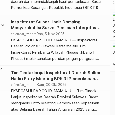
daerah dan menindaklanjuti hasil pemeriksaan Badan
Pemeriksa Keuangan Republik Indonesia (BPK RI),
Inspektorat Daerah Provinsi Sulawesi Barat melakukan
pelimpahan temuan Hasil Pemeriksaan BPK RI Tahun
Inspektorat Sulbar Hadir Dampingi
2025 kepada Majelis Pertimbangan Penyelesaian
Masyarakat Isi Survei Penilaian Integritas
Kerugian Daerah (MP-PKD), Rabu 5 November 2025.
Tahun 2025
calendar_month
Rab, 5 Nov 2025
Pelimpahan tersebut dilakukan oleh Tim Tindak Lanjut
EKSPOSSULBAR.CO.ID, MAMUJU — Inspektorat
Hasil Pemeriksaan […]
Daerah Provinsi Sulawesi Barat melalui Tim
Inspektorat Pembantu Wilayah Khusus (Irbanwil
Khusus) melaksanakan pendampingan pengisian
Kuesioner Survei Penilaian Integritas (SPI) Tahun 2025
kepada masyarakat dan pengguna layanan publik di
Tim Tindaklanjut Inspektorat Daerah Sulbar
beberapa instansi pelayanan, yaitu Dinas Penanaman
Hadiri Entry Meeting BPK RI Pemeriksaan
Modal dan Pelayanan Terpadu Satu Pintu
Kepatuhan Belanja Daerah
calendar_month
Kam, 30 Okt 2025
(DPMPTSP), Samsat, serta UPTD Pengujian Mutu
EKSPOSSULBAR.CO.ID, MAMUJU — Tim Tindak
Dinas PUPR, Selasa 4 […]
Lanjut Inspektorat Daerah Provinsi Sulawesi Barat
menghadiri Entry Meeting Pemeriksaan Kepatuhan
atas Belanja Daerah Tahun Anggaran 2025 yang