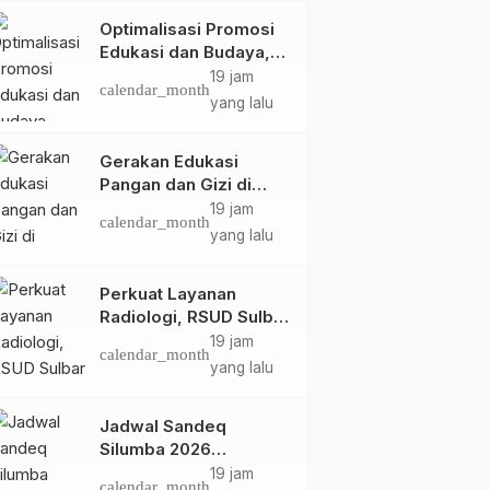
Optimalisasi Promosi
Edukasi dan Budaya,
Anjungan Provinsi
19 jam
calendar_month
Sulawesi Barat Perkuat
yang lalu
Kolaborasi Strategis
Bersama Sky World
Gerakan Edukasi
TMII
Pangan dan Gizi di
Mamasa: Tingkatkan
19 jam
calendar_month
Pengetahuan dan
yang lalu
Keterampilan Keluarga
dalam Pemenuhan Gizi
Perkuat Layanan
Radiologi, RSUD Sulbar
Sambut Kembali dr. Iis
19 jam
calendar_month
Imelda, Sp.Rad
yang lalu
Jadwal Sandeq
Silumba 2026
Disesuaikan,
19 jam
calendar_month