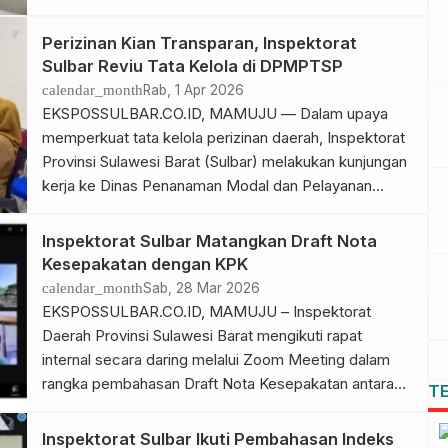
Kinerja Penyelenggaraan Pelayanan Publik (PEKPP)
Mandiri Tahun 2026. Komitmen tersebut diwujudkan
Perizinan Kian Transparan, Inspektorat
melalui pelaksanaan peninjauan langsung pada lokus
Sulbar Reviu Tata Kelola di DPMPTSP
Organisasi Penyelenggara Pelayanan (OPP) di
calendar_month
Rab, 1 Apr 2026
perangkat daerah oleh Tim Evaluator Inspektur
EKSPOSSULBAR.CO.ID, MAMUJU — Dalam upaya
Pembantu Wilayah (Irban) II, yang melaksanakan […]
memperkuat tata kelola perizinan daerah, Inspektorat
Provinsi Sulawesi Barat (Sulbar) melakukan kunjungan
kerja ke Dinas Penanaman Modal dan Pelayanan
Terpadu Satu Pintu (DPMPTSP) Sulbar, Selasa
(31/3/2026). Kunjungan ini bertujuan memastikan
Inspektorat Sulbar Matangkan Draft Nota
sistem dan prosedur pelayanan perizinan berjalan
Kesepakatan dengan KPK
efektif, transparan, dan akuntabel, serta sesuai
calendar_month
Sab, 28 Mar 2026
dengan regulasi yang berlaku. Kegiatan tersebut
EKSPOSSULBAR.CO.ID, MAMUJU – Inspektorat
berlangsung di […]
Daerah Provinsi Sulawesi Barat mengikuti rapat
internal secara daring melalui Zoom Meeting dalam
rangka pembahasan Draft Nota Kesepakatan antara
T
Pemerintah Provinsi Sulawesi Barat dengan Komisi
Pemberantasan Korupsi (KPK) tentang penanganan
Inspektorat Sulbar Ikuti Pembahasan Indeks