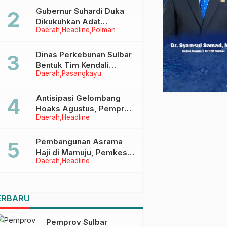
Menggapai Cita-Cita
Gubernur Suhardi Duka
Dikukuhkan Adat
Daerah
Headline
Polman
Balanipa, Raih Gelar Sulo
Tappidena
Dinas Perkebunan Sulbar
Bentuk Tim Kendali
Daerah
Pasangkayu
Internal ICS untuk Dukung
Sertifikasi ISPO Pekebun
di Pasangkayu
Antisipasi Gelombang
Hoaks Agustus, Pemprov
Daerah
Headline
Sulbar Ajak Warga Jaga
Ruang Digital
Pembangunan Asrama
Haji di Mamuju, Pemkesra
Daerah
Headline
dan Kementerian Haji
Sulbar Tinjau Lokasi
ERBARU
Pemprov Sulbar