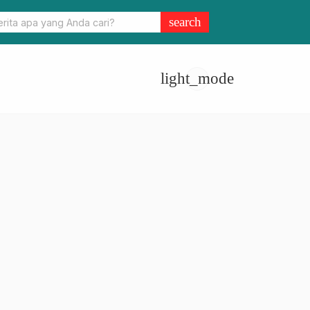
Meningkat, Plt Kepala Diskes Sulbar Imbau Masyarakat Perkuat
search
 Plus
light_mode