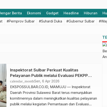
Dengar Berita
Ekonomi
Gadget
Headline
Hiburan
H
at
#Pemprov Sulbar
#Suhardi Duka
#Gubernur Sulbar
#Wag
T
Inspektorat Sulbar Perkuat Kualitas
Pelayanan Publik melalui Evaluasi PEKPP
Mandiri 2026
calendar_month
Sen, 6 Apr 2026
EKSPOSSULBAR.CO.ID, MAMUJU — Inspektorat
Daerah Provinsi Sulawesi Barat terus menunjukkan
komitmennya dalam meningkatkan kualitas pelayanan
publik melalui kegiatan Pemantauan dan Evaluasi