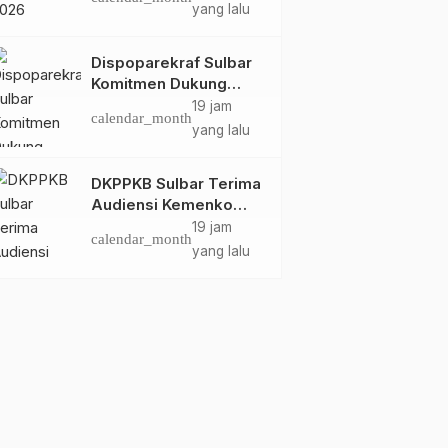
Dispoparekraf Sulbar
yang lalu
Pastikan Persiapan
Tetap Dimatangkan
Dispoparekraf Sulbar
Komitmen Dukung
Penyusunan RAD
19 jam
calendar_month
TPB/SDGs Sulawesi
yang lalu
Barat
DKPPKB Sulbar Terima
Audiensi Kemenko
Kumham Imipas RI,
19 jam
calendar_month
Perkuat Pelayanan
yang lalu
Kesehatan bagi
Kelompok Rentan