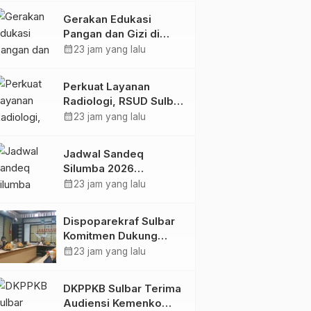
Kolaborasi Strategis
Gerakan Edukasi
Bersama Sky World
Pangan dan Gizi di
TMII
Mamasa: Tingkatkan
calendar_month
23 jam yang lalu
Pengetahuan dan
Keterampilan Keluarga
Perkuat Layanan
dalam Pemenuhan Gizi
Radiologi, RSUD Sulbar
Sambut Kembali dr. Iis
calendar_month
23 jam yang lalu
Imelda, Sp.Rad
Jadwal Sandeq
Silumba 2026
Disesuaikan,
calendar_month
23 jam yang lalu
Dispoparekraf Sulbar
Pastikan Persiapan
Dispoparekraf Sulbar
Tetap Dimatangkan
Komitmen Dukung
Penyusunan RAD
calendar_month
23 jam yang lalu
TPB/SDGs Sulawesi
Barat
DKPPKB Sulbar Terima
Audiensi Kemenko