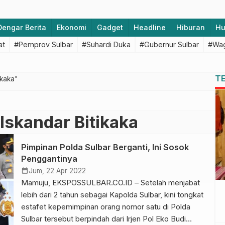
Dengar Berita
Ekonomi
Gadget
Headline
Hiburan
H
at
#Pemprov Sulbar
#Suhardi Duka
#Gubernur Sulbar
#Wag
T
ikaka"
 Iskandar Bitikaka
Pimpinan Polda Sulbar Berganti, Ini Sosok
Penggantinya
calendar_month
Jum, 22 Apr 2022
Mamuju, EKSPOSSULBAR.CO.ID – Setelah menjabat
lebih dari 2 tahun sebagai Kapolda Sulbar, kini tongkat
estafet kepemimpinan orang nomor satu di Polda
Sulbar tersebut berpindah dari Irjen Pol Eko Budi