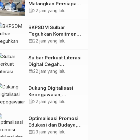
Matangkan Persiapan
HUT Ke-81 RI, Puncak
calendar_month
22 jam yang lalu
Upacara di Lapangan
Ahmad Kirang
BKPSDM Sulbar
Teguhkan Komitmen
Pengembangan
calendar_month
22 jam yang lalu
Kompetensi ASN
melalui
Sulbar Perkuat Literasi
Penandatanganan
Digital Cegah
Perjanjian Tugas
Kejahatan Love
calendar_month
22 jam yang lalu
Belajar 2026
Scamming
Dukung Digitalisasi
Kepegawaian,
DPMPTSP Sulbar Siap
calendar_month
22 jam yang lalu
Terapkan Aplikasi
FLEKSI ASN
Optimalisasi Promosi
Edukasi dan Budaya,
Anjungan Provinsi
calendar_month
23 jam yang lalu
Sulawesi Barat Perkuat