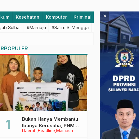
×
ukum
Kesehatan
Komputer
Kriminal
Lifestyle
Majen
ub Sulbar
#Mamuju
#Salim S. Mengga
#featured
#Polda S
ERPOPULER
Bukan Hanya Membantu
Ibunya Berusaha, PNM
Daerah
Headline
Mamasa
Juga Menjaga Mimpi
Anaknya Untuk