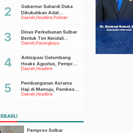
Menggapai Cita-Cita
Gubernur Suhardi Duka
Dikukuhkan Adat
Daerah
Headline
Polman
Balanipa, Raih Gelar Sulo
Tappidena
Dinas Perkebunan Sulbar
Bentuk Tim Kendali
Daerah
Pasangkayu
Internal ICS untuk Dukung
Sertifikasi ISPO Pekebun
di Pasangkayu
Antisipasi Gelombang
Hoaks Agustus, Pemprov
Daerah
Headline
Sulbar Ajak Warga Jaga
Ruang Digital
Pembangunan Asrama
Haji di Mamuju, Pemkesra
Daerah
Headline
dan Kementerian Haji
Sulbar Tinjau Lokasi
ERBARU
Pemprov Sulbar