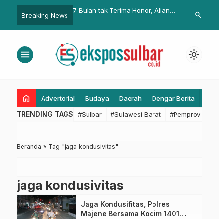
atuh Marano Sasar
7 Bulan tak Terima Honor, Aliansi
Buka Rapat E
search
Breaking News
a di Jalan Ahmad
Guru PTT dan GTT Mengadu ke
Harapan Wab
muju
Ombudsman
menu
light_mode
home
Advertorial
Budaya
Daerah
Dengar Berita
Eko
TRENDING TAGS
#Sulbar
#Sulawesi Barat
#Pemprov Sulba
Beranda
»
Tag "jaga kondusivitas"
jaga kondusivitas
Jaga Kondusifitas, Polres
Majene Bersama Kodim 1401