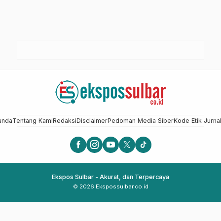
anda
Tentang Kami
Redaksi
Disclaimer
Pedoman Media Siber
Kode Etik Jurnal
Ekspos Sulbar - Akurat, dan Terpercaya
© 2026 Ekspossulbar.co.id