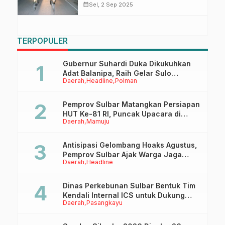
Majene Gelar Patroli Gabungan
calendar_month
Sel, 2 Sep 2025
Skala Besar
TERPOPULER
Gubernur Suhardi Duka Dikukuhkan
Adat Balanipa, Raih Gelar Sulo
Daerah
Headline
Polman
Tappidena
Pemprov Sulbar Matangkan Persiapan
HUT Ke-81 RI, Puncak Upacara di
Daerah
Mamuju
Lapangan Ahmad Kirang
Antisipasi Gelombang Hoaks Agustus,
Pemprov Sulbar Ajak Warga Jaga
Daerah
Headline
Ruang Digital
Dinas Perkebunan Sulbar Bentuk Tim
Kendali Internal ICS untuk Dukung
Daerah
Pasangkayu
Sertifikasi ISPO Pekebun di
Pasangkayu