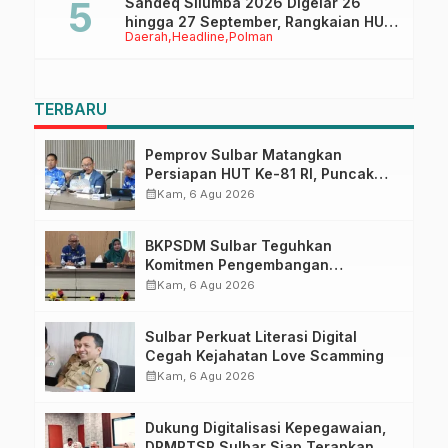
Sandeq Silumba 2026 Digelar 26
hingga 27 September, Rangkaian HUT
Daerah
Headline
Polman
Sulbar
TERBARU
Pemprov Sulbar Matangkan
Persiapan HUT Ke-81 RI, Puncak
Upacara di Lapangan Ahmad
calendar_month
Kam, 6 Agu 2026
Kirang
BKPSDM Sulbar Teguhkan
Komitmen Pengembangan
Kompetensi ASN melalui
calendar_month
Kam, 6 Agu 2026
Penandatanganan Perjanjian
Tugas Belajar 2026
Sulbar Perkuat Literasi Digital
Cegah Kejahatan Love Scamming
calendar_month
Kam, 6 Agu 2026
Dukung Digitalisasi Kepegawaian,
DPMPTSP Sulbar Siap Terapkan