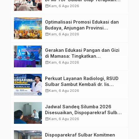
Aplikasi FLEKSI ASN
calendar_month
Kam, 6 Agu 2026
Optimalisasi Promosi Edukasi dan
Budaya, Anjungan Provinsi
Sulawesi Barat Perkuat Kolaborasi
calendar_month
Kam, 6 Agu 2026
Strategis Bersama Sky World TMII
Gerakan Edukasi Pangan dan Gizi
di Mamasa: Tingkatkan
Pengetahuan dan Keterampilan
calendar_month
Kam, 6 Agu 2026
Keluarga dalam Pemenuhan Gizi
Perkuat Layanan Radiologi, RSUD
Sulbar Sambut Kembali dr. Iis
Imelda, Sp.Rad
calendar_month
Kam, 6 Agu 2026
Jadwal Sandeq Silumba 2026
Disesuaikan, Dispoparekraf Sulbar
Pastikan Persiapan Tetap
calendar_month
Kam, 6 Agu 2026
Dimatangkan
Dispoparekraf Sulbar Komitmen