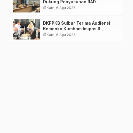
Dukung Penyusunan RAD
TPB/SDGs Sulawesi Barat
calendar_month
Kam, 6 Agu 2026
DKPPKB Sulbar Terima Audiensi
Kemenko Kumham Imipas RI,
Perkuat Pelayanan Kesehatan bagi
calendar_month
Kam, 6 Agu 2026
Kelompok Rentan