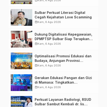
calendar_month
Kam, 6 Agu 2026
Penandatanganan Perjanjian
Tugas Belajar 2026
Sulbar Perkuat Literasi Digital
Cegah Kejahatan Love Scamming
calendar_month
Kam, 6 Agu 2026
Dukung Digitalisasi Kepegawaian,
DPMPTSP Sulbar Siap Terapkan
Aplikasi FLEKSI ASN
calendar_month
Kam, 6 Agu 2026
Optimalisasi Promosi Edukasi dan
Budaya, Anjungan Provinsi
Sulawesi Barat Perkuat Kolaborasi
calendar_month
Kam, 6 Agu 2026
Strategis Bersama Sky World TMII
Gerakan Edukasi Pangan dan Gizi
di Mamasa: Tingkatkan
Pengetahuan dan Keterampilan
calendar_month
Kam, 6 Agu 2026
Keluarga dalam Pemenuhan Gizi
Perkuat Layanan Radiologi, RSUD
Sulbar Sambut Kembali dr. Iis