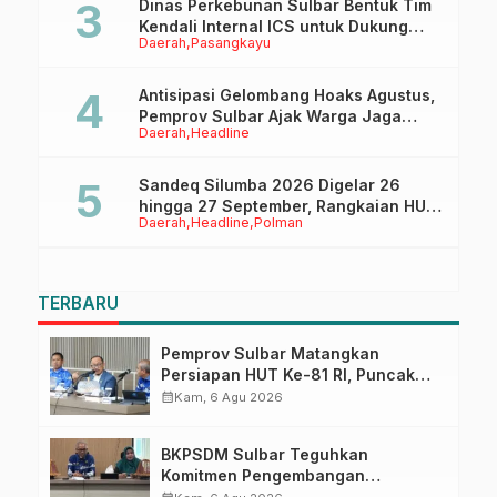
Dinas Perkebunan Sulbar Bentuk Tim
Kendali Internal ICS untuk Dukung
Daerah
Pasangkayu
Sertifikasi ISPO Pekebun di
Pasangkayu
Antisipasi Gelombang Hoaks Agustus,
Pemprov Sulbar Ajak Warga Jaga
Daerah
Headline
Ruang Digital
Sandeq Silumba 2026 Digelar 26
hingga 27 September, Rangkaian HUT
Daerah
Headline
Polman
Sulbar
TERBARU
Pemprov Sulbar Matangkan
Persiapan HUT Ke-81 RI, Puncak
Upacara di Lapangan Ahmad
calendar_month
Kam, 6 Agu 2026
Kirang
BKPSDM Sulbar Teguhkan
Komitmen Pengembangan
Kompetensi ASN melalui