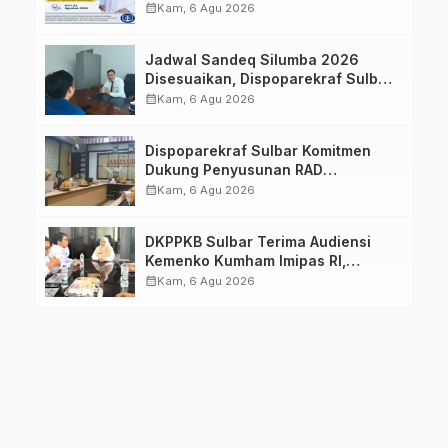
Imelda, Sp.Rad
calendar_month
Kam, 6 Agu 2026
Jadwal Sandeq Silumba 2026
Disesuaikan, Dispoparekraf Sulbar
Pastikan Persiapan Tetap
calendar_month
Kam, 6 Agu 2026
Dimatangkan
Dispoparekraf Sulbar Komitmen
Dukung Penyusunan RAD
TPB/SDGs Sulawesi Barat
calendar_month
Kam, 6 Agu 2026
DKPPKB Sulbar Terima Audiensi
Kemenko Kumham Imipas RI,
Perkuat Pelayanan Kesehatan bagi
calendar_month
Kam, 6 Agu 2026
Kelompok Rentan