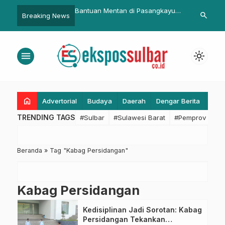
 Jabar yang Pertama
Bantuan Mentan di Pasangkayu
Sulbar Raih 
search
Breaking News
sia Permanenkan
Bertubi-Tubi
Inseminator 
Kerja Dinamis ASN
Introduksi T
rja di mana saja
menu
light_mode
asi output dan outcome
home
Advertorial
Budaya
Daerah
Dengar Berita
Eko
TRENDING TAGS
#Sulbar
#Sulawesi Barat
#Pemprov Sulba
Beranda
»
Tag "Kabag Persidangan"
Kabag Persidangan
Kedisiplinan Jadi Sorotan: Kabag
Persidangan Tekankan