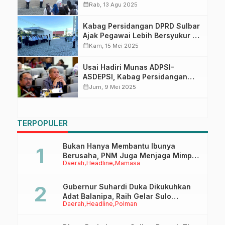
Pentingnya Tepat Waktu dalam
calendar_month
Rab, 13 Agu 2025
Apel Pagi Sekretariat DPRD
Sulbar
Kabag Persidangan DPRD Sulbar
Ajak Pegawai Lebih Bersyukur di
Apel Pagi
calendar_month
Kam, 15 Mei 2025
Usai Hadiri Munas ADPSI-
ASDEPSI, Kabag Persidangan
DPRD Sulbar Siap Tingkatkan
calendar_month
Jum, 9 Mei 2025
Pelayanan Kedewanan
TERPOPULER
Bukan Hanya Membantu Ibunya
Berusaha, PNM Juga Menjaga Mimpi
Daerah
Headline
Mamasa
Anaknya Untuk Menggapai Cita-Cita
Gubernur Suhardi Duka Dikukuhkan
Adat Balanipa, Raih Gelar Sulo
Daerah
Headline
Polman
Tappidena