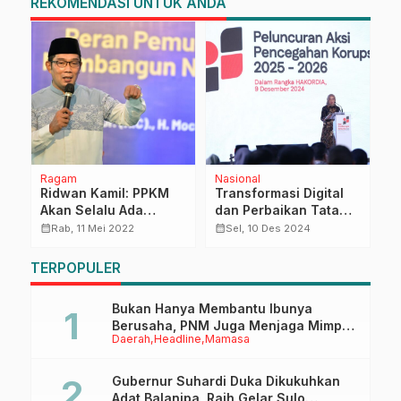
REKOMENDASI UNTUK ANDA
Ragam
Nasional
R
Ridwan Kamil: PPKM
Transformasi Digital
H
Akan Selalu Ada
dan Perbaikan Tata
P
Sampai Deklarasi
Kelola Pemerintahan
D
calendar_month
calendar_month
calendar_month
Rab, 11 Mei 2022
Sel, 10 Des 2024
n
Pandemi Menuju
Jadi Jurus Jitu
R
Endemi
Berantas Korupsi
B
TERPOPULER
J
Bukan Hanya Membantu Ibunya
Berusaha, PNM Juga Menjaga Mimpi
Daerah
Headline
Mamasa
Anaknya Untuk Menggapai Cita-Cita
Gubernur Suhardi Duka Dikukuhkan
Adat Balanipa, Raih Gelar Sulo