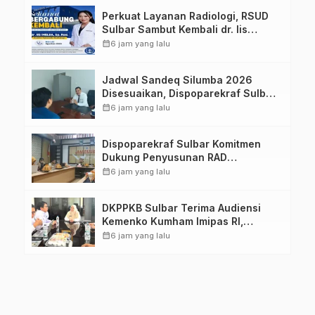
Perkuat Layanan Radiologi, RSUD
Sulbar Sambut Kembali dr. Iis
Imelda, Sp.Rad
calendar_month
6 jam yang lalu
Jadwal Sandeq Silumba 2026
Disesuaikan, Dispoparekraf Sulbar
Pastikan Persiapan Tetap
calendar_month
6 jam yang lalu
Dimatangkan
Dispoparekraf Sulbar Komitmen
Dukung Penyusunan RAD
TPB/SDGs Sulawesi Barat
calendar_month
6 jam yang lalu
DKPPKB Sulbar Terima Audiensi
Kemenko Kumham Imipas RI,
Perkuat Pelayanan Kesehatan bagi
calendar_month
6 jam yang lalu
Kelompok Rentan