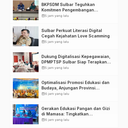
BKPSDM Sulbar Teguhkan
Komitmen Pengembangan
Kompetensi ASN melalui
calendar_month
5 jam yang lalu
Penandatanganan Perjanjian
Tugas Belajar 2026
Sulbar Perkuat Literasi Digital
Cegah Kejahatan Love Scamming
calendar_month
5 jam yang lalu
Dukung Digitalisasi Kepegawaian,
DPMPTSP Sulbar Siap Terapkan
Aplikasi FLEKSI ASN
calendar_month
5 jam yang lalu
Optimalisasi Promosi Edukasi dan
Budaya, Anjungan Provinsi
Sulawesi Barat Perkuat Kolaborasi
calendar_month
6 jam yang lalu
Strategis Bersama Sky World TMII
Gerakan Edukasi Pangan dan Gizi
di Mamasa: Tingkatkan
Pengetahuan dan Keterampilan
calendar_month
6 jam yang lalu
Keluarga dalam Pemenuhan Gizi