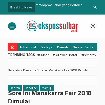
 Jabar yang Pertama
Pelantikan Mabida dan Kwarda
Alokasi Angg
search
Breaking News
sia Permanenkan
Sulbar, Plt Karo Pemkesra Siap
Pemkab Pasa
Kerja Dinamis ASN
Bersinergi dan Dukung Gerakan
Formasi 10-4
rja di mana saja
Pramuka
menu
light_mode
asi output dan outcome
home
Advertorial
Budaya
Daerah
Dengar Berita
Eko
TRENDING TAGS
#Sulbar
#Sulawesi Barat
#Pemprov Sulba
Beranda
»
Daerah
»
Sore Ini Manakarra Fair 2018 Dimulai
Daerah
Headline
Mamuju
Sore Ini Manakarra Fair 2018
Dimulai