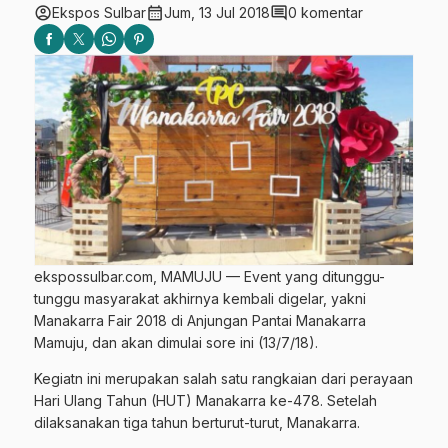
account_circle
calendar_month
comment
Ekspos Sulbar
Jum, 13 Jul 2018
0 komentar
ekspossulbar.com, MAMUJU — Event yang ditunggu-
tunggu masyarakat akhirnya kembali digelar, yakni
Manakarra Fair 2018 di Anjungan Pantai Manakarra
Mamuju, dan akan dimulai sore ini (13/7/18).
Kegiatn ini merupakan salah satu rangkaian dari perayaan
Hari Ulang Tahun (HUT) Manakarra ke-478. Setelah
dilaksanakan tiga tahun berturut-turut, Manakarra.