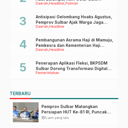
Daerah
Headline
Polman
Tappidena
Antisipasi Gelombang Hoaks Agustus,
Pemprov Sulbar Ajak Warga Jaga
Daerah
Headline
Ruang Digital
Pembangunan Asrama Haji di Mamuju,
Pemkesra dan Kementerian Haji
Daerah
Headline
Sulbar Tinjau Lokasi
Penerapan Aplikasi Fleksi, BKPSDM
Sulbar Dorong Transformasi Digital
Pemerintahan
Sistem Kehadiran ASN
TERBARU
Pemprov Sulbar Matangkan
Persiapan HUT Ke-81 RI, Puncak
Upacara di Lapangan Ahmad
calendar_month
5 jam yang lalu
Kirang