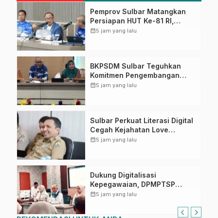
Pemprov Sulbar Matangkan
Persiapan HUT Ke-81 RI,
Puncak Upacara di Lapangan
calendar_month
5 jam yang lalu
Ahmad Kirang
BKPSDM Sulbar Teguhkan
Komitmen Pengembangan
Kompetensi ASN melalui
calendar_month
5 jam yang lalu
Penandatanganan Perjanjian
Tugas Belajar 2026
Sulbar Perkuat Literasi Digital
Cegah Kejahatan Love
Scamming
calendar_month
5 jam yang lalu
Dukung Digitalisasi
Kepegawaian, DPMPTSP
Sulbar Siap Terapkan Aplikasi
calendar_month
5 jam yang lalu
FLEKSI ASN