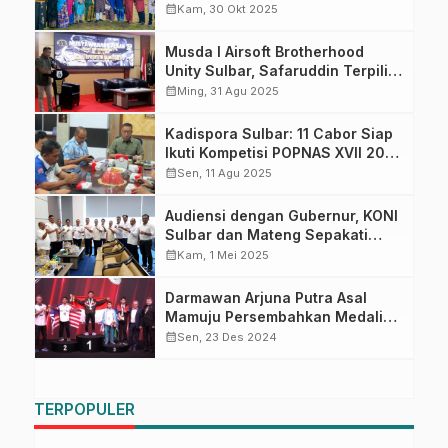
Pemuda Berinovasi dan Bergerak
calendar_month
Kam, 30 Okt 2025
Maju
Musda I Airsoft Brotherhood
Unity Sulbar, Safaruddin Terpilih
Jadi Ketua
calendar_month
Ming, 31 Agu 2025
Kadispora Sulbar: 11 Cabor Siap
Ikuti Kompetisi POPNAS XVII 2025
di Jakarta
calendar_month
Sen, 11 Agu 2025
Audiensi dengan Gubernur, KONI
Sulbar dan Mateng Sepakati
Porprov V Diundur ke 2027
calendar_month
Kam, 1 Mei 2025
Darmawan Arjuna Putra Asal
Mamuju Persembahkan Medali
Emas di Kejuaraan Dunia Pencak
calendar_month
Sen, 23 Des 2024
Silat
TERPOPULER