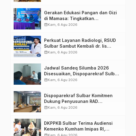
Strategis Bersama Sky World TMII
Gerakan Edukasi Pangan dan Gizi
di Mamasa: Tingkatkan
Pengetahuan dan Keterampilan
calendar_month
Kam, 6 Agu 2026
Keluarga dalam Pemenuhan Gizi
Perkuat Layanan Radiologi, RSUD
Sulbar Sambut Kembali dr. Iis
Imelda, Sp.Rad
calendar_month
Kam, 6 Agu 2026
Jadwal Sandeq Silumba 2026
Disesuaikan, Dispoparekraf Sulbar
Pastikan Persiapan Tetap
calendar_month
Kam, 6 Agu 2026
Dimatangkan
Dispoparekraf Sulbar Komitmen
Dukung Penyusunan RAD
TPB/SDGs Sulawesi Barat
calendar_month
Kam, 6 Agu 2026
DKPPKB Sulbar Terima Audiensi
Kemenko Kumham Imipas RI,
Perkuat Pelayanan Kesehatan bagi
calendar_month
Kam, 6 Agu 2026