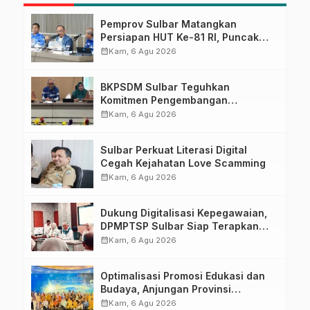
Pemprov Sulbar Matangkan
Persiapan HUT Ke-81 RI, Puncak
Upacara di Lapangan Ahmad
calendar_month
Kam, 6 Agu 2026
Kirang
BKPSDM Sulbar Teguhkan
Komitmen Pengembangan
Kompetensi ASN melalui
calendar_month
Kam, 6 Agu 2026
Penandatanganan Perjanjian
Tugas Belajar 2026
Sulbar Perkuat Literasi Digital
Cegah Kejahatan Love Scamming
calendar_month
Kam, 6 Agu 2026
Dukung Digitalisasi Kepegawaian,
DPMPTSP Sulbar Siap Terapkan
Aplikasi FLEKSI ASN
calendar_month
Kam, 6 Agu 2026
Optimalisasi Promosi Edukasi dan
Budaya, Anjungan Provinsi
Sulawesi Barat Perkuat Kolaborasi
calendar_month
Kam, 6 Agu 2026