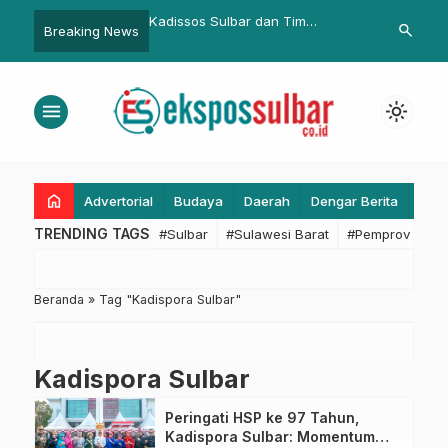
kah, Polda Sulbar
Kadissos Sulbar dan Tim
Bupati Pasa
search
Breaking News
Anak Yatim dalam Doa
Pastipadu Koordinasi Percepat
Pagu Anggar
tibmas Kondusif
Penanganan Kemiskinan Ekstrem
dan Stunting
menu
light_mode
home
Advertorial
Budaya
Daerah
Dengar Berita
Eko
TRENDING TAGS
#Sulbar
#Sulawesi Barat
#Pemprov Sulba
Beranda
»
Tag "Kadispora Sulbar"
Kadispora Sulbar
Peringati HSP ke 97 Tahun,
Kadispora Sulbar: Momentum