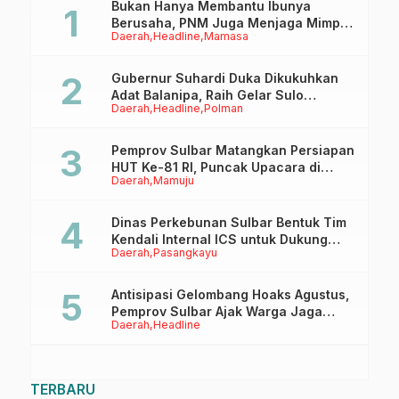
Bukan Hanya Membantu Ibunya
Berusaha, PNM Juga Menjaga Mimpi
Daerah
Headline
Mamasa
Anaknya Untuk Menggapai Cita-Cita
Gubernur Suhardi Duka Dikukuhkan
Adat Balanipa, Raih Gelar Sulo
Daerah
Headline
Polman
Tappidena
Pemprov Sulbar Matangkan Persiapan
HUT Ke-81 RI, Puncak Upacara di
Daerah
Mamuju
Lapangan Ahmad Kirang
Dinas Perkebunan Sulbar Bentuk Tim
Kendali Internal ICS untuk Dukung
Daerah
Pasangkayu
Sertifikasi ISPO Pekebun di
Pasangkayu
Antisipasi Gelombang Hoaks Agustus,
Pemprov Sulbar Ajak Warga Jaga
Daerah
Headline
Ruang Digital
TERBARU