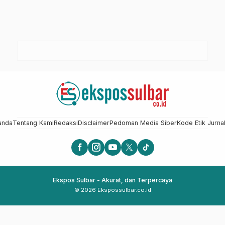
anda
Tentang Kami
Redaksi
Disclaimer
Pedoman Media Siber
Kode Etik Jurnal
Ekspos Sulbar - Akurat, dan Terpercaya
© 2026 Ekspossulbar.co.id