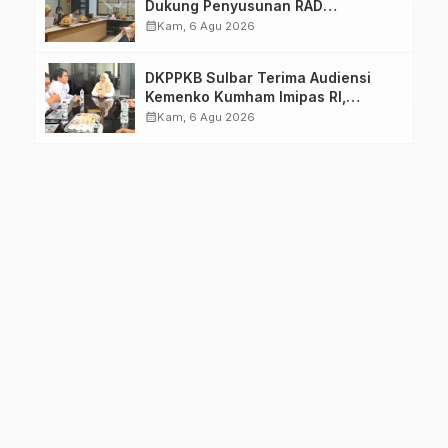
Dukung Penyusunan RAD
TPB/SDGs Sulawesi Barat
calendar_month
Kam, 6 Agu 2026
DKPPKB Sulbar Terima Audiensi
Kemenko Kumham Imipas RI,
Perkuat Pelayanan Kesehatan bagi
calendar_month
Kam, 6 Agu 2026
Kelompok Rentan