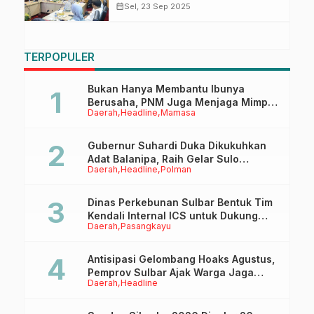
Karakter Beretika dan Sopan
calendar_month
Sel, 23 Sep 2025
Santun
TERPOPULER
Bukan Hanya Membantu Ibunya
Berusaha, PNM Juga Menjaga Mimpi
Daerah
Headline
Mamasa
Anaknya Untuk Menggapai Cita-Cita
Gubernur Suhardi Duka Dikukuhkan
Adat Balanipa, Raih Gelar Sulo
Daerah
Headline
Polman
Tappidena
Dinas Perkebunan Sulbar Bentuk Tim
Kendali Internal ICS untuk Dukung
Daerah
Pasangkayu
Sertifikasi ISPO Pekebun di
Pasangkayu
Antisipasi Gelombang Hoaks Agustus,
Pemprov Sulbar Ajak Warga Jaga
Daerah
Headline
Ruang Digital