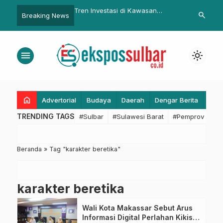
 Polda Sulbar Gencarkan
Tren Investasi di Kawasan
Jelang Mudik
search
Breaking News
Polantas Menyapa’,
Arumanis Jabar Selatan
Pemerintah 
elayanan Prima untuk
Meningkat
Lalu Lintas A
t
menu
light_mode
home
Advertorial
Budaya
Daerah
Dengar Berita
Eko
TRENDING TAGS
#Sulbar
#Sulawesi Barat
#Pemprov Sulba
Beranda
»
Tag "karakter beretika"
karakter beretika
Wali Kota Makassar Sebut Arus
Informasi Digital Perlahan Kikis