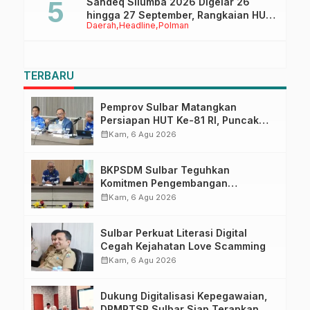
Sandeq Silumba 2026 Digelar 26
hingga 27 September, Rangkaian HUT
Daerah
Headline
Polman
Sulbar
TERBARU
Pemprov Sulbar Matangkan
Persiapan HUT Ke-81 RI, Puncak
Upacara di Lapangan Ahmad
calendar_month
Kam, 6 Agu 2026
Kirang
BKPSDM Sulbar Teguhkan
Komitmen Pengembangan
Kompetensi ASN melalui
calendar_month
Kam, 6 Agu 2026
Penandatanganan Perjanjian
Tugas Belajar 2026
Sulbar Perkuat Literasi Digital
Cegah Kejahatan Love Scamming
calendar_month
Kam, 6 Agu 2026
Dukung Digitalisasi Kepegawaian,
DPMPTSP Sulbar Siap Terapkan