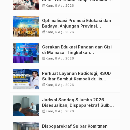
Aplikasi FLEKSI ASN
calendar_month
Kam, 6 Agu 2026
Optimalisasi Promosi Edukasi dan
Budaya, Anjungan Provinsi
Sulawesi Barat Perkuat Kolaborasi
calendar_month
Kam, 6 Agu 2026
Strategis Bersama Sky World TMII
Gerakan Edukasi Pangan dan Gizi
di Mamasa: Tingkatkan
Pengetahuan dan Keterampilan
calendar_month
Kam, 6 Agu 2026
Keluarga dalam Pemenuhan Gizi
Perkuat Layanan Radiologi, RSUD
Sulbar Sambut Kembali dr. Iis
Imelda, Sp.Rad
calendar_month
Kam, 6 Agu 2026
Jadwal Sandeq Silumba 2026
Disesuaikan, Dispoparekraf Sulbar
Pastikan Persiapan Tetap
calendar_month
Kam, 6 Agu 2026
Dimatangkan
Dispoparekraf Sulbar Komitmen