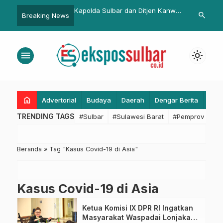
lbar Pimpin Sertijab:
Kapolda Sulbar dan Ditjen Kanwil
Wujudkan Wil
search
Breaking News
Kepemimpinan Irwasda
Pemasyarakatan Sulbar Bahas
Bebas Korups
Penguatan Keamanan
Melayani, Bi
Sulbar Berte
menu
light_mode
Integritas
home
Advertorial
Budaya
Daerah
Dengar Berita
Eko
TRENDING TAGS
#Sulbar
#Sulawesi Barat
#Pemprov Sulba
Beranda
»
Tag "Kasus Covid-19 di Asia"
Kasus Covid-19 di Asia
Ketua Komisi IX DPR RI Ingatkan
Masyarakat Waspadai Lonjakan