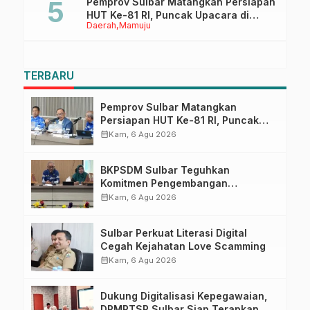
Pemprov Sulbar Matangkan Persiapan
HUT Ke-81 RI, Puncak Upacara di
Daerah
Mamuju
Lapangan Ahmad Kirang
TERBARU
Pemprov Sulbar Matangkan
Persiapan HUT Ke-81 RI, Puncak
Upacara di Lapangan Ahmad
calendar_month
Kam, 6 Agu 2026
Kirang
BKPSDM Sulbar Teguhkan
Komitmen Pengembangan
Kompetensi ASN melalui
calendar_month
Kam, 6 Agu 2026
Penandatanganan Perjanjian
Tugas Belajar 2026
Sulbar Perkuat Literasi Digital
Cegah Kejahatan Love Scamming
calendar_month
Kam, 6 Agu 2026
Dukung Digitalisasi Kepegawaian,
DPMPTSP Sulbar Siap Terapkan