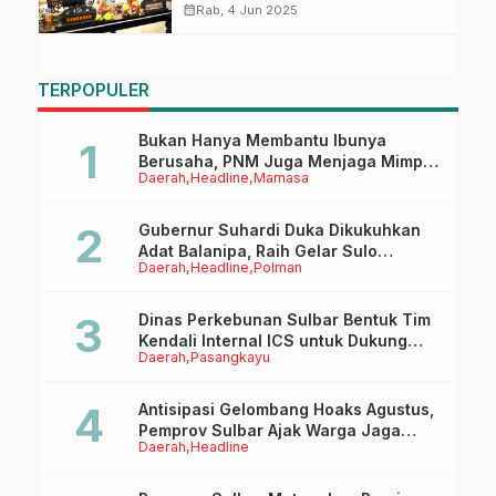
Kasus Covid-19 di Asia
calendar_month
Rab, 4 Jun 2025
TERPOPULER
Bukan Hanya Membantu Ibunya
Berusaha, PNM Juga Menjaga Mimpi
Daerah
Headline
Mamasa
Anaknya Untuk Menggapai Cita-Cita
Gubernur Suhardi Duka Dikukuhkan
Adat Balanipa, Raih Gelar Sulo
Daerah
Headline
Polman
Tappidena
Dinas Perkebunan Sulbar Bentuk Tim
Kendali Internal ICS untuk Dukung
Daerah
Pasangkayu
Sertifikasi ISPO Pekebun di
Pasangkayu
Antisipasi Gelombang Hoaks Agustus,
Pemprov Sulbar Ajak Warga Jaga
Daerah
Headline
Ruang Digital