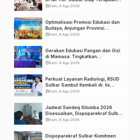
Aplikasi FLEKSI ASN
calendar_month
Kam, 6 Agu 2026
Optimalisasi Promosi Edukasi dan
Budaya, Anjungan Provinsi
Sulawesi Barat Perkuat Kolaborasi
calendar_month
Kam, 6 Agu 2026
Strategis Bersama Sky World TMII
Gerakan Edukasi Pangan dan Gizi
di Mamasa: Tingkatkan
Pengetahuan dan Keterampilan
calendar_month
Kam, 6 Agu 2026
Keluarga dalam Pemenuhan Gizi
Perkuat Layanan Radiologi, RSUD
Sulbar Sambut Kembali dr. Iis
Imelda, Sp.Rad
calendar_month
Kam, 6 Agu 2026
Jadwal Sandeq Silumba 2026
Disesuaikan, Dispoparekraf Sulbar
Pastikan Persiapan Tetap
calendar_month
Kam, 6 Agu 2026
Dimatangkan
Dispoparekraf Sulbar Komitmen