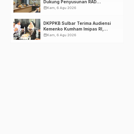
Dukung Penyusunan RAD
TPB/SDGs Sulawesi Barat
calendar_month
Kam, 6 Agu 2026
DKPPKB Sulbar Terima Audiensi
Kemenko Kumham Imipas RI,
Perkuat Pelayanan Kesehatan bagi
calendar_month
Kam, 6 Agu 2026
Kelompok Rentan