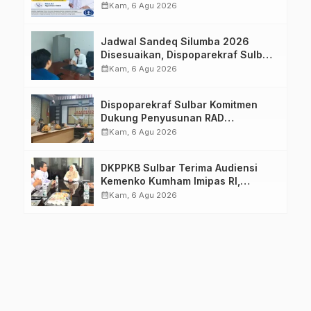
Imelda, Sp.Rad
calendar_month
Kam, 6 Agu 2026
Jadwal Sandeq Silumba 2026
Disesuaikan, Dispoparekraf Sulbar
Pastikan Persiapan Tetap
calendar_month
Kam, 6 Agu 2026
Dimatangkan
Dispoparekraf Sulbar Komitmen
Dukung Penyusunan RAD
TPB/SDGs Sulawesi Barat
calendar_month
Kam, 6 Agu 2026
DKPPKB Sulbar Terima Audiensi
Kemenko Kumham Imipas RI,
Perkuat Pelayanan Kesehatan bagi
calendar_month
Kam, 6 Agu 2026
Kelompok Rentan