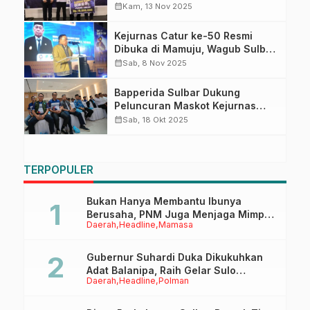
Atlet dan Dorong Evaluasi
calendar_month
Kam, 13 Nov 2025
Pembinaan
Kejurnas Catur ke-50 Resmi
Dibuka di Mamuju, Wagub Sulbar:
Ajang Ini Lahirkan Talenta dan
calendar_month
Sab, 8 Nov 2025
Gairahkan Ekonomi Daerah
Bapperida Sulbar Dukung
Peluncuran Maskot Kejurnas
Catur Ke-50, Ratu Malea Jadi
calendar_month
Sab, 18 Okt 2025
Simbol Identitas Daerah
TERPOPULER
Bukan Hanya Membantu Ibunya
Berusaha, PNM Juga Menjaga Mimpi
Daerah
Headline
Mamasa
Anaknya Untuk Menggapai Cita-Cita
Gubernur Suhardi Duka Dikukuhkan
Adat Balanipa, Raih Gelar Sulo
Daerah
Headline
Polman
Tappidena