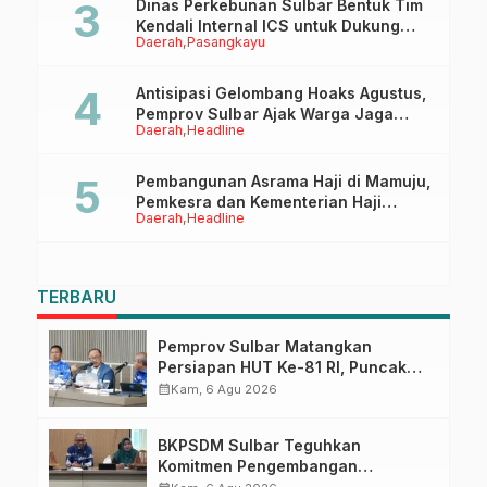
Dinas Perkebunan Sulbar Bentuk Tim
Kendali Internal ICS untuk Dukung
Daerah
Pasangkayu
Sertifikasi ISPO Pekebun di
Pasangkayu
Antisipasi Gelombang Hoaks Agustus,
Pemprov Sulbar Ajak Warga Jaga
Daerah
Headline
Ruang Digital
Pembangunan Asrama Haji di Mamuju,
Pemkesra dan Kementerian Haji
Daerah
Headline
Sulbar Tinjau Lokasi
TERBARU
Pemprov Sulbar Matangkan
Persiapan HUT Ke-81 RI, Puncak
Upacara di Lapangan Ahmad
calendar_month
Kam, 6 Agu 2026
Kirang
BKPSDM Sulbar Teguhkan
Komitmen Pengembangan
Kompetensi ASN melalui