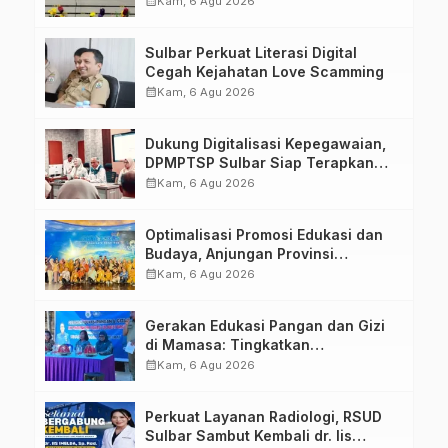
calendar_month
Kam, 6 Agu 2026
Penandatanganan Perjanjian
Tugas Belajar 2026
Sulbar Perkuat Literasi Digital
Cegah Kejahatan Love Scamming
calendar_month
Kam, 6 Agu 2026
Dukung Digitalisasi Kepegawaian,
DPMPTSP Sulbar Siap Terapkan
Aplikasi FLEKSI ASN
calendar_month
Kam, 6 Agu 2026
Optimalisasi Promosi Edukasi dan
Budaya, Anjungan Provinsi
Sulawesi Barat Perkuat Kolaborasi
calendar_month
Kam, 6 Agu 2026
Strategis Bersama Sky World TMII
Gerakan Edukasi Pangan dan Gizi
di Mamasa: Tingkatkan
Pengetahuan dan Keterampilan
calendar_month
Kam, 6 Agu 2026
Keluarga dalam Pemenuhan Gizi
Perkuat Layanan Radiologi, RSUD
Sulbar Sambut Kembali dr. Iis