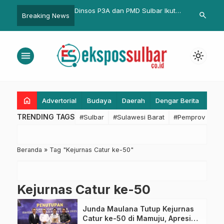
stival dan Temu Bisnis
Dinsos P3A dan PMD Sulbar Ikuti
Kesbangpol S
search
Breaking News
lar 18 Agustus
Rakor Pembinaan Standar
Aduan Jika 
n Lima Tahun Bangun
Pelayanan dan Survei Kepuasan
Melanggar
Umat
Masyarakat
menu
light_mode
home
Advertorial
Budaya
Daerah
Dengar Berita
Eko
TRENDING TAGS
#Sulbar
#Sulawesi Barat
#Pemprov Sulba
Beranda
»
Tag "Kejurnas Catur ke-50"
Kejurnas Catur ke-50
Junda Maulana Tutup Kejurnas
Catur ke-50 di Mamuju, Apresiasi