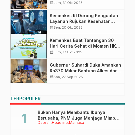
Tahun 2026
calendar_month
Jum, 31 Okt 2025
Kemenkes RI Dorong Penguatan
Layanan Rujukan Kesehatan
Melalui Program SIHREN
calendar_month
Sen, 20 Okt 2025
Kemenkes Buat Tantangan 30
Hari Cerita Sehat di Momen HKN
Ke-61, Diskes Sulbar Ajak
calendar_month
Jum, 17 Okt 2025
Masyarakat Meriahkan dan
Rebut Hadiahnya
Gubernur Suhardi Duka Amankan
Rp370 Miliar Bantuan Alkes dari
Kemenkes
calendar_month
Sab, 27 Sep 2025
TERPOPULER
Bukan Hanya Membantu Ibunya
Berusaha, PNM Juga Menjaga Mimpi
Daerah
Headline
Mamasa
Anaknya Untuk Menggapai Cita-Cita