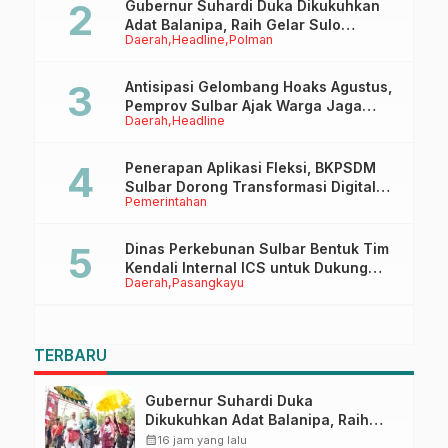
Gubernur Suhardi Duka Dikukuhkan
Adat Balanipa, Raih Gelar Sulo
Daerah
Headline
Polman
Tappidena
Antisipasi Gelombang Hoaks Agustus,
Pemprov Sulbar Ajak Warga Jaga
Daerah
Headline
Ruang Digital
Penerapan Aplikasi Fleksi, BKPSDM
Sulbar Dorong Transformasi Digital
Pemerintahan
Sistem Kehadiran ASN
Dinas Perkebunan Sulbar Bentuk Tim
Kendali Internal ICS untuk Dukung
Daerah
Pasangkayu
Sertifikasi ISPO Pekebun di
Pasangkayu
TERBARU
Gubernur Suhardi Duka
Dikukuhkan Adat Balanipa, Raih
Gelar Sulo Tappidena
calendar_month
16 jam yang lalu