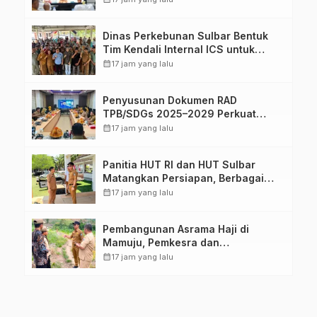
dari Kuota 5.250 Unit
Dinas Perkebunan Sulbar Bentuk
Tim Kendali Internal ICS untuk
Dukung Sertifikasi ISPO Pekebun di
calendar_month
17 jam yang lalu
Pasangkayu
Penyusunan Dokumen RAD
TPB/SDGs 2025–2029 Perkuat
Arah Pembangunan Berkelanjutan
calendar_month
17 jam yang lalu
Sulawesi Barat
Panitia HUT RI dan HUT Sulbar
Matangkan Persiapan, Berbagai
Lomba Akan Dilaksanakan Pemprov
calendar_month
17 jam yang lalu
Sulbar
Pembangunan Asrama Haji di
Mamuju, Pemkesra dan
Kementerian Haji Sulbar Tinjau
calendar_month
17 jam yang lalu
Lokasi