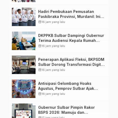
Hadiri Pembukaan Pemusatan
Paskibraka Provinsi, Murdanil: Ini
Membentuk Karakter Hingga
calendar_month
16 jam yang lalu
Kedisiplinannya
DKPPKB Sulbar Dampingi Gubernur
Terima Audiensi Kepala Rumah
Sakit TK. III Punggawa Malolo
calendar_month
16 jam yang lalu
Penerapan Aplikasi Fleksi, BKPSDM
Sulbar Dorong Transformasi Digital
Sistem Kehadiran ASN
calendar_month
16 jam yang lalu
Antisipasi Gelombang Hoaks
Agustus, Pemprov Sulbar Ajak
Warga Jaga Ruang Digital
calendar_month
16 jam yang lalu
Gubernur Sulbar Pimpin Rakor
BSPS 2026: Mamuju dan
Pasangkayu Masih Nol Realisasi
calendar_month
17 jam yang lalu