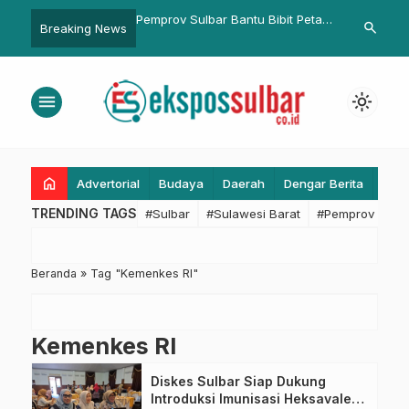
Mamuju Amankan dan
Pemprov Sulbar Bantu Bibit Petani
Gubernur Su
search
Breaking News
t Beberapa Titik Aksi
Majene, Komitmen Gubernur dan
Perintahkan 
Wagub Membangun Daerah
BPKAD Siap 
Korban Keba
menu
light_mode
Polman
home
Advertorial
Budaya
Daerah
Dengar Berita
Eko
TRENDING TAGS
#Sulbar
#Sulawesi Barat
#Pemprov Sulba
Beranda
»
Tag "Kemenkes RI"
Kemenkes RI
Diskes Sulbar Siap Dukung
Introduksi Imunisasi Heksavalen