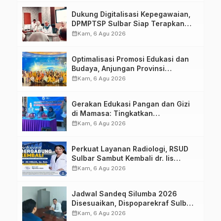
Dukung Digitalisasi Kepegawaian,
DPMPTSP Sulbar Siap Terapkan
Aplikasi FLEKSI ASN
calendar_month
Kam, 6 Agu 2026
Optimalisasi Promosi Edukasi dan
Budaya, Anjungan Provinsi
Sulawesi Barat Perkuat Kolaborasi
calendar_month
Kam, 6 Agu 2026
Strategis Bersama Sky World TMII
Gerakan Edukasi Pangan dan Gizi
di Mamasa: Tingkatkan
Pengetahuan dan Keterampilan
calendar_month
Kam, 6 Agu 2026
Keluarga dalam Pemenuhan Gizi
Perkuat Layanan Radiologi, RSUD
Sulbar Sambut Kembali dr. Iis
Imelda, Sp.Rad
calendar_month
Kam, 6 Agu 2026
Jadwal Sandeq Silumba 2026
Disesuaikan, Dispoparekraf Sulbar
Pastikan Persiapan Tetap
calendar_month
Kam, 6 Agu 2026