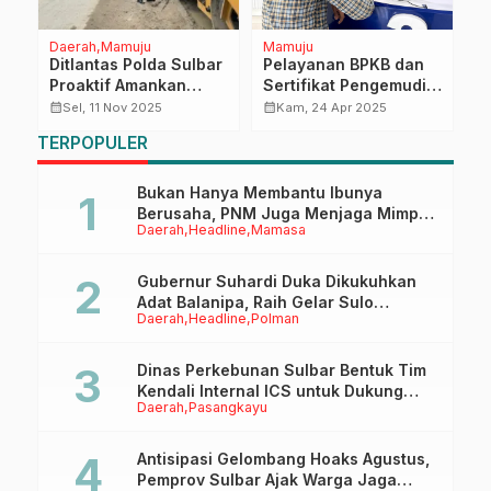
Daerah
Mamuju
Mamuju
D
Ditlantas Polda Sulbar
Pelayanan BPKB dan
D
Proaktif Amankan
Sertifikat Pengemudi
R
Proyek Jalan di
Ditlantas di Mamuju
2
calendar_month
calendar_month
calendar_month
Sel, 11 Nov 2025
Kam, 24 Apr 2025
Mamuju, Pastikan Lalu
Kini Lebih Modern dan
S
TERPOPULER
Lintas Aman Lancar
Nyaman
d
Bukan Hanya Membantu Ibunya
Berusaha, PNM Juga Menjaga Mimpi
Daerah
Headline
Mamasa
Anaknya Untuk Menggapai Cita-Cita
Gubernur Suhardi Duka Dikukuhkan
Adat Balanipa, Raih Gelar Sulo
Daerah
Headline
Polman
Tappidena
Dinas Perkebunan Sulbar Bentuk Tim
Kendali Internal ICS untuk Dukung
Daerah
Pasangkayu
Sertifikasi ISPO Pekebun di
Pasangkayu
Antisipasi Gelombang Hoaks Agustus,
Pemprov Sulbar Ajak Warga Jaga