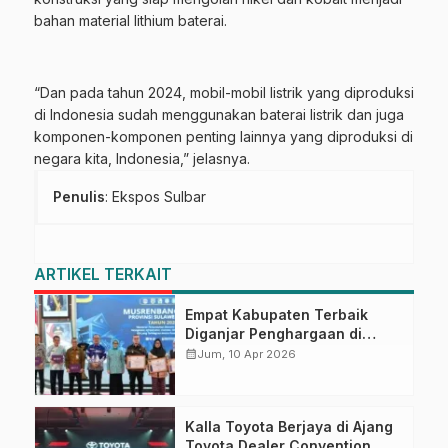
bahan material lithium baterai.
“Dan pada tahun 2024, mobil-mobil listrik yang diproduksi
di Indonesia sudah menggunakan baterai listrik dan juga
komponen-komponen penting lainnya yang diproduksi di
negara kita, Indonesia,” jelasnya.
Penulis
: Ekspos Sulbar
ARTIKEL TERKAIT
Empat Kabupaten Terbaik
Diganjar Penghargaan di
Musrenbang Sulbar 2027
calendar_month
Jum, 10 Apr 2026
Kalla Toyota Berjaya di Ajang
Toyota Dealer Convention