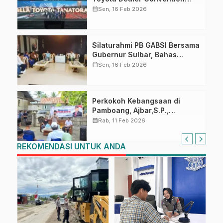
2026
calendar_month
Sen, 16 Feb 2026
Silaturahmi PB GABSI Bersama
Gubernur Sulbar, Bahas
Persiapan Kejurnas Bridge ke-
calendar_month
Sen, 16 Feb 2026
60 dan Kongres GABSI XXVII
Tahun 2026
Perkokoh Kebangsaan di
Pamboang, Ajbar,S.P.,
Sosialisasi Empat Pilar di Desa
calendar_month
Rab, 11 Feb 2026
Bonde
REKOMENDASI UNTUK ANDA