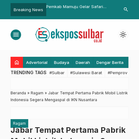
emkab Mamuju Gelar Safari
Damai NKRI, Pemkab Pasangkayu
Ridw
search
Breaking News
amadan, Kecamatan Tapalang
dan Polres Matra Doa Bersama
Warg
adi yang Pertama
Berlanjut Dita
menu
light_mode
home
Advertorial
Budaya
Daerah
Dengar Berita
Eko
TRENDING TAGS
#Sulbar
#Sulawesi Barat
#Pemprov Sulba
Beranda
»
Ragam
»
Jabar Tempat Pertama Pabrik Mobil Listrik
Indonesia Segera Mengaspal di IKN Nusantara
Ragam
Jabar Tempat Pertama Pabrik