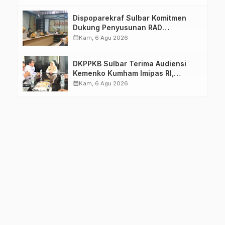
Dimatangkan
Dispoparekraf Sulbar Komitmen
Dukung Penyusunan RAD
TPB/SDGs Sulawesi Barat
calendar_month
Kam, 6 Agu 2026
DKPPKB Sulbar Terima Audiensi
Kemenko Kumham Imipas RI,
Perkuat Pelayanan Kesehatan bagi
calendar_month
Kam, 6 Agu 2026
Kelompok Rentan