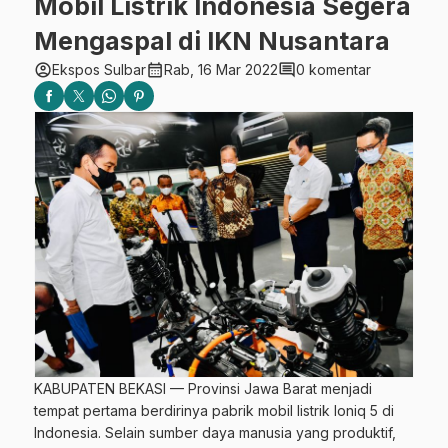
Mobil Listrik Indonesia Segera
Mengaspal di IKN Nusantara
account_circle
calendar_month
comment
Ekspos Sulbar
Rab, 16 Mar 2022
0 komentar
KABUPATEN BEKASI — Provinsi Jawa Barat menjadi
tempat pertama berdirinya pabrik mobil listrik Ioniq 5 di
Indonesia. Selain sumber daya manusia yang produktif,