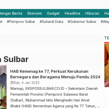
Dengar Berita
Ekonomi
Gadget
Headline
Hiburan
H
at
#Pemprov Sulbar
#Suhardi Duka
#Gubernur Sulbar
#Wag
T
 Sulbar
HAB Kemenag ke 77, Perkuat Kerukunan
Bernegara dan Beragama Menuju Pemilu 2024
calendar_month
Rab, 4 Jan 2023
Mamuju, EKSPOSSULBAR.CO.ID – Sekretaris Daerah
Pemerintah Provinsi (Pemprov) Sulawesi Barat
(Sulbar), Muhammad Idris Menghadiri Hari Amal
Bhakti (HAB) Kementrian Agama yang Ke 77 Tahun, di