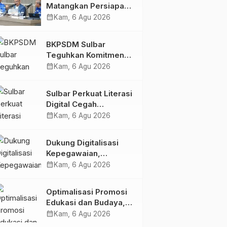
Matangkan Persiapan
HUT Ke-81 RI, Puncak
calendar_month
Kam, 6 Agu 2026
Upacara di Lapangan
Ahmad Kirang
BKPSDM Sulbar
Teguhkan Komitmen
Pengembangan
calendar_month
Kam, 6 Agu 2026
Kompetensi ASN
melalui
Sulbar Perkuat Literasi
Penandatanganan
Digital Cegah
Perjanjian Tugas
Kejahatan Love
calendar_month
Kam, 6 Agu 2026
Belajar 2026
Scamming
Dukung Digitalisasi
Kepegawaian,
DPMPTSP Sulbar Siap
calendar_month
Kam, 6 Agu 2026
Terapkan Aplikasi
FLEKSI ASN
Optimalisasi Promosi
Edukasi dan Budaya,
Anjungan Provinsi
calendar_month
Kam, 6 Agu 2026
Sulawesi Barat Perkuat