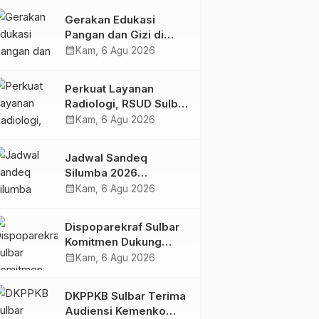
Kolaborasi Strategis
Gerakan Edukasi
Bersama Sky World
Pangan dan Gizi di
TMII
Mamasa: Tingkatkan
calendar_month
Kam, 6 Agu 2026
Pengetahuan dan
Keterampilan Keluarga
Perkuat Layanan
dalam Pemenuhan Gizi
Radiologi, RSUD Sulbar
Sambut Kembali dr. Iis
calendar_month
Kam, 6 Agu 2026
Imelda, Sp.Rad
Jadwal Sandeq
Silumba 2026
Disesuaikan,
calendar_month
Kam, 6 Agu 2026
Dispoparekraf Sulbar
Pastikan Persiapan
Dispoparekraf Sulbar
Tetap Dimatangkan
Komitmen Dukung
Penyusunan RAD
calendar_month
Kam, 6 Agu 2026
TPB/SDGs Sulawesi
Barat
DKPPKB Sulbar Terima
Audiensi Kemenko