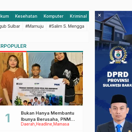
×
ukum
Kesehatan
Komputer
Kriminal
Lifestyle
Majen
ub Sulbar
#Mamuju
#Salim S. Mengga
#featured
#Polda S
ERPOPULER
Bukan Hanya Membantu
Ibunya Berusaha, PNM
Daerah
Headline
Mamasa
Juga Menjaga Mimpi
Anaknya Untuk