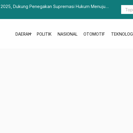
2025, Dukung Penegakan Supremasi Hukum Menuju
Modus Angk
Dianggap 
expand_more
DAERAH
POLITIK
NASIONAL
OTOMOTIF
TEKNOLOG