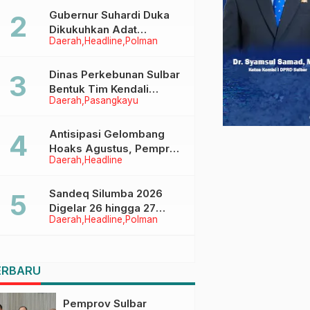
Menggapai Cita-Cita
Gubernur Suhardi Duka
Dikukuhkan Adat
Daerah
Headline
Polman
Balanipa, Raih Gelar Sulo
Tappidena
Dinas Perkebunan Sulbar
Bentuk Tim Kendali
Daerah
Pasangkayu
Internal ICS untuk Dukung
Sertifikasi ISPO Pekebun
di Pasangkayu
Antisipasi Gelombang
Hoaks Agustus, Pemprov
Daerah
Headline
Sulbar Ajak Warga Jaga
Ruang Digital
Sandeq Silumba 2026
Digelar 26 hingga 27
Daerah
Headline
Polman
September, Rangkaian
HUT Sulbar
ERBARU
Pemprov Sulbar