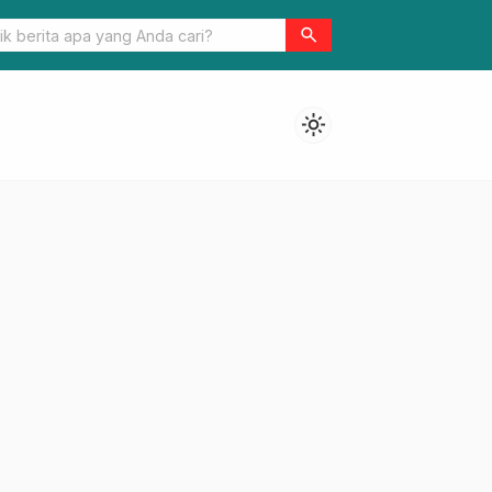
epakatan Bersama Komponen Pendanaan Pilkada Serentak di Jab
search
gani
light_mode