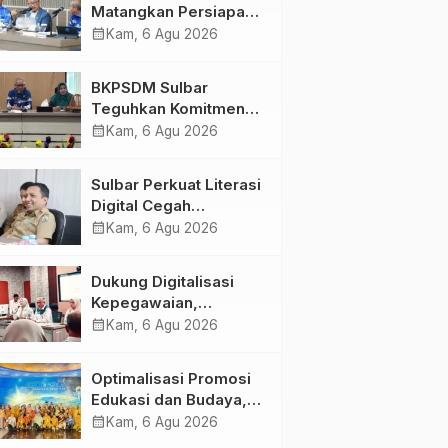
Matangkan Persiapan
HUT Ke-81 RI, Puncak
calendar_month
Kam, 6 Agu 2026
Upacara di Lapangan
Ahmad Kirang
BKPSDM Sulbar
Teguhkan Komitmen
Pengembangan
calendar_month
Kam, 6 Agu 2026
Kompetensi ASN
melalui
Sulbar Perkuat Literasi
Penandatanganan
Digital Cegah
Perjanjian Tugas
Kejahatan Love
calendar_month
Kam, 6 Agu 2026
Belajar 2026
Scamming
Dukung Digitalisasi
Kepegawaian,
DPMPTSP Sulbar Siap
calendar_month
Kam, 6 Agu 2026
Terapkan Aplikasi
FLEKSI ASN
Optimalisasi Promosi
Edukasi dan Budaya,
Anjungan Provinsi
calendar_month
Kam, 6 Agu 2026
Sulawesi Barat Perkuat