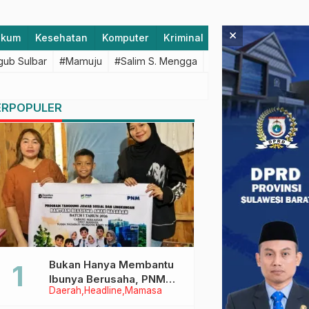
×
ukum
Kesehatan
Komputer
Kriminal
Lifestyle
Majen
ub Sulbar
#Mamuju
#Salim S. Mengga
#featured
#Polda S
ERPOPULER
Bukan Hanya Membantu
Ibunya Berusaha, PNM
Daerah
Headline
Mamasa
Juga Menjaga Mimpi
Anaknya Untuk