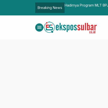
an Publik, Sejumlah Perangkat Daerah
Hadirnya Program MLT BPJS
Breaking News
Layak Huni Bagi Pekerja B
menu