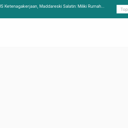
 Ketenagakerjaan, Maddareski Salatin: Miliki Rumah
Naskah Kes
ukan Lagi Hal Rumit
Ditandatan