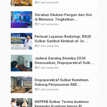
Sulawesi Barat Perkuat Kolaborasi
calendar_month
21 jam yang lalu
Strategis Bersama Sky World TMII
Gerakan Edukasi Pangan dan Gizi
di Mamasa: Tingkatkan
Pengetahuan dan Keterampilan
calendar_month
21 jam yang lalu
Keluarga dalam Pemenuhan Gizi
Perkuat Layanan Radiologi, RSUD
Sulbar Sambut Kembali dr. Iis
Imelda, Sp.Rad
calendar_month
21 jam yang lalu
Jadwal Sandeq Silumba 2026
Disesuaikan, Dispoparekraf Sulbar
Pastikan Persiapan Tetap
calendar_month
21 jam yang lalu
Dimatangkan
Dispoparekraf Sulbar Komitmen
Dukung Penyusunan RAD
TPB/SDGs Sulawesi Barat
calendar_month
21 jam yang lalu
DKPPKB Sulbar Terima Audiensi
Kemenko Kumham Imipas RI,