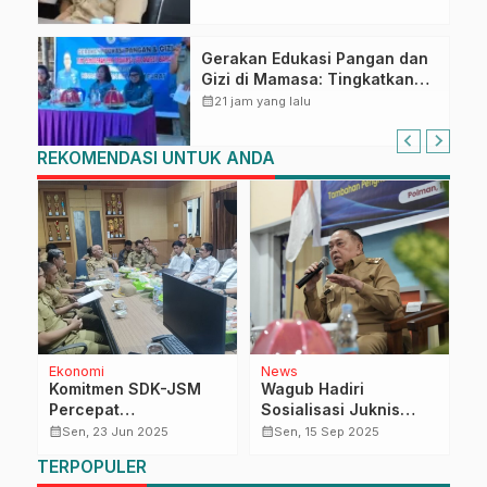
Gerakan Edukasi Pangan dan
Gizi di Mamasa: Tingkatkan
Pengetahuan dan
calendar_month
21 jam yang lalu
Keterampilan Keluarga dalam
Pemenuhan Gizi
REKOMENDASI UNTUK ANDA
Ekonomi
News
N
an
Komitmen SDK-JSM
Wagub Hadiri
T
Percepat
Sosialisasi Juknis
G
Pertumbuhan Ekonomi
Tambahan
S
calendar_month
calendar_month
calendar_month
Sen, 23 Jun 2025
Sen, 15 Sep 2025
au
Daerah, Sulbar Dapat
Penghasilan
P
TERPOPULER
Jatah Inpres Jalan
Perangkat Desa
A