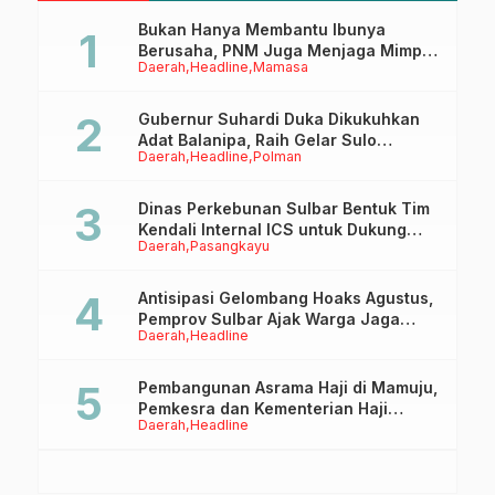
Daerah dari Pusat
M
Bukan Hanya Membantu Ibunya
Berusaha, PNM Juga Menjaga Mimpi
Daerah
Headline
Mamasa
Anaknya Untuk Menggapai Cita-Cita
Gubernur Suhardi Duka Dikukuhkan
Adat Balanipa, Raih Gelar Sulo
Daerah
Headline
Polman
Tappidena
Dinas Perkebunan Sulbar Bentuk Tim
Kendali Internal ICS untuk Dukung
Daerah
Pasangkayu
Sertifikasi ISPO Pekebun di
Pasangkayu
Antisipasi Gelombang Hoaks Agustus,
Pemprov Sulbar Ajak Warga Jaga
Daerah
Headline
Ruang Digital
Pembangunan Asrama Haji di Mamuju,
Pemkesra dan Kementerian Haji
Daerah
Headline
Sulbar Tinjau Lokasi