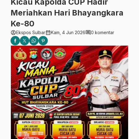
Kicau Kapolda CUP Hadir
Meriahkan Hari Bhayangkara
Ke-80
account_circle
calendar_month
comment
Ekspos Sulbar
Kam, 4 Jun 2026
0 komentar