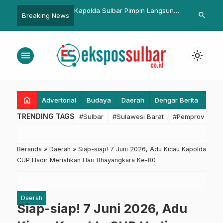
ulbar Pimpin Langsung
Sulbar Raih Penghargaan
Doa Anak Yat
search
Breaking News
…
h-Bersih Mako,
Inseminator Berprestasi Wilayah
Polda Sulbar
Lingkungan Sehat dan
Introduksi Tingkat Nasional 2025
Kamtibmas K
menu
light_mode
home
Advertorial
Budaya
Daerah
Dengar Berita
Eko
TRENDING TAGS
#Sulbar
#Sulawesi Barat
#Pemprov Sulba
Beranda
»
Daerah
»
Siap-siap! 7 Juni 2026, Adu Kicau Kapolda
CUP Hadir Meriahkan Hari Bhayangkara Ke-80
Daerah
Siap-siap! 7 Juni 2026, Adu