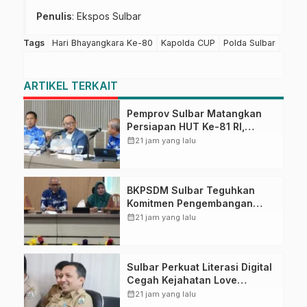
Penulis
: Ekspos Sulbar
Tags
Hari Bhayangkara Ke-80
Kapolda CUP
Polda Sulbar
ARTIKEL TERKAIT
Pemprov Sulbar Matangkan
Persiapan HUT Ke-81 RI,
Puncak Upacara di Lapangan
calendar_month
21 jam yang lalu
Ahmad Kirang
BKPSDM Sulbar Teguhkan
Komitmen Pengembangan
Kompetensi ASN melalui
calendar_month
21 jam yang lalu
Penandatanganan Perjanjian
Tugas Belajar 2026
Sulbar Perkuat Literasi Digital
Cegah Kejahatan Love
Scamming
calendar_month
21 jam yang lalu