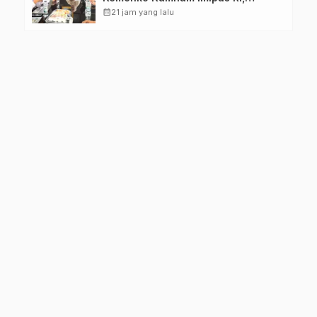
Perkuat Pelayanan Kesehatan bagi
calendar_month
21 jam yang lalu
Kelompok Rentan