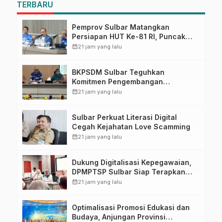
TERBARU
Pemprov Sulbar Matangkan
Persiapan HUT Ke-81 RI, Puncak
Upacara di Lapangan Ahmad
calendar_month
21 jam yang lalu
Kirang
BKPSDM Sulbar Teguhkan
Komitmen Pengembangan
Kompetensi ASN melalui
calendar_month
21 jam yang lalu
Penandatanganan Perjanjian
Tugas Belajar 2026
Sulbar Perkuat Literasi Digital
Cegah Kejahatan Love Scamming
calendar_month
21 jam yang lalu
Dukung Digitalisasi Kepegawaian,
DPMPTSP Sulbar Siap Terapkan
Aplikasi FLEKSI ASN
calendar_month
21 jam yang lalu
Optimalisasi Promosi Edukasi dan
Budaya, Anjungan Provinsi