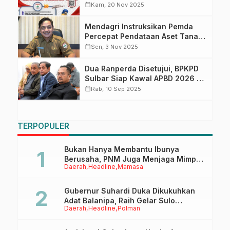
Masyarakat Diimbau Manfaatkan
calendar_month
Kam, 20 Nov 2025
Keringanan Besar-Besaran!
Mendagri Instruksikan Pemda
Percepat Pendataan Aset Tanah:
BPKPD Sulbar Siap Tuntaskan
calendar_month
Sen, 3 Nov 2025
Validasi untuk Kopdeskel Merah
Putih
Dua Ranperda Disetujui, BPKPD
Sulbar Siap Kawal APBD 2026 di
Tengah Penurunan Anggaran
calendar_month
Rab, 10 Sep 2025
Signifikan
TERPOPULER
Bukan Hanya Membantu Ibunya
Berusaha, PNM Juga Menjaga Mimpi
Daerah
Headline
Mamasa
Anaknya Untuk Menggapai Cita-Cita
Gubernur Suhardi Duka Dikukuhkan
Adat Balanipa, Raih Gelar Sulo
Daerah
Headline
Polman
Tappidena