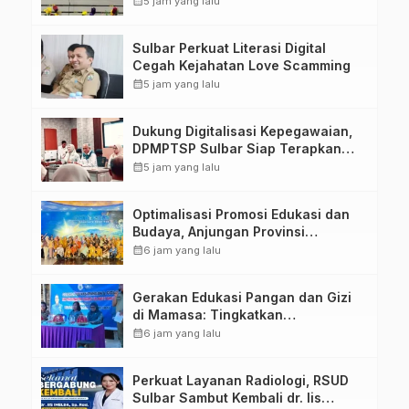
calendar_month
5 jam yang lalu
Penandatanganan Perjanjian
Tugas Belajar 2026
Sulbar Perkuat Literasi Digital
Cegah Kejahatan Love Scamming
calendar_month
5 jam yang lalu
Dukung Digitalisasi Kepegawaian,
DPMPTSP Sulbar Siap Terapkan
Aplikasi FLEKSI ASN
calendar_month
5 jam yang lalu
Optimalisasi Promosi Edukasi dan
Budaya, Anjungan Provinsi
Sulawesi Barat Perkuat Kolaborasi
calendar_month
6 jam yang lalu
Strategis Bersama Sky World TMII
Gerakan Edukasi Pangan dan Gizi
di Mamasa: Tingkatkan
Pengetahuan dan Keterampilan
calendar_month
6 jam yang lalu
Keluarga dalam Pemenuhan Gizi
Perkuat Layanan Radiologi, RSUD
Sulbar Sambut Kembali dr. Iis