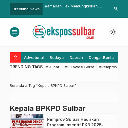
am Polresta Mamuju
Keamanan Tak Memungkinkan,
Akselerasi Dig
search
Breaking News
iran Petugas Jaga
Laga PSM Vs Persebaya Ditunda
Koperindag S
rasi Ketupat Marano
KDMP Segera 
menu
light_mode
home
Advertorial
Budaya
Daerah
Dengar Berita
Eko
TRENDING TAGS
#Sulbar
#Sulawesi Barat
#Pemprov Sulba
Beranda
»
Tag "Kepala BPKPD Sulbar"
Kepala BPKPD Sulbar
Pemprov Sulbar Hadirkan
Program Insentif PKB 2025: