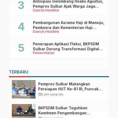
Antisipasi Gelombang Hoaks Agustus,
Pemprov Sulbar Ajak Warga Jaga
Daerah
Headline
Ruang Digital
Pembangunan Asrama Haji di Mamuju,
Pemkesra dan Kementerian Haji
Daerah
Headline
Sulbar Tinjau Lokasi
Penerapan Aplikasi Fleksi, BKPSDM
Sulbar Dorong Transformasi Digital
Pemerintahan
Sistem Kehadiran ASN
TERBARU
Pemprov Sulbar Matangkan
Persiapan HUT Ke-81 RI, Puncak
Upacara di Lapangan Ahmad
calendar_month
5 jam yang lalu
Kirang
BKPSDM Sulbar Teguhkan
Komitmen Pengembangan
Kompetensi ASN melalui