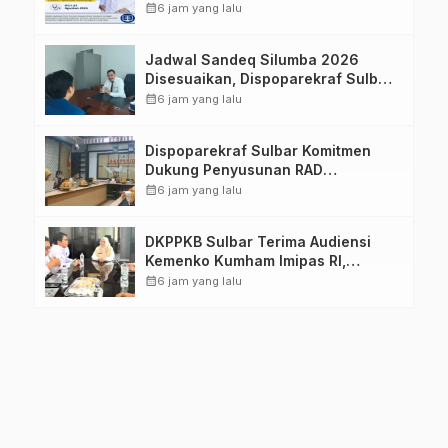
Imelda, Sp.Rad
calendar_month
6 jam yang lalu
Jadwal Sandeq Silumba 2026
Disesuaikan, Dispoparekraf Sulbar
Pastikan Persiapan Tetap
calendar_month
6 jam yang lalu
Dimatangkan
Dispoparekraf Sulbar Komitmen
Dukung Penyusunan RAD
TPB/SDGs Sulawesi Barat
calendar_month
6 jam yang lalu
DKPPKB Sulbar Terima Audiensi
Kemenko Kumham Imipas RI,
Perkuat Pelayanan Kesehatan bagi
calendar_month
6 jam yang lalu
Kelompok Rentan