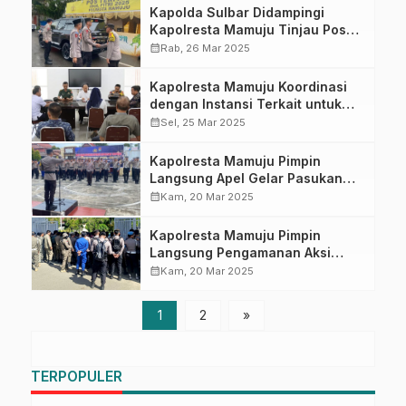
Kapolda Sulbar Didampingi
Kapolresta Mamuju Tinjau Posko
Pengamanan Mudik untuk
calendar_month
Rab, 26 Mar 2025
Pastikan Kesiapan Personel
Kapolresta Mamuju Koordinasi
dengan Instansi Terkait untuk
Optimalkan Pelaksanaan Operasi
calendar_month
Sel, 25 Mar 2025
Ketupat Marano 2025
Kapolresta Mamuju Pimpin
Langsung Apel Gelar Pasukan
Operasi Ketupat Marano 2025
calendar_month
Kam, 20 Mar 2025
Kapolresta Mamuju Pimpin
Langsung Pengamanan Aksi
Unras di Kantor Bupati dan DPRD
calendar_month
Kam, 20 Mar 2025
Mamuju
1
2
»
TERPOPULER