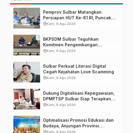
Pemprov Sulbar Matangkan
Persiapan HUT Ke-81 RI, Puncak
Upacara di Lapangan Ahmad
calendar_month
Kam, 6 Agu 2026
Kirang
BKPSDM Sulbar Teguhkan
Komitmen Pengembangan
Kompetensi ASN melalui
calendar_month
Kam, 6 Agu 2026
Penandatanganan Perjanjian
Tugas Belajar 2026
Sulbar Perkuat Literasi Digital
Cegah Kejahatan Love Scamming
calendar_month
Kam, 6 Agu 2026
Dukung Digitalisasi Kepegawaian,
DPMPTSP Sulbar Siap Terapkan
Aplikasi FLEKSI ASN
calendar_month
Kam, 6 Agu 2026
Optimalisasi Promosi Edukasi dan
Budaya, Anjungan Provinsi
Sulawesi Barat Perkuat Kolaborasi
calendar_month
Kam, 6 Agu 2026