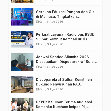
Strategis Bersama Sky World TMII
Gerakan Edukasi Pangan dan Gizi
di Mamasa: Tingkatkan
Pengetahuan dan Keterampilan
calendar_month
Kam, 6 Agu 2026
Keluarga dalam Pemenuhan Gizi
Perkuat Layanan Radiologi, RSUD
Sulbar Sambut Kembali dr. Iis
Imelda, Sp.Rad
calendar_month
Kam, 6 Agu 2026
Jadwal Sandeq Silumba 2026
Disesuaikan, Dispoparekraf Sulbar
Pastikan Persiapan Tetap
calendar_month
Kam, 6 Agu 2026
Dimatangkan
Dispoparekraf Sulbar Komitmen
Dukung Penyusunan RAD
TPB/SDGs Sulawesi Barat
calendar_month
Kam, 6 Agu 2026
DKPPKB Sulbar Terima Audiensi
Kemenko Kumham Imipas RI,