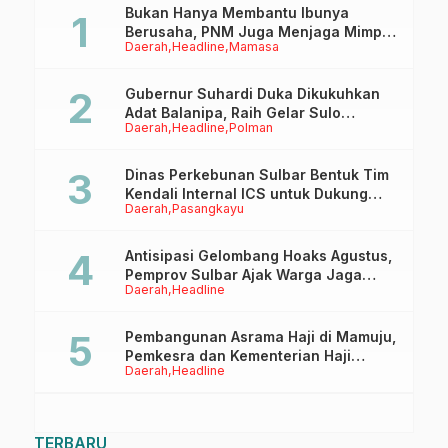
Bukan Hanya Membantu Ibunya
Berusaha, PNM Juga Menjaga Mimpi
Daerah
Headline
Mamasa
Anaknya Untuk Menggapai Cita-Cita
Gubernur Suhardi Duka Dikukuhkan
Adat Balanipa, Raih Gelar Sulo
Daerah
Headline
Polman
Tappidena
Dinas Perkebunan Sulbar Bentuk Tim
Kendali Internal ICS untuk Dukung
Daerah
Pasangkayu
Sertifikasi ISPO Pekebun di
Pasangkayu
Antisipasi Gelombang Hoaks Agustus,
Pemprov Sulbar Ajak Warga Jaga
Daerah
Headline
Ruang Digital
Pembangunan Asrama Haji di Mamuju,
Pemkesra dan Kementerian Haji
Daerah
Headline
Sulbar Tinjau Lokasi
TERBARU