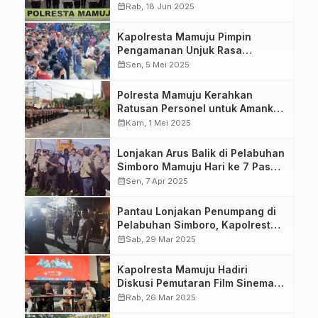
Pemuliaan Nilai-Nilai Luhur
calendar_month
Rab, 18 Jun 2025
Tribrata Secara Virtual
Kapolresta Mamuju Pimpin
Pengamanan Unjuk Rasa
Penolakan Tambang Pasir di
calendar_month
Sen, 5 Mei 2025
Kantor Gubernur Sulbar
Polresta Mamuju Kerahkan
Ratusan Personel untuk Amankan
May Day 2025
calendar_month
Kam, 1 Mei 2025
Lonjakan Arus Balik di Pelabuhan
Simboro Mamuju Hari ke 7 Pasca
Lebaran
calendar_month
Sen, 7 Apr 2025
Pantau Lonjakan Penumpang di
Pelabuhan Simboro, Kapolresta
Mamuju Memastikan Kelancaran
calendar_month
Sab, 29 Mar 2025
Arus Mudik
Kapolresta Mamuju Hadiri
Diskusi Pemutaran Film Sinema
Ramadan
calendar_month
Rab, 26 Mar 2025