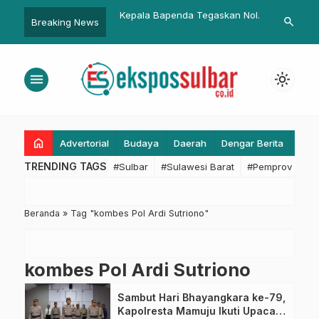
 DPD RI dan Diskes
Kepala Bapenda Tegaskan Nol
Bupati-Kapo
search
Breaking News
…
kses Gelar Aksi Donor
Pungli di Layanan Publik, Front
Vidcon Pers
Office Samsat Layani Sepenuh
Idul Fitri
Hati
menu
light_mode
home
Advertorial
Budaya
Daerah
Dengar Berita
Eko
TRENDING TAGS
#Sulbar
#Sulawesi Barat
#Pemprov Sulba
Beranda
»
Tag "kombes Pol Ardi Sutriono"
kombes Pol Ardi Sutriono
Sambut Hari Bhayangkara ke-79,
Kapolresta Mamuju Ikuti Upacara