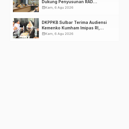
Dukung Penyusunan RAD
TPB/SDGs Sulawesi Barat
calendar_month
Kam, 6 Agu 2026
DKPPKB Sulbar Terima Audiensi
Kemenko Kumham Imipas RI,
Perkuat Pelayanan Kesehatan bagi
calendar_month
Kam, 6 Agu 2026
Kelompok Rentan