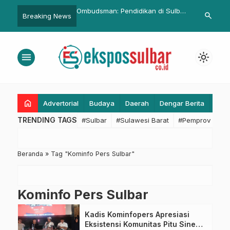
mpaian Kasat Binmas
Ombudsman: Pendidikan di Sulbar
BMKG Updat
search
Breaking News
angkayu di Dialog
Butuh Perhatian Serius
Sistem Siklo
erorisme
Sulbar Pasti
Aman dari D
menu
light_mode
home
Advertorial
Budaya
Daerah
Dengar Berita
Eko
TRENDING TAGS
#Sulbar
#Sulawesi Barat
#Pemprov Sulba
Beranda
»
Tag "Kominfo Pers Sulbar"
Kominfo Pers Sulbar
Kadis Kominfopers Apresiasi
Eksistensi Komunitas Pitu Sinema