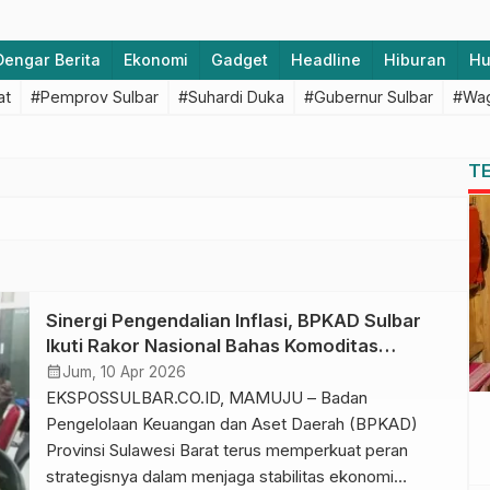
Dengar Berita
Ekonomi
Gadget
Headline
Hiburan
H
at
#Pemprov Sulbar
#Suhardi Duka
#Gubernur Sulbar
#Wag
T
Sinergi Pengendalian Inflasi, BPKAD Sulbar
Ikuti Rakor Nasional Bahas Komoditas
Strategis dan DAK Nonfisik
calendar_month
Jum, 10 Apr 2026
EKSPOSSULBAR.CO.ID, MAMUJU – Badan
Pengelolaan Keuangan dan Aset Daerah (BPKAD)
Provinsi Sulawesi Barat terus memperkuat peran
strategisnya dalam menjaga stabilitas ekonomi