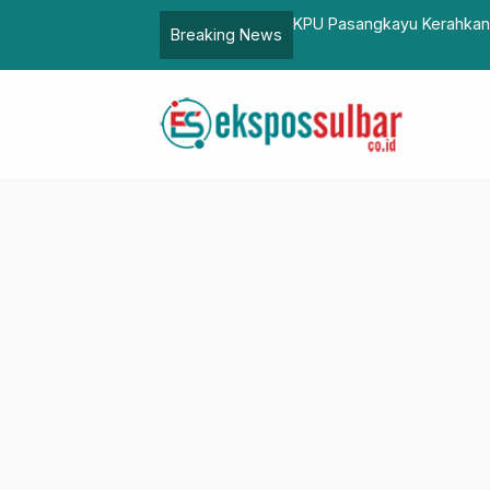
 Pantarlih
Warga Jengen 
Breaking News
Sawit