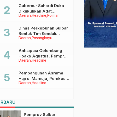
Menggapai Cita-Cita
Gubernur Suhardi Duka
Dikukuhkan Adat
Daerah
Headline
Polman
Balanipa, Raih Gelar Sulo
Tappidena
Dinas Perkebunan Sulbar
Bentuk Tim Kendali
Daerah
Pasangkayu
Internal ICS untuk Dukung
Sertifikasi ISPO Pekebun
di Pasangkayu
Antisipasi Gelombang
Hoaks Agustus, Pemprov
Daerah
Headline
Sulbar Ajak Warga Jaga
Ruang Digital
Pembangunan Asrama
Haji di Mamuju, Pemkesra
Daerah
Headline
dan Kementerian Haji
Sulbar Tinjau Lokasi
ERBARU
Pemprov Sulbar