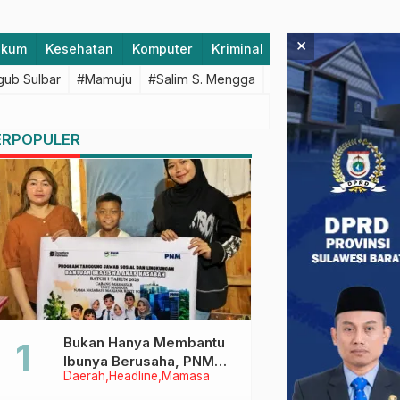
×
ukum
Kesehatan
Komputer
Kriminal
Lifestyle
Majen
ub Sulbar
#Mamuju
#Salim S. Mengga
#featured
#Polda S
ERPOPULER
Bukan Hanya Membantu
Ibunya Berusaha, PNM
Daerah
Headline
Mamasa
Juga Menjaga Mimpi
Anaknya Untuk