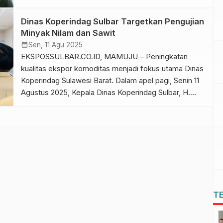
daerah. Hal ini ditunjukkan melalui partisipasi dalam
rapat koordinasi (rakor) pengendalian inflasi yang
Dinas Koperindag Sulbar Targetkan Pengujian
dilaksanakan secara virtual bersama Inspektorat
Minyak Nilam dan Sawit
Jenderal Kementerian Dalam Negeri dan perangkat
calendar_month
Sen, 11 Agu 2025
daerah terkait, Kamis (9 April 2026). Dalam kegiatan
EKSPOSSULBAR.CO.ID, MAMUJU – Peningkatan
tersebut, BPKAD […]
kualitas ekspor komoditas menjadi fokus utama Dinas
Koperindag Sulawesi Barat. Dalam apel pagi, Senin 11
Agustus 2025, Kepala Dinas Koperindag Sulbar, H.
Masriadi Nadi Atjo menekankan komitmen agar UPTD
Balai Pengujian Sertifikasi Mutu Barang (BPSMB)
dapat segera melakukan pengujian mutu minyak nilam
dan minyak sawit (PCO). Saat ini, UPTD BPSMB
sudah […]
T