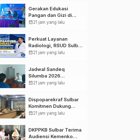
Kolaborasi Strategis
Gerakan Edukasi
Bersama Sky World
Pangan dan Gizi di
TMII
Mamasa: Tingkatkan
calendar_month
21 jam yang lalu
Pengetahuan dan
Keterampilan Keluarga
Perkuat Layanan
dalam Pemenuhan Gizi
Radiologi, RSUD Sulbar
Sambut Kembali dr. Iis
calendar_month
21 jam yang lalu
Imelda, Sp.Rad
Jadwal Sandeq
Silumba 2026
Disesuaikan,
calendar_month
21 jam yang lalu
Dispoparekraf Sulbar
Pastikan Persiapan
Dispoparekraf Sulbar
Tetap Dimatangkan
Komitmen Dukung
Penyusunan RAD
calendar_month
21 jam yang lalu
TPB/SDGs Sulawesi
Barat
DKPPKB Sulbar Terima
Audiensi Kemenko