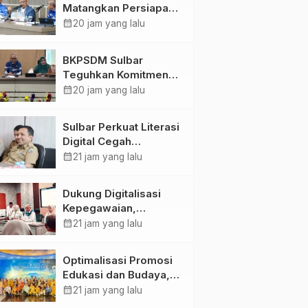
Matangkan Persiapan
HUT Ke-81 RI, Puncak
calendar_month
20 jam yang lalu
Upacara di Lapangan
Ahmad Kirang
BKPSDM Sulbar
Teguhkan Komitmen
Pengembangan
calendar_month
20 jam yang lalu
Kompetensi ASN
melalui
Sulbar Perkuat Literasi
Penandatanganan
Digital Cegah
Perjanjian Tugas
Kejahatan Love
calendar_month
21 jam yang lalu
Belajar 2026
Scamming
Dukung Digitalisasi
Kepegawaian,
DPMPTSP Sulbar Siap
calendar_month
21 jam yang lalu
Terapkan Aplikasi
FLEKSI ASN
Optimalisasi Promosi
Edukasi dan Budaya,
Anjungan Provinsi
calendar_month
21 jam yang lalu
Sulawesi Barat Perkuat