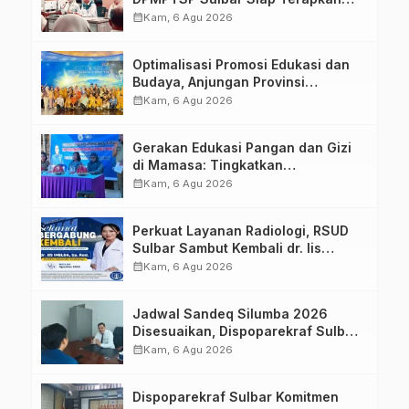
Aplikasi FLEKSI ASN
calendar_month
Kam, 6 Agu 2026
Optimalisasi Promosi Edukasi dan
Budaya, Anjungan Provinsi
Sulawesi Barat Perkuat Kolaborasi
calendar_month
Kam, 6 Agu 2026
Strategis Bersama Sky World TMII
Gerakan Edukasi Pangan dan Gizi
di Mamasa: Tingkatkan
Pengetahuan dan Keterampilan
calendar_month
Kam, 6 Agu 2026
Keluarga dalam Pemenuhan Gizi
Perkuat Layanan Radiologi, RSUD
Sulbar Sambut Kembali dr. Iis
Imelda, Sp.Rad
calendar_month
Kam, 6 Agu 2026
Jadwal Sandeq Silumba 2026
Disesuaikan, Dispoparekraf Sulbar
Pastikan Persiapan Tetap
calendar_month
Kam, 6 Agu 2026
Dimatangkan
Dispoparekraf Sulbar Komitmen