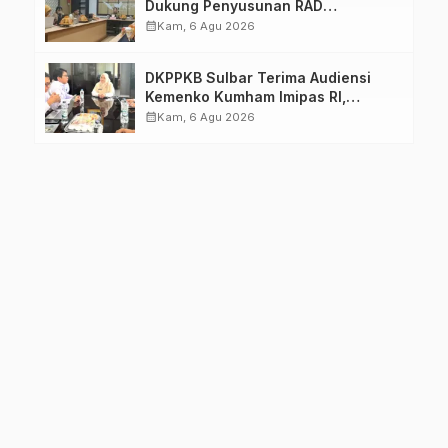
Dukung Penyusunan RAD
TPB/SDGs Sulawesi Barat
calendar_month
Kam, 6 Agu 2026
DKPPKB Sulbar Terima Audiensi
Kemenko Kumham Imipas RI,
Perkuat Pelayanan Kesehatan bagi
calendar_month
Kam, 6 Agu 2026
Kelompok Rentan