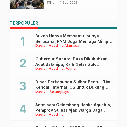
Kuridi dan Kasambang
calendar_month
Kam, 4 Sep 2025
TERPOPULER
Bukan Hanya Membantu Ibunya
Berusaha, PNM Juga Menjaga Mimpi
Daerah
Headline
Mamasa
Anaknya Untuk Menggapai Cita-Cita
Gubernur Suhardi Duka Dikukuhkan
Adat Balanipa, Raih Gelar Sulo
Daerah
Headline
Polman
Tappidena
Dinas Perkebunan Sulbar Bentuk Tim
Kendali Internal ICS untuk Dukung
Daerah
Pasangkayu
Sertifikasi ISPO Pekebun di
Pasangkayu
Antisipasi Gelombang Hoaks Agustus,
Pemprov Sulbar Ajak Warga Jaga
Daerah
Headline
Ruang Digital