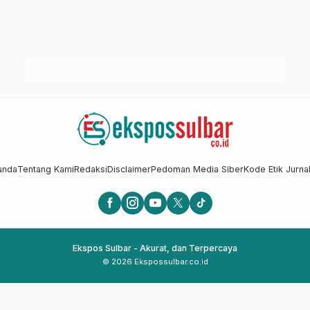
anda
Tentang Kami
Redaksi
Disclaimer
Pedoman Media Siber
Kode Etik Jurnal
Ekspos Sulbar - Akurat, dan Terpercaya
© 2026 Ekspossulbar.co.id