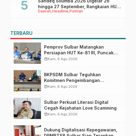
Sandeq Silumba 2026 Digelar 26
hingga 27 September, Rangkaian HUT
Daerah
Headline
Polman
Sulbar
TERBARU
Pemprov Sulbar Matangkan
Persiapan HUT Ke-81 RI, Puncak
Upacara di Lapangan Ahmad
calendar_month
Kam, 6 Agu 2026
Kirang
BKPSDM Sulbar Teguhkan
Komitmen Pengembangan
Kompetensi ASN melalui
calendar_month
Kam, 6 Agu 2026
Penandatanganan Perjanjian
Tugas Belajar 2026
Sulbar Perkuat Literasi Digital
Cegah Kejahatan Love Scamming
calendar_month
Kam, 6 Agu 2026
Dukung Digitalisasi Kepegawaian,
DPMPTSP Sulbar Siap Terapkan