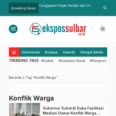
 Bantuan Internet,
Tunggakan Pajak Randis dan Plat
Ridwan Kamil
search
Breaking News
nfo: Ini Bentuk
DC Jadi Sorotan, Gubernur
Lengkap, Pem
 Gubernur dan Wagub
Sulbar: Harus Segera Dibayar!
Tempat Tuju
menu
light_mode
home
Advertorial
Budaya
Daerah
Dengar Berita
Eko
TRENDING TAGS
#Sulbar
#Sulawesi Barat
#Pemprov Sulba
Beranda
»
Tag "Konflik Warga"
Konflik Warga
Gubernur Suhardi Duka Fasilitasi
Mediasi Damai Konflik Warga