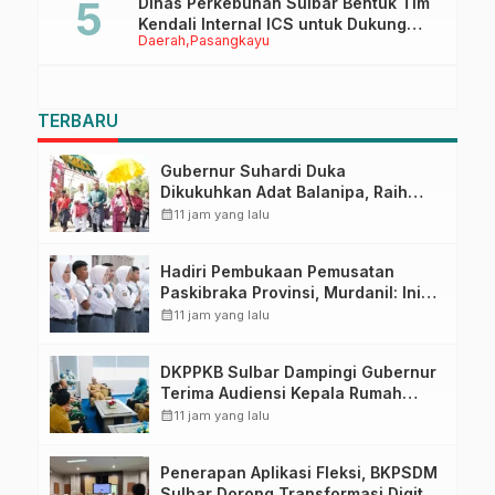
Dinas Perkebunan Sulbar Bentuk Tim
Kendali Internal ICS untuk Dukung
Daerah
Pasangkayu
Sertifikasi ISPO Pekebun di
Pasangkayu
TERBARU
Gubernur Suhardi Duka
Dikukuhkan Adat Balanipa, Raih
Gelar Sulo Tappidena
calendar_month
11 jam yang lalu
Hadiri Pembukaan Pemusatan
Paskibraka Provinsi, Murdanil: Ini
Membentuk Karakter Hingga
calendar_month
11 jam yang lalu
Kedisiplinannya
DKPPKB Sulbar Dampingi Gubernur
Terima Audiensi Kepala Rumah
Sakit TK. III Punggawa Malolo
calendar_month
11 jam yang lalu
Penerapan Aplikasi Fleksi, BKPSDM
Sulbar Dorong Transformasi Digital