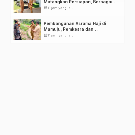
Matangkan Persiapan, Berbagai
Lomba Akan Dilaksanakan Pemprov
calendar_month
11 jam yang lalu
Sulbar
Pembangunan Asrama Haji di
Mamuju, Pemkesra dan
Kementerian Haji Sulbar Tinjau
calendar_month
11 jam yang lalu
Lokasi