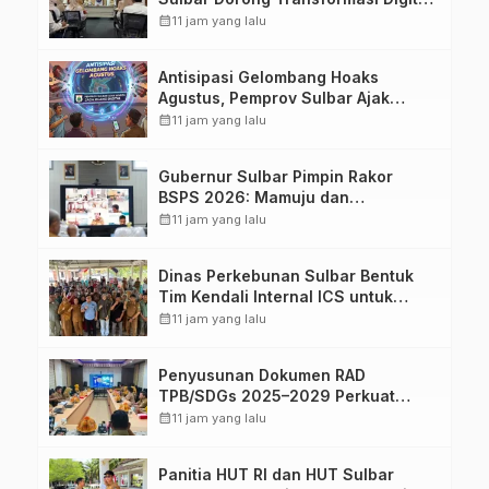
Sistem Kehadiran ASN
calendar_month
11 jam yang lalu
Antisipasi Gelombang Hoaks
Agustus, Pemprov Sulbar Ajak
Warga Jaga Ruang Digital
calendar_month
11 jam yang lalu
Gubernur Sulbar Pimpin Rakor
BSPS 2026: Mamuju dan
Pasangkayu Masih Nol Realisasi
calendar_month
11 jam yang lalu
dari Kuota 5.250 Unit
Dinas Perkebunan Sulbar Bentuk
Tim Kendali Internal ICS untuk
Dukung Sertifikasi ISPO Pekebun di
calendar_month
11 jam yang lalu
Pasangkayu
Penyusunan Dokumen RAD
TPB/SDGs 2025–2029 Perkuat
Arah Pembangunan Berkelanjutan
calendar_month
11 jam yang lalu
Sulawesi Barat
Panitia HUT RI dan HUT Sulbar