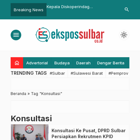
njut Arahan Gubernur,
Kepala Diskoperindag
Bupati Pasa
search
Breaking News
lbar Lakukan
Pasangkayu Berganti
Program YES 
an Anggaran Fokus
Musrenbang
arakat
menu
light_mode
home
Advertorial
Budaya
Daerah
Dengar Berita
Eko
TRENDING TAGS
#Sulbar
#Sulawesi Barat
#Pemprov Sulba
Beranda
»
Tag "Konsultasi"
Konsultasi
Konsultasi Ke Pusat, DPRD Sulbar
Persiapkan Rekrutmen KPID