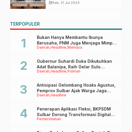
calendar_month
Rab, 31 Jul 2024
TERPOPULER
Bukan Hanya Membantu Ibunya
Berusaha, PNM Juga Menjaga Mimpi
Daerah
Headline
Mamasa
Anaknya Untuk Menggapai Cita-Cita
Gubernur Suhardi Duka Dikukuhkan
Adat Balanipa, Raih Gelar Sulo
Daerah
Headline
Polman
Tappidena
Antisipasi Gelombang Hoaks Agustus,
Pemprov Sulbar Ajak Warga Jaga
Daerah
Headline
Ruang Digital
Penerapan Aplikasi Fleksi, BKPSDM
Sulbar Dorong Transformasi Digital
Pemerintahan
Sistem Kehadiran ASN