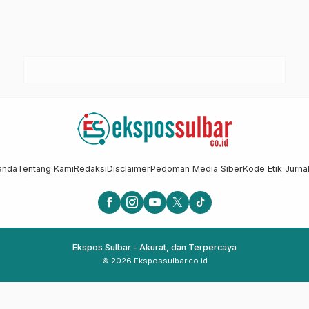
anda
Tentang Kami
Redaksi
Disclaimer
Pedoman Media Siber
Kode Etik Jurnal
Ekspos Sulbar - Akurat, dan Terpercaya
© 2026 Ekspossulbar.co.id