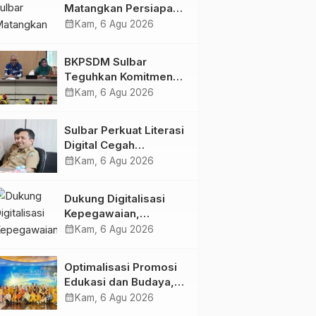
Matangkan Persiapan
HUT Ke-81 RI, Puncak
calendar_month
Kam, 6 Agu 2026
Upacara di Lapangan
Ahmad Kirang
BKPSDM Sulbar
Teguhkan Komitmen
Pengembangan
calendar_month
Kam, 6 Agu 2026
Kompetensi ASN
melalui
Sulbar Perkuat Literasi
Penandatanganan
Digital Cegah
Perjanjian Tugas
Kejahatan Love
calendar_month
Kam, 6 Agu 2026
Belajar 2026
Scamming
Dukung Digitalisasi
Kepegawaian,
DPMPTSP Sulbar Siap
calendar_month
Kam, 6 Agu 2026
Terapkan Aplikasi
FLEKSI ASN
Optimalisasi Promosi
Edukasi dan Budaya,
Anjungan Provinsi
calendar_month
Kam, 6 Agu 2026
Sulawesi Barat Perkuat