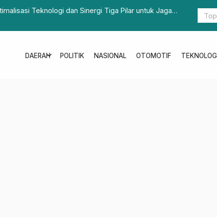
g Pejabat Asisten Baru.
Sejumlah 
expand_more
DAERAH
POLITIK
NASIONAL
OTOMOTIF
TEKNOLOG