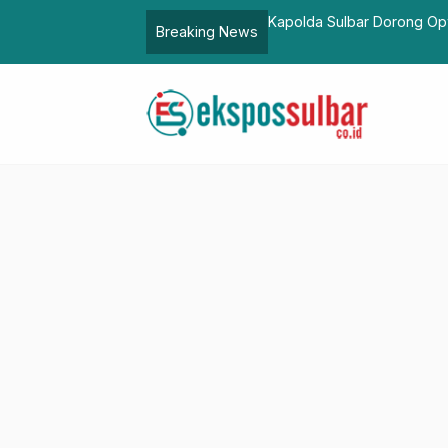
ogi dan Sinergi Tiga Pilar untuk Jaga
Sekkab Pasangkayu Briefin
Breaking News