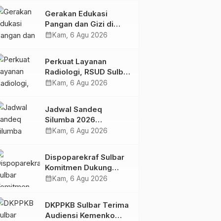
Kolaborasi Strategis
Gerakan Edukasi
Bersama Sky World
Pangan dan Gizi di
TMII
Mamasa: Tingkatkan
calendar_month
Kam, 6 Agu 2026
Pengetahuan dan
Keterampilan Keluarga
Perkuat Layanan
dalam Pemenuhan Gizi
Radiologi, RSUD Sulbar
Sambut Kembali dr. Iis
calendar_month
Kam, 6 Agu 2026
Imelda, Sp.Rad
Jadwal Sandeq
Silumba 2026
Disesuaikan,
calendar_month
Kam, 6 Agu 2026
Dispoparekraf Sulbar
Pastikan Persiapan
Dispoparekraf Sulbar
Tetap Dimatangkan
Komitmen Dukung
Penyusunan RAD
calendar_month
Kam, 6 Agu 2026
TPB/SDGs Sulawesi
Barat
DKPPKB Sulbar Terima
Audiensi Kemenko