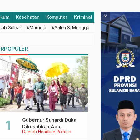
×
ukum
Kesehatan
Komputer
Kriminal
Lifestyle
Majen
ub Sulbar
#Mamuju
#Salim S. Mengga
#featured
#Polda S
ERPOPULER
Gubernur Suhardi Duka
Dikukuhkan Adat
Daerah
Headline
Polman
Balanipa, Raih Gelar Sulo
Tappidena