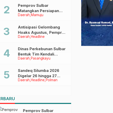
Pemprov Sulbar
Matangkan Persiapan
Daerah
Mamuju
HUT Ke-81 RI, Puncak
Upacara di Lapangan
Ahmad Kirang
Antisipasi Gelombang
Hoaks Agustus, Pemprov
Daerah
Headline
Sulbar Ajak Warga Jaga
Ruang Digital
Dinas Perkebunan Sulbar
Bentuk Tim Kendali
Daerah
Pasangkayu
Internal ICS untuk Dukung
Sertifikasi ISPO Pekebun
di Pasangkayu
Sandeq Silumba 2026
Digelar 26 hingga 27
Daerah
Headline
Polman
September, Rangkaian
HUT Sulbar
ERBARU
Pemprov Sulbar