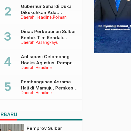
Menggapai Cita-Cita
Gubernur Suhardi Duka
Dikukuhkan Adat
Daerah
Headline
Polman
Balanipa, Raih Gelar Sulo
Tappidena
Dinas Perkebunan Sulbar
Bentuk Tim Kendali
Daerah
Pasangkayu
Internal ICS untuk Dukung
Sertifikasi ISPO Pekebun
di Pasangkayu
Antisipasi Gelombang
Hoaks Agustus, Pemprov
Daerah
Headline
Sulbar Ajak Warga Jaga
Ruang Digital
Pembangunan Asrama
Haji di Mamuju, Pemkesra
Daerah
Headline
dan Kementerian Haji
Sulbar Tinjau Lokasi
ERBARU
Pemprov Sulbar