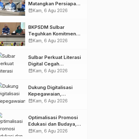
Matangkan Persiapan
HUT Ke-81 RI, Puncak
calendar_month
Kam, 6 Agu 2026
Upacara di Lapangan
Ahmad Kirang
BKPSDM Sulbar
Teguhkan Komitmen
Pengembangan
calendar_month
Kam, 6 Agu 2026
Kompetensi ASN
melalui
Sulbar Perkuat Literasi
Penandatanganan
Digital Cegah
Perjanjian Tugas
Kejahatan Love
calendar_month
Kam, 6 Agu 2026
Belajar 2026
Scamming
Dukung Digitalisasi
Kepegawaian,
DPMPTSP Sulbar Siap
calendar_month
Kam, 6 Agu 2026
Terapkan Aplikasi
FLEKSI ASN
Optimalisasi Promosi
Edukasi dan Budaya,
Anjungan Provinsi
calendar_month
Kam, 6 Agu 2026
Sulawesi Barat Perkuat