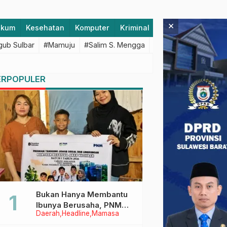
×
ukum
Kesehatan
Komputer
Kriminal
Lifestyle
Majen
ub Sulbar
#Mamuju
#Salim S. Mengga
#featured
#Polda S
ERPOPULER
Bukan Hanya Membantu
Ibunya Berusaha, PNM
Daerah
Headline
Mamasa
Juga Menjaga Mimpi
Anaknya Untuk