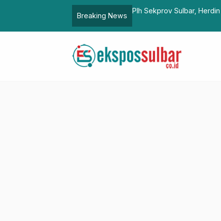
D
Plh Sekprov Sulbar, Herdin Ismail Optimis Dorong Akselera
Breaking News
Daerah Bersama Konten Kreator