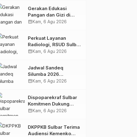
Kolaborasi Strategis
Gerakan Edukasi
Bersama Sky World
Pangan dan Gizi di
TMII
Mamasa: Tingkatkan
calendar_month
Kam, 6 Agu 2026
Pengetahuan dan
Keterampilan Keluarga
Perkuat Layanan
dalam Pemenuhan Gizi
Radiologi, RSUD Sulbar
Sambut Kembali dr. Iis
calendar_month
Kam, 6 Agu 2026
Imelda, Sp.Rad
Jadwal Sandeq
Silumba 2026
Disesuaikan,
calendar_month
Kam, 6 Agu 2026
Dispoparekraf Sulbar
Pastikan Persiapan
Dispoparekraf Sulbar
Tetap Dimatangkan
Komitmen Dukung
Penyusunan RAD
calendar_month
Kam, 6 Agu 2026
TPB/SDGs Sulawesi
Barat
DKPPKB Sulbar Terima
Audiensi Kemenko