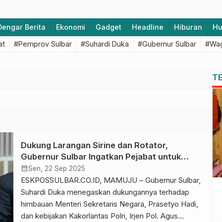
Dengar Berita
Ekonomi
Gadget
Headline
Hiburan
H
at
#Pemprov Sulbar
#Suhardi Duka
#Gubernur Sulbar
#Wag
T
Dukung Larangan Sirine dan Rotator,
Gubernur Sulbar Ingatkan Pejabat untuk
Hormati Pengguna Jalan Lain
calendar_month
Sen, 22 Sep 2025
ESKPOSSULBAR.CO.ID, MAMUJU – Gubernur Sulbar,
Suhardi Duka menegaskan dukungannya terhadap
himbauan Menteri Sekretaris Negara, Prasetyo Hadi,
dan kebijakan Kakorlantas Polri, Irjen Pol. Agus