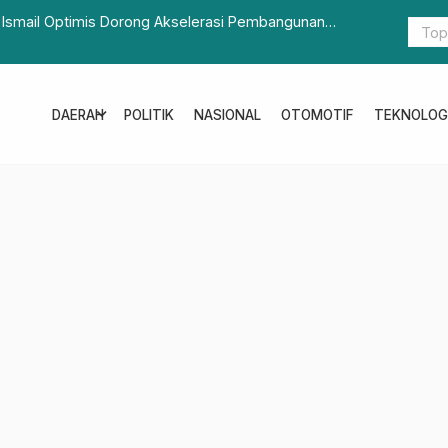
si Pembangunan
Pemda Provinsi Jawa Barat Terbaik Pemban
expand_more
DAERAH
POLITIK
NASIONAL
OTOMOTIF
TEKNOLOG