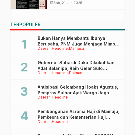
Jutaan Rupiah, Ayo Buruan
calendar_month
Sab, 21 Jun 2025
Daftar!
TERPOPULER
Bukan Hanya Membantu Ibunya
Berusaha, PNM Juga Menjaga Mimpi
Daerah
Headline
Mamasa
Anaknya Untuk Menggapai Cita-Cita
Gubernur Suhardi Duka Dikukuhkan
Adat Balanipa, Raih Gelar Sulo
Daerah
Headline
Polman
Tappidena
Antisipasi Gelombang Hoaks Agustus,
Pemprov Sulbar Ajak Warga Jaga
Daerah
Headline
Ruang Digital
Pembangunan Asrama Haji di Mamuju,
Pemkesra dan Kementerian Haji
Daerah
Headline
Sulbar Tinjau Lokasi