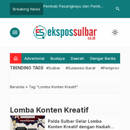
t Maksimalkan
Pemkab Pasangkayu dan Pemkab
Ada Warga Is
search
Breaking News
an “Big Data” Aset
se-Sulbar Rakor Dengan KPK RI.
Bhabinkamtib
menu
light_mode
home
Advertorial
Budaya
Daerah
Dengar Berita
Eko
TRENDING TAGS
#Sulbar
#Sulawesi Barat
#Pemprov Sulba
Beranda
»
Tag "Lomba Konten Kreatif"
Lomba Konten Kreatif
Polda Sulbar Gelar Lomba
Konten Kreatif dengan Hadiah