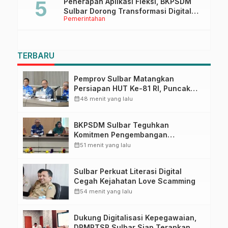
Penerapan Aplikasi Fleksi, BKPSDM
Sulbar Dorong Transformasi Digital
Pemerintahan
Sistem Kehadiran ASN
TERBARU
Pemprov Sulbar Matangkan
Persiapan HUT Ke-81 RI, Puncak
Upacara di Lapangan Ahmad
calendar_month
48 menit yang lalu
Kirang
BKPSDM Sulbar Teguhkan
Komitmen Pengembangan
Kompetensi ASN melalui
calendar_month
51 menit yang lalu
Penandatanganan Perjanjian
Tugas Belajar 2026
Sulbar Perkuat Literasi Digital
Cegah Kejahatan Love Scamming
calendar_month
54 menit yang lalu
Dukung Digitalisasi Kepegawaian,
DPMPTSP Sulbar Siap Terapkan