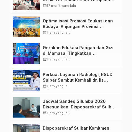
Aplikasi FLEKSI ASN
calendar_month
57 menit yang lalu
Optimalisasi Promosi Edukasi dan
Budaya, Anjungan Provinsi
Sulawesi Barat Perkuat Kolaborasi
calendar_month
1 jam yang lalu
Strategis Bersama Sky World TMII
Gerakan Edukasi Pangan dan Gizi
di Mamasa: Tingkatkan
Pengetahuan dan Keterampilan
calendar_month
1 jam yang lalu
Keluarga dalam Pemenuhan Gizi
Perkuat Layanan Radiologi, RSUD
Sulbar Sambut Kembali dr. Iis
Imelda, Sp.Rad
calendar_month
1 jam yang lalu
Jadwal Sandeq Silumba 2026
Disesuaikan, Dispoparekraf Sulbar
Pastikan Persiapan Tetap
calendar_month
1 jam yang lalu
Dimatangkan
Dispoparekraf Sulbar Komitmen