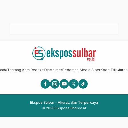
anda
Tentang Kami
Redaksi
Disclaimer
Pedoman Media Siber
Kode Etik Jurnal
Ekspos Sulbar - Akurat, dan Terpercaya
© 2026 Ekspossulbar.co.id