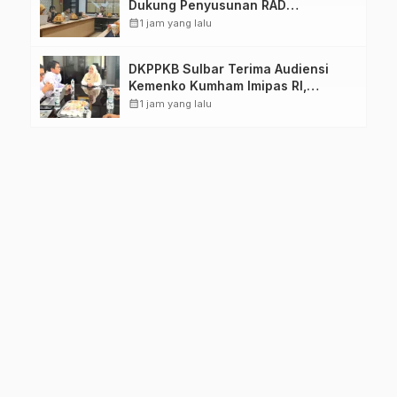
Dukung Penyusunan RAD
TPB/SDGs Sulawesi Barat
calendar_month
1 jam yang lalu
DKPPKB Sulbar Terima Audiensi
Kemenko Kumham Imipas RI,
Perkuat Pelayanan Kesehatan bagi
calendar_month
1 jam yang lalu
Kelompok Rentan