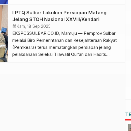
sekaligus memastikan aspek pengelolaan arsip dan
dokumentasi kegiatan LPTQ berjalan tertib dan sesuai
LPTQ Sulbar Lakukan Persiapan Matang
ketentuan, sebagai bagian dari dukungan Biro
Jelang STQH Nasional XXVIII/Kendari
Pemkesra terhadap peningkatan tata kelola program
calendar_month
Kam, 18 Sep 2025
keagamaan, Senin (1/12/25). Dalam rapat tersebut,
EKSPOSSULBAR.CO.ID, Mamuju — Pemprov Sulbar
Misrawati memberikan masukan […]
melalui Biro Pemerintahan dan Kesejahteraan Rakyat
(Pemkesra) terus mematangkan persiapan jelang
pelaksanaan Seleksi Tilawatil Qur’an dan Hadits
(STQH) Nasional XXVIII tahun 2025 yang akan digelar
di Kendari, Sulawesi Tenggara, pada 9–19 Oktober
2025 mendatang. Sebanyak 31 orang akan
diberangkatkan sebagai perwakilan Sulbar, terdiri atas
20 khafilah yang akan berlaga di […]
T