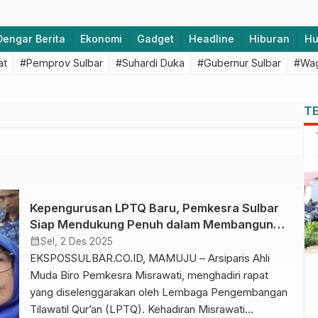
Dengar Berita
Ekonomi
Gadget
Headline
Hiburan
H
at
#Pemprov Sulbar
#Suhardi Duka
#Gubernur Sulbar
#Wag
T
Kepengurusan LPTQ Baru, Pemkesra Sulbar
Siap Mendukung Penuh dalam Membangun
Daerah
calendar_month
Sel, 2 Des 2025
EKSPOSSULBAR.CO.ID, MAMUJU – Arsiparis Ahli
Muda Biro Pemkesra Misrawati, menghadiri rapat
yang diselenggarakan oleh Lembaga Pengembangan
Tilawatil Qur’an (LPTQ). Kehadiran Misrawati