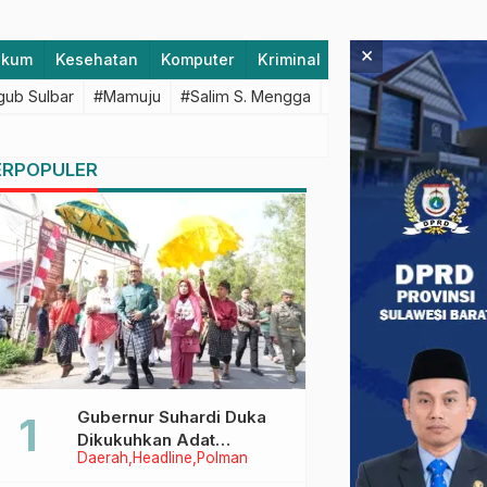
×
ukum
Kesehatan
Komputer
Kriminal
Lifestyle
Majen
ub Sulbar
#Mamuju
#Salim S. Mengga
#featured
#Polda S
ERPOPULER
Gubernur Suhardi Duka
Dikukuhkan Adat
Daerah
Headline
Polman
Balanipa, Raih Gelar Sulo
Tappidena