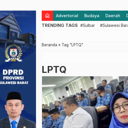
home
Advertorial
Budaya
Daerah
TRENDING TAGS
#Sulbar
#Sulawesi Bar
Beranda
»
Tag "LPTQ"
LPTQ