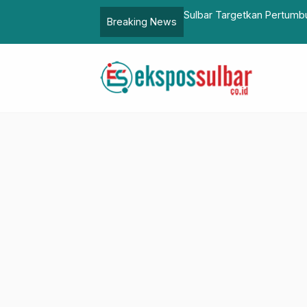
Sulbar Targetkan Pertumbuhan Ekonomi 8 Persen di 2029, F
Breaking News
Unggulan dan UMKM