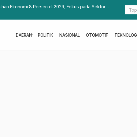
okus pada Sektor
Buka GSI Tingkat Kabupaten, Ini Harapan Bup
expand_more
DAERAH
POLITIK
NASIONAL
OTOMOTIF
TEKNOLOG