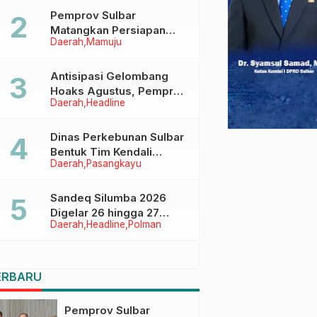
Pemprov Sulbar
Matangkan Persiapan
Daerah
Mamuju
HUT Ke-81 RI, Puncak
Upacara di Lapangan
Ahmad Kirang
Antisipasi Gelombang
Hoaks Agustus, Pemprov
Daerah
Headline
Sulbar Ajak Warga Jaga
Ruang Digital
Dinas Perkebunan Sulbar
Bentuk Tim Kendali
Daerah
Pasangkayu
Internal ICS untuk Dukung
Sertifikasi ISPO Pekebun
di Pasangkayu
Sandeq Silumba 2026
Digelar 26 hingga 27
Daerah
Headline
Polman
September, Rangkaian
HUT Sulbar
ERBARU
Pemprov Sulbar