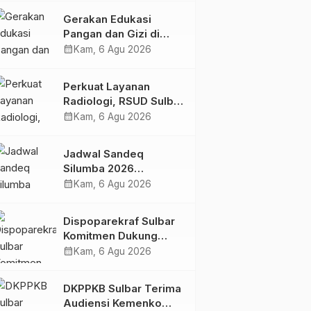
Kolaborasi Strategis
Gerakan Edukasi
Bersama Sky World
Pangan dan Gizi di
TMII
Mamasa: Tingkatkan
calendar_month
Kam, 6 Agu 2026
Pengetahuan dan
Keterampilan Keluarga
Perkuat Layanan
dalam Pemenuhan Gizi
Radiologi, RSUD Sulbar
Sambut Kembali dr. Iis
calendar_month
Kam, 6 Agu 2026
Imelda, Sp.Rad
Jadwal Sandeq
Silumba 2026
Disesuaikan,
calendar_month
Kam, 6 Agu 2026
Dispoparekraf Sulbar
Pastikan Persiapan
Dispoparekraf Sulbar
Tetap Dimatangkan
Komitmen Dukung
Penyusunan RAD
calendar_month
Kam, 6 Agu 2026
TPB/SDGs Sulawesi
Barat
DKPPKB Sulbar Terima
Audiensi Kemenko