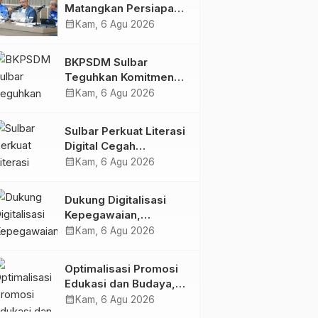
Matangkan Persiapan
HUT Ke-81 RI, Puncak
calendar_month
Kam, 6 Agu 2026
Upacara di Lapangan
Ahmad Kirang
BKPSDM Sulbar
Teguhkan Komitmen
Pengembangan
calendar_month
Kam, 6 Agu 2026
Kompetensi ASN
melalui
Sulbar Perkuat Literasi
Penandatanganan
Digital Cegah
Perjanjian Tugas
Kejahatan Love
calendar_month
Kam, 6 Agu 2026
Belajar 2026
Scamming
Dukung Digitalisasi
Kepegawaian,
DPMPTSP Sulbar Siap
calendar_month
Kam, 6 Agu 2026
Terapkan Aplikasi
FLEKSI ASN
Optimalisasi Promosi
Edukasi dan Budaya,
Anjungan Provinsi
calendar_month
Kam, 6 Agu 2026
Sulawesi Barat Perkuat