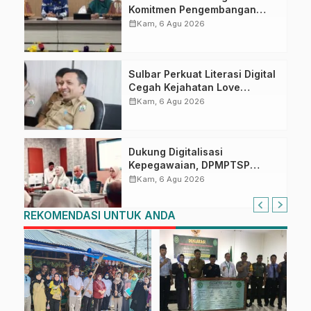
Komitmen Pengembangan
Kompetensi ASN melalui
calendar_month
Kam, 6 Agu 2026
Penandatanganan Perjanjian
Tugas Belajar 2026
Sulbar Perkuat Literasi Digital
Cegah Kejahatan Love
Scamming
calendar_month
Kam, 6 Agu 2026
Dukung Digitalisasi
Kepegawaian, DPMPTSP
Sulbar Siap Terapkan Aplikasi
calendar_month
Kam, 6 Agu 2026
FLEKSI ASN
REKOMENDASI UNTUK ANDA