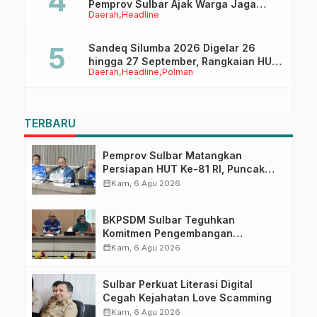
Pemprov Sulbar Ajak Warga Jaga
Daerah
Headline
Ruang Digital
Sandeq Silumba 2026 Digelar 26
hingga 27 September, Rangkaian HUT
Daerah
Headline
Polman
Sulbar
TERBARU
Pemprov Sulbar Matangkan
Persiapan HUT Ke-81 RI, Puncak
Upacara di Lapangan Ahmad
calendar_month
Kam, 6 Agu 2026
Kirang
BKPSDM Sulbar Teguhkan
Komitmen Pengembangan
Kompetensi ASN melalui
calendar_month
Kam, 6 Agu 2026
Penandatanganan Perjanjian
Tugas Belajar 2026
Sulbar Perkuat Literasi Digital
Cegah Kejahatan Love Scamming
calendar_month
Kam, 6 Agu 2026