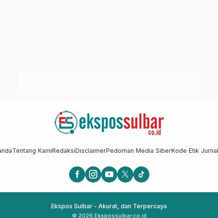
anda
Tentang Kami
Redaksi
Disclaimer
Pedoman Media Siber
Kode Etik Jurnal
Ekspos Sulbar - Akurat, dan Terpercaya
© 2026 Ekspossulbar.co.id