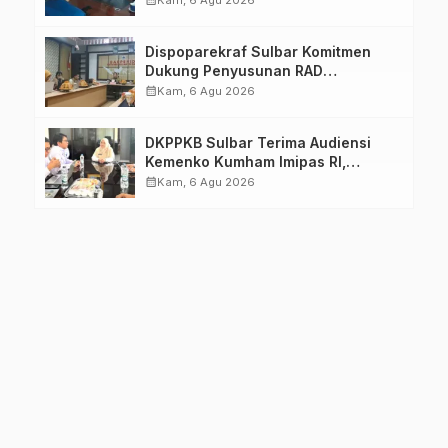
Kam, 6 Agu 2026
Dimatangkan
Dispoparekraf Sulbar Komitmen
Dukung Penyusunan RAD
TPB/SDGs Sulawesi Barat
calendar_month
Kam, 6 Agu 2026
DKPPKB Sulbar Terima Audiensi
Kemenko Kumham Imipas RI,
Perkuat Pelayanan Kesehatan bagi
calendar_month
Kam, 6 Agu 2026
Kelompok Rentan