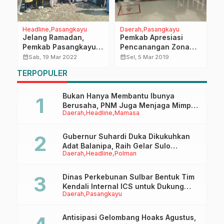
Headline
Pasangkayu
Daerah
Pasangkayu
H
Jelang Ramadan,
Pemkab Apresiasi
D
Pemkab Pasangkayu
Pencanangan Zona
P
ah
Sidak Harga Sembako
Integritas di PN
P
calendar_month
calendar_month
calendar_month
Sab, 19 Mar 2022
Sel, 5 Mar 2019
Pasangkayu
k
TERPOPULER
D
Bukan Hanya Membantu Ibunya
Berusaha, PNM Juga Menjaga Mimpi
Daerah
Headline
Mamasa
Anaknya Untuk Menggapai Cita-Cita
Gubernur Suhardi Duka Dikukuhkan
Adat Balanipa, Raih Gelar Sulo
Daerah
Headline
Polman
Tappidena
Dinas Perkebunan Sulbar Bentuk Tim
Kendali Internal ICS untuk Dukung
Daerah
Pasangkayu
Sertifikasi ISPO Pekebun di
Pasangkayu
Antisipasi Gelombang Hoaks Agustus,