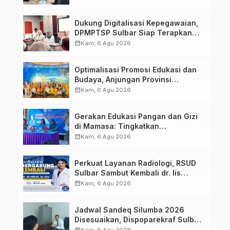
Dukung Digitalisasi Kepegawaian,
DPMPTSP Sulbar Siap Terapkan
Aplikasi FLEKSI ASN
calendar_month
Kam, 6 Agu 2026
Optimalisasi Promosi Edukasi dan
Budaya, Anjungan Provinsi
Sulawesi Barat Perkuat Kolaborasi
calendar_month
Kam, 6 Agu 2026
Strategis Bersama Sky World TMII
Gerakan Edukasi Pangan dan Gizi
di Mamasa: Tingkatkan
Pengetahuan dan Keterampilan
calendar_month
Kam, 6 Agu 2026
Keluarga dalam Pemenuhan Gizi
Perkuat Layanan Radiologi, RSUD
Sulbar Sambut Kembali dr. Iis
Imelda, Sp.Rad
calendar_month
Kam, 6 Agu 2026
Jadwal Sandeq Silumba 2026
Disesuaikan, Dispoparekraf Sulbar
Pastikan Persiapan Tetap
calendar_month