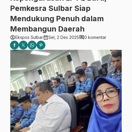
Pemkesra Sulbar Siap
Mendukung Penuh dalam
Membangun Daerah
account_circle
calendar_month
comment
Ekspos Sulbar
Sel, 2 Des 2025
0 komentar