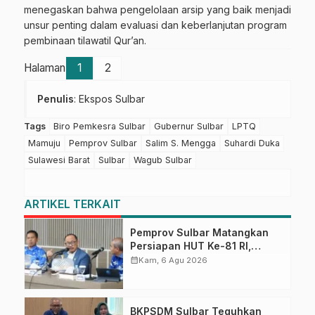
menegaskan bahwa pengelolaan arsip yang baik menjadi
unsur penting dalam evaluasi dan keberlanjutan program
pembinaan tilawatil Qur’an.
Halaman
1
2
Penulis
: Ekspos Sulbar
Tags
Biro Pemkesra Sulbar
Gubernur Sulbar
LPTQ
Mamuju
Pemprov Sulbar
Salim S. Mengga
Suhardi Duka
Sulawesi Barat
Sulbar
Wagub Sulbar
ARTIKEL TERKAIT
Pemprov Sulbar Matangkan
Persiapan HUT Ke-81 RI,
Puncak Upacara di Lapangan
calendar_month
Kam, 6 Agu 2026
Ahmad Kirang
BKPSDM Sulbar Teguhkan