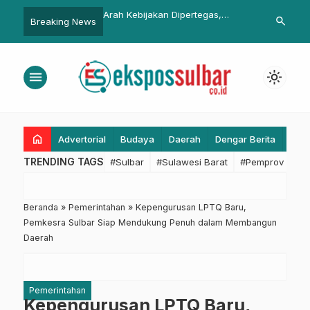
bijakan Dipertegas,
Exit Meeting BPK RI, PUPRD
Askary Nak
search
Breaking News
 Sulbar Terlibat dalam
Sulbar Segera Tindaklanjuti
Mamuju Te
si Pergub Mutu Komoditi
Temuan 2025
2027
menu
light_mode
home
Advertorial
Budaya
Daerah
Dengar Berita
Eko
TRENDING TAGS
#Sulbar
#Sulawesi Barat
#Pemprov Sulba
Beranda
»
Pemerintahan
»
Kepengurusan LPTQ Baru,
Pemkesra Sulbar Siap Mendukung Penuh dalam Membangun
Daerah
Pemerintahan
Kepengurusan LPTQ Baru,