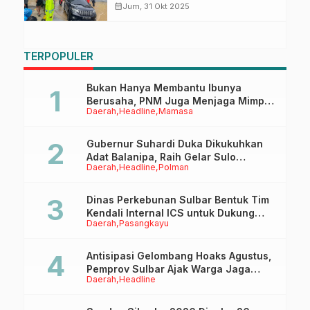
Cepat Atasi Kemacetan di SPBU
calendar_month
Jum, 31 Okt 2025
Kali Mamuju
TERPOPULER
Bukan Hanya Membantu Ibunya
Berusaha, PNM Juga Menjaga Mimpi
Daerah
Headline
Mamasa
Anaknya Untuk Menggapai Cita-Cita
Gubernur Suhardi Duka Dikukuhkan
Adat Balanipa, Raih Gelar Sulo
Daerah
Headline
Polman
Tappidena
Dinas Perkebunan Sulbar Bentuk Tim
Kendali Internal ICS untuk Dukung
Daerah
Pasangkayu
Sertifikasi ISPO Pekebun di
Pasangkayu
Antisipasi Gelombang Hoaks Agustus,
Pemprov Sulbar Ajak Warga Jaga
Daerah
Headline
Ruang Digital