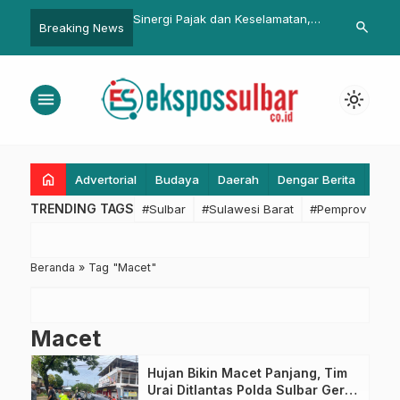
Suhardi Duka Soroti
Sinergi Pajak dan Keselamatan,
Meriahkan H
search
Breaking News
 Angka Putus Sekolah,
UPTD Pajak Polman Bapenda
79, Polda Su
iapkan Program
Sulbar Siap Dukung Operasi
Domino
an
Marano 2026
menu
light_mode
home
Advertorial
Budaya
Daerah
Dengar Berita
Eko
TRENDING TAGS
#Sulbar
#Sulawesi Barat
#Pemprov Sulba
Beranda
»
Tag "Macet"
Macet
Hujan Bikin Macet Panjang, Tim
Urai Ditlantas Polda Sulbar Gerak