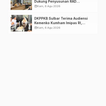
Dukung Penyusunan RAD
TPB/SDGs Sulawesi Barat
calendar_month
Kam, 6 Agu 2026
DKPPKB Sulbar Terima Audiensi
Kemenko Kumham Imipas RI,
Perkuat Pelayanan Kesehatan bagi
calendar_month
Kam, 6 Agu 2026
Kelompok Rentan