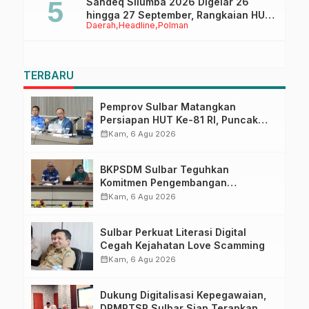
Sandeq Silumba 2026 Digelar 26
hingga 27 September, Rangkaian HUT
Daerah
Headline
Polman
Sulbar
TERBARU
Pemprov Sulbar Matangkan
Persiapan HUT Ke-81 RI, Puncak
Upacara di Lapangan Ahmad
calendar_month
Kam, 6 Agu 2026
Kirang
BKPSDM Sulbar Teguhkan
Komitmen Pengembangan
Kompetensi ASN melalui
calendar_month
Kam, 6 Agu 2026
Penandatanganan Perjanjian
Tugas Belajar 2026
Sulbar Perkuat Literasi Digital
Cegah Kejahatan Love Scamming
calendar_month
Kam, 6 Agu 2026
Dukung Digitalisasi Kepegawaian,
DPMPTSP Sulbar Siap Terapkan