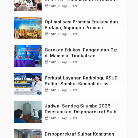
Aplikasi FLEKSI ASN
calendar_month
Kam, 6 Agu 2026
Optimalisasi Promosi Edukasi dan
Budaya, Anjungan Provinsi
Sulawesi Barat Perkuat Kolaborasi
calendar_month
Kam, 6 Agu 2026
Strategis Bersama Sky World TMII
Gerakan Edukasi Pangan dan Gizi
di Mamasa: Tingkatkan
Pengetahuan dan Keterampilan
calendar_month
Kam, 6 Agu 2026
Keluarga dalam Pemenuhan Gizi
Perkuat Layanan Radiologi, RSUD
Sulbar Sambut Kembali dr. Iis
Imelda, Sp.Rad
calendar_month
Kam, 6 Agu 2026
Jadwal Sandeq Silumba 2026
Disesuaikan, Dispoparekraf Sulbar
Pastikan Persiapan Tetap
calendar_month
Kam, 6 Agu 2026
Dimatangkan
Dispoparekraf Sulbar Komitmen