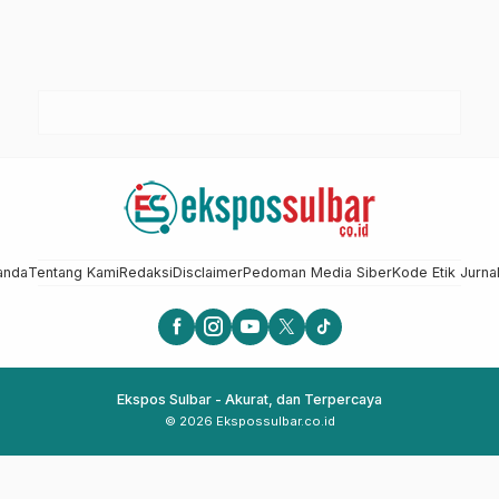
anda
Tentang Kami
Redaksi
Disclaimer
Pedoman Media Siber
Kode Etik Jurnal
Ekspos Sulbar - Akurat, dan Terpercaya
© 2026 Ekspossulbar.co.id