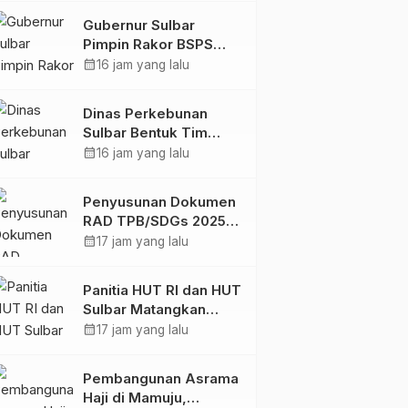
Digital
Gubernur Sulbar
Pimpin Rakor BSPS
2026: Mamuju dan
calendar_month
16 jam yang lalu
Pasangkayu Masih Nol
Realisasi dari Kuota
Dinas Perkebunan
5.250 Unit
Sulbar Bentuk Tim
Kendali Internal ICS
calendar_month
16 jam yang lalu
untuk Dukung
Sertifikasi ISPO
Penyusunan Dokumen
Pekebun di
RAD TPB/SDGs 2025–
Pasangkayu
2029 Perkuat Arah
calendar_month
17 jam yang lalu
Pembangunan
Berkelanjutan Sulawesi
Panitia HUT RI dan HUT
Barat
Sulbar Matangkan
Persiapan, Berbagai
calendar_month
17 jam yang lalu
Lomba Akan
Dilaksanakan Pemprov
Pembangunan Asrama
Sulbar
Haji di Mamuju,