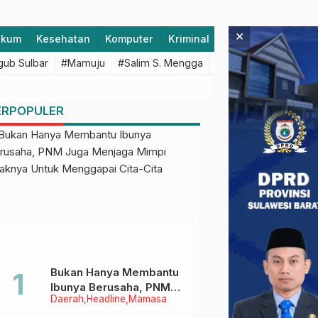
×
ukum
Kesehatan
Komputer
Kriminal
Lifestyle
Majen
ub Sulbar
#Mamuju
#Salim S. Mengga
#featured
#Polda S
ERPOPULER
Bukan Hanya Membantu
Ibunya Berusaha, PNM
Daerah
Headline
Mamasa
Juga Menjaga Mimpi
Anaknya Untuk