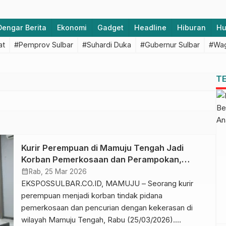
Dengar Berita
Ekonomi
Gadget
Headline
Hiburan
H
at
#Pemprov Sulbar
#Suhardi Duka
#Gubernur Sulbar
#Wag
T
Kurir Perempuan di Mamuju Tengah Jadi
Korban Pemerkosaan dan Perampokan,
Pelaku Ditangkap Polisi
calendar_month
Rab, 25 Mar 2026
EKSPOSSULBAR.CO.ID, MAMUJU – Seorang kurir
perempuan menjadi korban tindak pidana
pemerkosaan dan pencurian dengan kekerasan di
wilayah Mamuju Tengah, Rabu (25/03/2026).