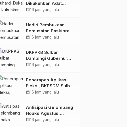
Dikukuhkan Adat
Balanipa, Raih Gelar
calendar_month
16 jam yang lalu
Sulo Tappidena
Hadiri Pembukaan
Pemusatan Paskibraka
Provinsi, Murdanil: Ini
calendar_month
16 jam yang lalu
Membentuk Karakter
Hingga Kedisiplinannya
DKPPKB Sulbar
Dampingi Gubernur
Terima Audiensi
calendar_month
16 jam yang lalu
Kepala Rumah Sakit
TK. III Punggawa
Penerapan Aplikasi
Malolo
Fleksi, BKPSDM Sulbar
Dorong Transformasi
calendar_month
16 jam yang lalu
Digital Sistem
Kehadiran ASN
Antisipasi Gelombang
Hoaks Agustus,
Pemprov Sulbar Ajak
calendar_month
16 jam yang lalu
Warga Jaga Ruang