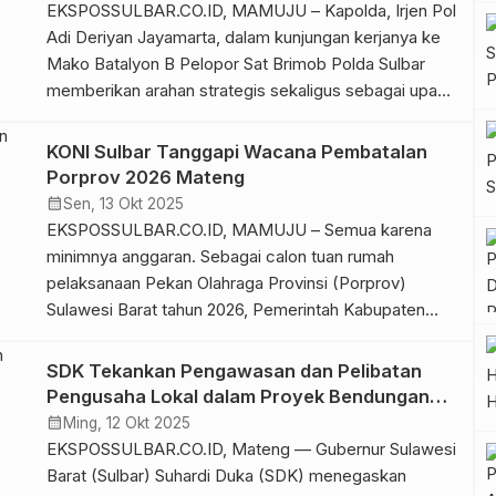
Kegiatan ini berlangsung di Kabupaten Mamuju
EKSPOSSULBAR.CO.ID, MAMUJU – Kapolda, Irjen Pol
Tengah pada 3–5 November […]
Adi Deriyan Jayamarta, dalam kunjungan kerjanya ke
Mako Batalyon B Pelopor Sat Brimob Polda Sulbar
memberikan arahan strategis sekaligus sebagai upaya
untuk mempererat ikatan silaturahmi dengan seluruh
jajarannya dalam menajaga stabilitas kamtibmas,
KONI Sulbar Tanggapi Wacana Pembatalan
Selasa (14/10/25) Dalam arahannya, Kapolda Sulbar
Porprov 2026 Mateng
menyampaikan kekagumannya terhadap integritas,
calendar_month
Sen, 13 Okt 2025
semangat juang dan loyalitas anggota Brimob.
EKSPOSSULBAR.CO.ID, MAMUJU – Semua karena
“Batalyon […]
minimnya anggaran. Sebagai calon tuan rumah
pelaksanaan Pekan Olahraga Provinsi (Porprov)
Sulawesi Barat tahun 2026, Pemerintah Kabupaten
Mamuju Tengah telah menyatakan ketidaksiapannya
untuk gelaran empat tahunan itu. Arsal Aras, Bupati
SDK Tekankan Pengawasan dan Pelibatan
Mamuju Tengah bahkan telah memberi penegasan
Pengusaha Lokal dalam Proyek Bendungan
seputar ketidakmampuannta untuk melaksanan
Budong-budong
calendar_month
Ming, 12 Okt 2025
Porprov tahun depan. Kata dia, besarnya pemotongan
EKSPOSSULBAR.CO.ID, Mateng — Gubernur Sulawesi
anggaran oleh pemerintah […]
Barat (Sulbar) Suhardi Duka (SDK) menegaskan