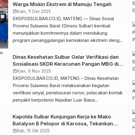
peredaran rokok ilegal di enam kabupaten. Kepala
Warga Miskin Ekstrem di Mamuju Tengah
Bidang Penegakan Perundang Undangan Daerah,
calendar_month
Kam, 11 Des 2025
Dermawan mengemukakan, sosialisasi ini dilakukan
EKSPOSSULBAR.CO.ID, MATENG — Dinas Sosial
dengan bekerjasama Satpol […]
Provinsi Sulawesi Barat (Dinsos Sulbar) kembali
menunjukkan komitmennya dalam mendukung
program penanggulangan kemiskinan ekstrem dengan
menyalurkan bantuan beras kepada warga kurang
mampu di Kabupaten Mamuju Tengah pada Selasa, 9
Dinas Kesehatan Sulbar Gelar Verifikasi dan
Desember 2025. Penyaluran bantuan tersebut
Sosialisasi SKDR Keracunan Pangan MBG di
dilakukan langsung oleh Kepala Bidang Perlindungan
Mamuju Tengah
calendar_month
Kam, 6 Nov 2025
dan Jaminan Sosial (Linjamsos) Dinsos Sulbar, Surdin,
EKSPOSULBAR.CO.ID, MATENG – Dinas Kesehatan
yang hadir mewakili […]
Provinsi Sulawesi Barat melaksanakan kegiatan
verifikasi sinyal, penelusuran rumor, pelacakan kontak
penyakit berpotensi Kejadian Luar Biasa
(KLB)/wabah, yang dirangkaikan dengan sosialisasi
pencatatan dan pelaporan keracunan pangan pada
Kapolda Sulbar Kunjungan Kerja ke Mako
program Makanan Bergizi Gratis (MBG) pada aplikasi
Batalyon B Pelopor di Karossa, Tekankan
Sistem Kewaspadaan Dini dan Respon (SKDR).
Soliditas dan Kehormatan
calendar_month
Rab, 15 Okt 2025