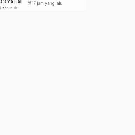
Pemkesra dan
calendar_month
17 jam yang lalu
Kementerian Haji
Sulbar Tinjau Lokasi