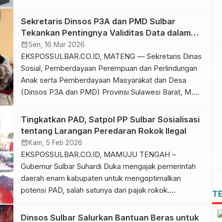
Berdasarkan rilis resmi Polres Mamuju Tengah,
peristiwa bermula saat pelaku memesan jasa antar
Sekretaris Dinsos P3A dan PMD Sulbar
kepada korban dengan dalih menjemput ibunya dari
Tekankan Pentingnya Validitas Data dalam
Desa Tapilina menuju Desa Tumbu. Namun, setibanya
Penanganan ATS di Daerah
calendar_month
Sen, 16 Mar 2026
di lokasi kejadian, pelaku justru mengancam korban
EKSPOSSULBAR.CO.ID, MATENG — Sekretaris Dinas
[…]
Sosial, Pemberdayaan Perempuan dan Perlindungan
Anak serta Pemberdayaan Masyarakat dan Desa
(Dinsos P3A dan PMD) Provinsi Sulawesi Barat, M.
Aditya Arie Yustira, menghadiri sekaligus membuka
kegiatan Pelatihan Rekonfirmasi Data Anak Tidak
Tingkatkan PAD, Satpol PP Sulbar Sosialisasi
Sekolah (ATS) di Kabupaten Mamuju Tengah.
tentang Larangan Peredaran Rokok Ilegal
Kegiatan yang dilaksanakan oleh Dinas Pendidikan dan
calendar_month
Kam, 5 Feb 2026
Kebudayaan Provinsi Sulawesi Barat tersebut
EKSPOSSULBAR.CO.ID, MAMUJU TENGAH –
berlangsung […]
Gubernur Sulbar Suhardi Duka mengajak pemerintah
daerah enam kabupaten untuk mengoptimalkan
potensi PAD, salah satunya dari pajak rokok.
T
Menindaklanjuti hal itu, Satpol PP dan Damkar Provinsi
Sulbar konsisten melakukan sosialisasi larangan
Dinsos Sulbar Salurkan Bantuan Beras untuk