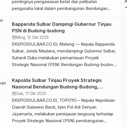
pentingnya pengawasan ketat dan pelibatan
pengusaha lokal dalam pembangunan Bendungan
Budong-budong di Desa Salule’bo, Kecamatan
Topoyo, Kabupaten Mamuju Tengah (Mateng). Hal itu
Bapperida Sulbar Dampingi Gubernur Tinjau
disampaikan SDK saat meninjau langsung Proyek
PSN di Budong-budong
Strategis Nasional (PSN) senilai Rp1,029 triliun
calendar_month
Ming, 12 Okt 2025
tersebut, Sabtu (11/10/2025). Dalam kunjungan itu, SDK
EKSPOSSULBAR.CO.ID, Mateng — Kepala Bapperida
didampingi Kapolda Sulbar […]
Sulbar, Junda Maulana, mendampingi Gubernur Sulbar,
Suhardi Duka melakukan pemantauan Proyek
Strategis Nasional (PSN) Bendungan Budong-budong
di Kabupaten Mamuju Tengah (Mateng), Sabtu
(11/10/2025). Pembangunan bendungan di Desa
Kapolda Sulbar Tinjau Proyek Strategis
Salulebbo, Kecamatan Topoyo itu merupakan satu-
Nasional Bendungan Budong-Budong,
satunya PSN yang berada di Sulbar. Progres
Pastikan Keamanan dan Dukungan Penuh
calendar_month
Sab, 11 Okt 2025
pembangunannya kini diklaim mencapai sekitar 62
EKSPOSSULBAR.CO.ID, TOPOYO – Kepala Kepolisian
persen. Hal ini sejalan dengan […]
Daerah Sulawesi Barat, Irjen Pol Adi Deriyan
Jayamarta, melakukan peninjauan langsung terhadap
Proyek Strategis Nasional (PSN) pembangunan