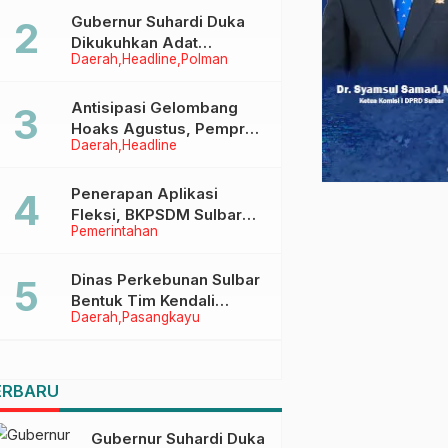
Menggapai Cita-Cita
Gubernur Suhardi Duka
Dikukuhkan Adat
Daerah
Headline
Polman
Balanipa, Raih Gelar Sulo
Tappidena
Antisipasi Gelombang
Hoaks Agustus, Pemprov
Daerah
Headline
Sulbar Ajak Warga Jaga
Ruang Digital
Penerapan Aplikasi
Fleksi, BKPSDM Sulbar
Pemerintahan
Dorong Transformasi
Digital Sistem Kehadiran
ASN
Dinas Perkebunan Sulbar
Bentuk Tim Kendali
Daerah
Pasangkayu
Internal ICS untuk Dukung
Sertifikasi ISPO Pekebun
di Pasangkayu
ERBARU
Gubernur Suhardi Duka