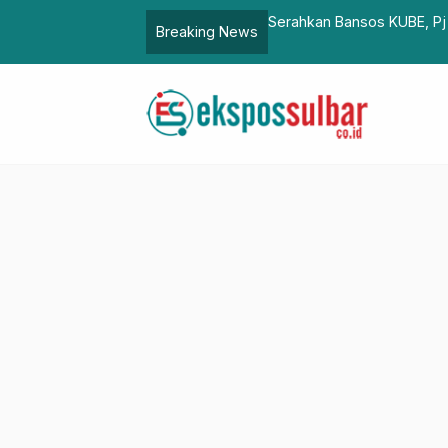
ar Ingin Penerima Bantuan Berlomba
Wali Kota Makassar Sebut A
Breaking News
dan Sopan Santun