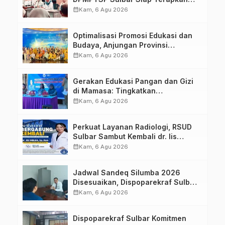
Aplikasi FLEKSI ASN
calendar_month
Kam, 6 Agu 2026
Optimalisasi Promosi Edukasi dan
Budaya, Anjungan Provinsi
Sulawesi Barat Perkuat Kolaborasi
calendar_month
Kam, 6 Agu 2026
Strategis Bersama Sky World TMII
Gerakan Edukasi Pangan dan Gizi
di Mamasa: Tingkatkan
Pengetahuan dan Keterampilan
calendar_month
Kam, 6 Agu 2026
Keluarga dalam Pemenuhan Gizi
Perkuat Layanan Radiologi, RSUD
Sulbar Sambut Kembali dr. Iis
Imelda, Sp.Rad
calendar_month
Kam, 6 Agu 2026
Jadwal Sandeq Silumba 2026
Disesuaikan, Dispoparekraf Sulbar
Pastikan Persiapan Tetap
calendar_month
Kam, 6 Agu 2026
Dimatangkan
Dispoparekraf Sulbar Komitmen