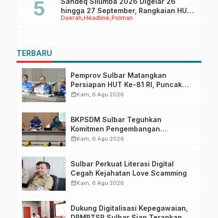
Sandeq Silumba 2026 Digelar 26
hingga 27 September, Rangkaian HUT
Daerah
Headline
Polman
Sulbar
TERBARU
Pemprov Sulbar Matangkan
Persiapan HUT Ke-81 RI, Puncak
Upacara di Lapangan Ahmad
calendar_month
Kam, 6 Agu 2026
Kirang
BKPSDM Sulbar Teguhkan
Komitmen Pengembangan
Kompetensi ASN melalui
calendar_month
Kam, 6 Agu 2026
Penandatanganan Perjanjian
Tugas Belajar 2026
Sulbar Perkuat Literasi Digital
Cegah Kejahatan Love Scamming
calendar_month
Kam, 6 Agu 2026
Dukung Digitalisasi Kepegawaian,
DPMPTSP Sulbar Siap Terapkan