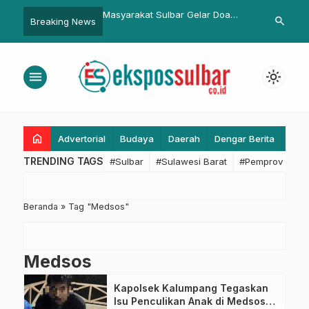
 Plaza Karampuang,
Masyarakat Sulbar Gelar Doa
TNI-Polri dan
search
Breaking News
Gubernur Sulbar Harap
Istighatsah, Harap Kedamaian
Patroli Gabu
gkitkan Pariwisata
Indonesia Kembali
menu
light_mode
home
Advertorial
Budaya
Daerah
Dengar Berita
Eko
TRENDING TAGS
#Sulbar
#Sulawesi Barat
#Pemprov Sulba
Beranda
»
Tag "Medsos"
Medsos
Kapolsek Kalumpang Tegaskan
Isu Penculikan Anak di Medsos