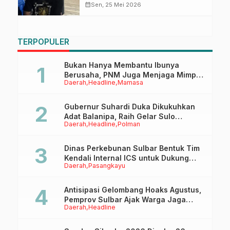
adalah Hoaks
calendar_month
Sen, 25 Mei 2026
TERPOPULER
Bukan Hanya Membantu Ibunya
Berusaha, PNM Juga Menjaga Mimpi
Daerah
Headline
Mamasa
Anaknya Untuk Menggapai Cita-Cita
Gubernur Suhardi Duka Dikukuhkan
Adat Balanipa, Raih Gelar Sulo
Daerah
Headline
Polman
Tappidena
Dinas Perkebunan Sulbar Bentuk Tim
Kendali Internal ICS untuk Dukung
Daerah
Pasangkayu
Sertifikasi ISPO Pekebun di
Pasangkayu
Antisipasi Gelombang Hoaks Agustus,
Pemprov Sulbar Ajak Warga Jaga
Daerah
Headline
Ruang Digital