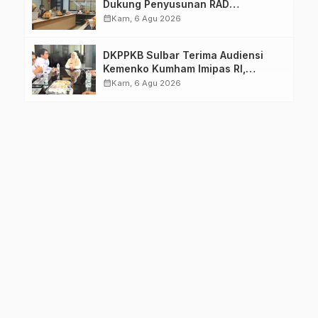
Dukung Penyusunan RAD
TPB/SDGs Sulawesi Barat
calendar_month
Kam, 6 Agu 2026
DKPPKB Sulbar Terima Audiensi
Kemenko Kumham Imipas RI,
Perkuat Pelayanan Kesehatan bagi
calendar_month
Kam, 6 Agu 2026
Kelompok Rentan