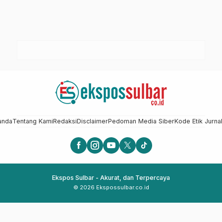
anda
Tentang Kami
Redaksi
Disclaimer
Pedoman Media Siber
Kode Etik Jurnal
Ekspos Sulbar - Akurat, dan Terpercaya
© 2026 Ekspossulbar.co.id