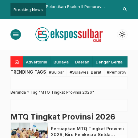
bar Gelar Upacara Hari
Pelantikan Eselon II Pemprov
Perkuat Tata 
search
Breaking News
Penuh Khidmat di
Sulbar Menunggu Pertek,
dan Pelayana
uaca Tak Mendukung
Gubernur SDK Soroti Lambannya
Dukung Penu
Proses di BKN
Kearsipan
menu
light_mode
home
Advertorial
Budaya
Daerah
Dengar Berita
Eko
TRENDING TAGS
#Sulbar
#Sulawesi Barat
#Pemprov Sulba
Beranda
»
Tag "MTQ Tingkat Provinsi 2026"
MTQ Tingkat Provinsi 2026
Persiapkan MTQ Tingkat Provinsi
2026, Biro Pemkesra Setda