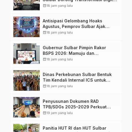
Sistem Kehadiran ASN
calendar_month
18 jam yang lalu
Antisipasi Gelombang Hoaks
Agustus, Pemprov Sulbar Ajak
Warga Jaga Ruang Digital
calendar_month
18 jam yang lalu
Gubernur Sulbar Pimpin Rakor
BSPS 2026: Mamuju dan
Pasangkayu Masih Nol Realisasi
calendar_month
18 jam yang lalu
dari Kuota 5.250 Unit
Dinas Perkebunan Sulbar Bentuk
Tim Kendali Internal ICS untuk
Dukung Sertifikasi ISPO Pekebun di
calendar_month
18 jam yang lalu
Pasangkayu
Penyusunan Dokumen RAD
TPB/SDGs 2025–2029 Perkuat
Arah Pembangunan Berkelanjutan
calendar_month
19 jam yang lalu
Sulawesi Barat
Panitia HUT RI dan HUT Sulbar