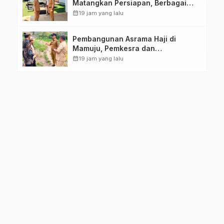
Matangkan Persiapan, Berbagai
Lomba Akan Dilaksanakan Pemprov
calendar_month
19 jam yang lalu
Sulbar
Pembangunan Asrama Haji di
Mamuju, Pemkesra dan
Kementerian Haji Sulbar Tinjau
calendar_month
19 jam yang lalu
Lokasi