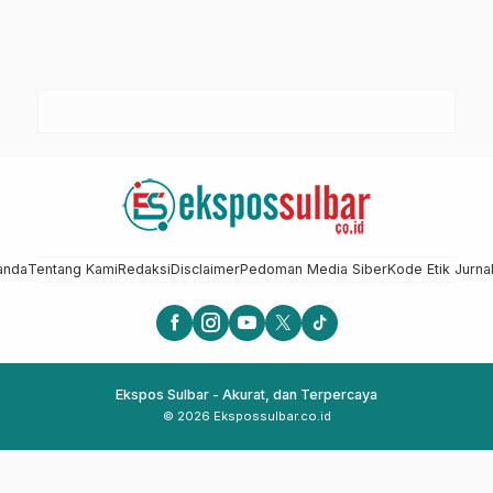
anda
Tentang Kami
Redaksi
Disclaimer
Pedoman Media Siber
Kode Etik Jurnal
Ekspos Sulbar - Akurat, dan Terpercaya
© 2026 Ekspossulbar.co.id