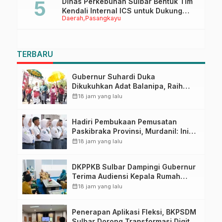
Dinas Perkebunan Sulbar Bentuk Tim
Kendali Internal ICS untuk Dukung
Daerah
Pasangkayu
Sertifikasi ISPO Pekebun di
Pasangkayu
TERBARU
Gubernur Suhardi Duka
Dikukuhkan Adat Balanipa, Raih
Gelar Sulo Tappidena
calendar_month
18 jam yang lalu
Hadiri Pembukaan Pemusatan
Paskibraka Provinsi, Murdanil: Ini
Membentuk Karakter Hingga
calendar_month
18 jam yang lalu
Kedisiplinannya
DKPPKB Sulbar Dampingi Gubernur
Terima Audiensi Kepala Rumah
Sakit TK. III Punggawa Malolo
calendar_month
18 jam yang lalu
Penerapan Aplikasi Fleksi, BKPSDM
Sulbar Dorong Transformasi Digital