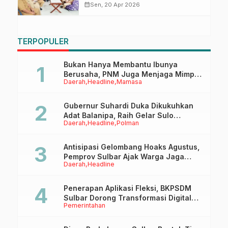
Sulbar Matangkan Koordinasi
calendar_month
Sen, 20 Apr 2026
Teknis
TERPOPULER
Bukan Hanya Membantu Ibunya
Berusaha, PNM Juga Menjaga Mimpi
Daerah
Headline
Mamasa
Anaknya Untuk Menggapai Cita-Cita
Gubernur Suhardi Duka Dikukuhkan
Adat Balanipa, Raih Gelar Sulo
Daerah
Headline
Polman
Tappidena
Antisipasi Gelombang Hoaks Agustus,
Pemprov Sulbar Ajak Warga Jaga
Daerah
Headline
Ruang Digital
Penerapan Aplikasi Fleksi, BKPSDM
Sulbar Dorong Transformasi Digital
Pemerintahan
Sistem Kehadiran ASN