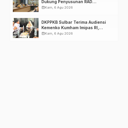
Dukung Penyusunan RAD
TPB/SDGs Sulawesi Barat
calendar_month
Kam, 6 Agu 2026
DKPPKB Sulbar Terima Audiensi
Kemenko Kumham Imipas RI,
Perkuat Pelayanan Kesehatan bagi
calendar_month
Kam, 6 Agu 2026
Kelompok Rentan