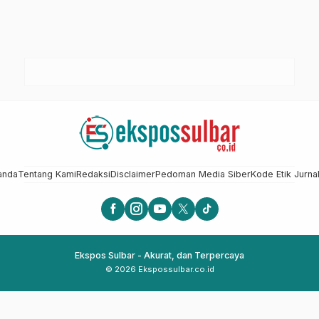
anda
Tentang Kami
Redaksi
Disclaimer
Pedoman Media Siber
Kode Etik Jurnal
Ekspos Sulbar - Akurat, dan Terpercaya
© 2026 Ekspossulbar.co.id