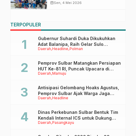
Aklamasi, Dispoparekraf Sulbar
calendar_month
Sen, 4 Mei 2026
Siap Bersinergi
TERPOPULER
Gubernur Suhardi Duka Dikukuhkan
Adat Balanipa, Raih Gelar Sulo
Daerah
Headline
Polman
Tappidena
Pemprov Sulbar Matangkan Persiapan
HUT Ke-81 RI, Puncak Upacara di
Daerah
Mamuju
Lapangan Ahmad Kirang
Antisipasi Gelombang Hoaks Agustus,
Pemprov Sulbar Ajak Warga Jaga
Daerah
Headline
Ruang Digital
Dinas Perkebunan Sulbar Bentuk Tim
Kendali Internal ICS untuk Dukung
Daerah
Pasangkayu
Sertifikasi ISPO Pekebun di
Pasangkayu