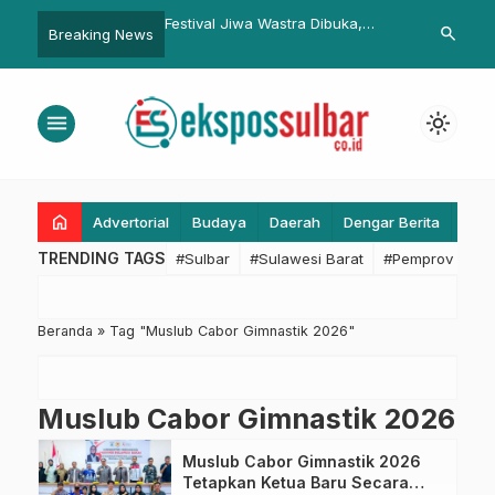
a Ekskavator, Lima
Festival Jiwa Wastra Dibuka,
Sat Sabhara 
search
Breaking News
balikan Uang Kerugian
Pemprov Sulbar Perkuat Strategi
Berbagi Takj
Pengembangan Tenun
menu
light_mode
home
Advertorial
Budaya
Daerah
Dengar Berita
Eko
TRENDING TAGS
#Sulbar
#Sulawesi Barat
#Pemprov Sulba
Beranda
»
Tag "Muslub Cabor Gimnastik 2026"
Muslub Cabor Gimnastik 2026
Muslub Cabor Gimnastik 2026
Tetapkan Ketua Baru Secara