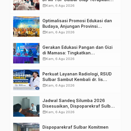
Aplikasi FLEKSI ASN
calendar_month
Kam, 6 Agu 2026
Optimalisasi Promosi Edukasi dan
Budaya, Anjungan Provinsi
Sulawesi Barat Perkuat Kolaborasi
calendar_month
Kam, 6 Agu 2026
Strategis Bersama Sky World TMII
Gerakan Edukasi Pangan dan Gizi
di Mamasa: Tingkatkan
Pengetahuan dan Keterampilan
calendar_month
Kam, 6 Agu 2026
Keluarga dalam Pemenuhan Gizi
Perkuat Layanan Radiologi, RSUD
Sulbar Sambut Kembali dr. Iis
Imelda, Sp.Rad
calendar_month
Kam, 6 Agu 2026
Jadwal Sandeq Silumba 2026
Disesuaikan, Dispoparekraf Sulbar
Pastikan Persiapan Tetap
calendar_month
Kam, 6 Agu 2026
Dimatangkan
Dispoparekraf Sulbar Komitmen