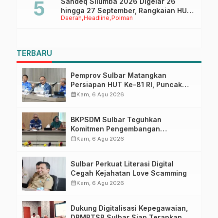
Sandeq Silumba 2026 Digelar 26
hingga 27 September, Rangkaian HUT
Daerah
Headline
Polman
Sulbar
TERBARU
Pemprov Sulbar Matangkan
Persiapan HUT Ke-81 RI, Puncak
Upacara di Lapangan Ahmad
calendar_month
Kam, 6 Agu 2026
Kirang
BKPSDM Sulbar Teguhkan
Komitmen Pengembangan
Kompetensi ASN melalui
calendar_month
Kam, 6 Agu 2026
Penandatanganan Perjanjian
Tugas Belajar 2026
Sulbar Perkuat Literasi Digital
Cegah Kejahatan Love Scamming
calendar_month
Kam, 6 Agu 2026
Dukung Digitalisasi Kepegawaian,
DPMPTSP Sulbar Siap Terapkan