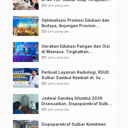
Aplikasi FLEKSI ASN
calendar_month
8 jam yang lalu
Optimalisasi Promosi Edukasi dan
Budaya, Anjungan Provinsi
Sulawesi Barat Perkuat Kolaborasi
calendar_month
8 jam yang lalu
Strategis Bersama Sky World TMII
Gerakan Edukasi Pangan dan Gizi
di Mamasa: Tingkatkan
Pengetahuan dan Keterampilan
calendar_month
8 jam yang lalu
Keluarga dalam Pemenuhan Gizi
Perkuat Layanan Radiologi, RSUD
Sulbar Sambut Kembali dr. Iis
Imelda, Sp.Rad
calendar_month
8 jam yang lalu
Jadwal Sandeq Silumba 2026
Disesuaikan, Dispoparekraf Sulbar
Pastikan Persiapan Tetap
calendar_month
8 jam yang lalu
Dimatangkan
Dispoparekraf Sulbar Komitmen