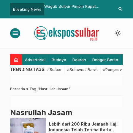
Sesuai SOP,
Wagub Sulbar Pimpin Rapat
Dampingi Gub
search
Breaking News
anhub Sulbar Verifikasi
Tindak Lanjut Temuan BPK dan
Penerima Ban
n Rekomendasi Izin
APIP
Disbun Komit
uat Barang PT. Tiga
Pelayanan Te
menu
light_mode
ang Belang
home
Advertorial
Budaya
Daerah
Dengar Berita
Eko
TRENDING TAGS
#Sulbar
#Sulawesi Barat
#Pemprov Sulba
Beranda
»
Tag "Nasrullah Jasam"
Nasrullah Jasam
Lebih dari 200 Ribu Jemaah Haji
Indonesia Telah Terima Kartu