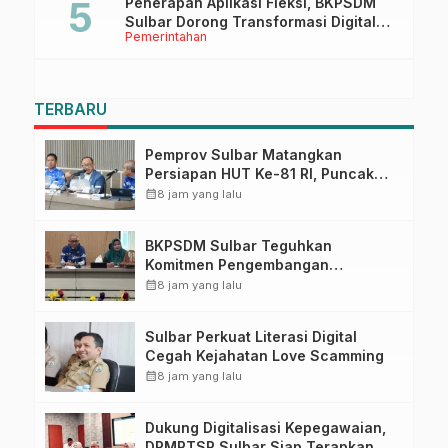
Penerapan Aplikasi Fleksi, BKPSDM
Sulbar Dorong Transformasi Digital
Pemerintahan
Sistem Kehadiran ASN
TERBARU
Pemprov Sulbar Matangkan
Persiapan HUT Ke-81 RI, Puncak
Upacara di Lapangan Ahmad
calendar_month
8 jam yang lalu
Kirang
BKPSDM Sulbar Teguhkan
Komitmen Pengembangan
Kompetensi ASN melalui
calendar_month
8 jam yang lalu
Penandatanganan Perjanjian
Tugas Belajar 2026
Sulbar Perkuat Literasi Digital
Cegah Kejahatan Love Scamming
calendar_month
8 jam yang lalu
Dukung Digitalisasi Kepegawaian,
DPMPTSP Sulbar Siap Terapkan