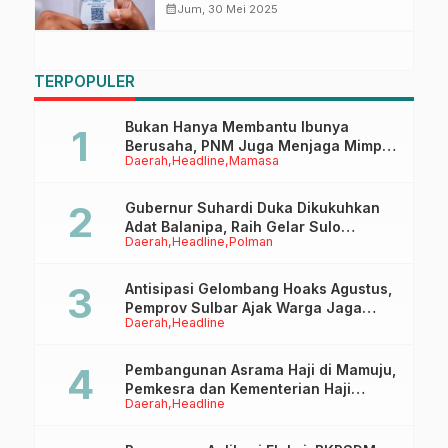
Nusuk
calendar_month
Jum, 30 Mei 2025
TERPOPULER
Bukan Hanya Membantu Ibunya
Berusaha, PNM Juga Menjaga Mimpi
Daerah
Headline
Mamasa
Anaknya Untuk Menggapai Cita-Cita
Gubernur Suhardi Duka Dikukuhkan
Adat Balanipa, Raih Gelar Sulo
Daerah
Headline
Polman
Tappidena
Antisipasi Gelombang Hoaks Agustus,
Pemprov Sulbar Ajak Warga Jaga
Daerah
Headline
Ruang Digital
Pembangunan Asrama Haji di Mamuju,
Pemkesra dan Kementerian Haji
Daerah
Headline
Sulbar Tinjau Lokasi