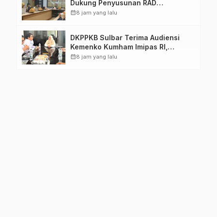
Dukung Penyusunan RAD
TPB/SDGs Sulawesi Barat
calendar_month
8 jam yang lalu
DKPPKB Sulbar Terima Audiensi
Kemenko Kumham Imipas RI,
Perkuat Pelayanan Kesehatan bagi
calendar_month
8 jam yang lalu
Kelompok Rentan