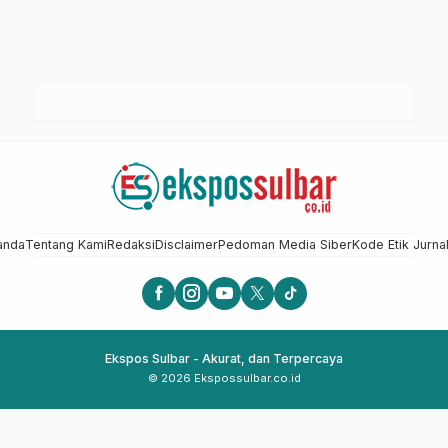
anda
Tentang Kami
Redaksi
Disclaimer
Pedoman Media Siber
Kode Etik Jurnal
Ekspos Sulbar - Akurat, dan Terpercaya
© 2026 Ekspossulbar.co.id