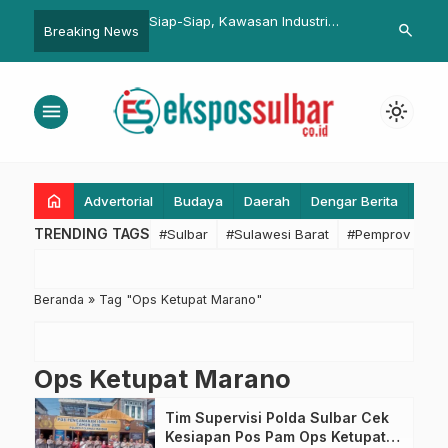
mil: Omaba Solusi Jitu
Siap-Siap, Kawasan Industri
Pj Gubernur 
search
Breaking News
ngkes
Tikke Raya Bakal Serap Puluhan
Penyaluran 
Ribu Tenaga Kerja
Tahap III Min
Persen
menu
light_mode
home
Advertorial
Budaya
Daerah
Dengar Berita
Eko
TRENDING TAGS
#Sulbar
#Sulawesi Barat
#Pemprov Sulba
Beranda
»
Tag "Ops Ketupat Marano"
Ops Ketupat Marano
Tim Supervisi Polda Sulbar Cek
Kesiapan Pos Pam Ops Ketupat