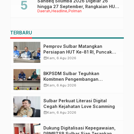
Sandeq Silumba 2026 Digelar 26
hingga 27 September, Rangkaian HUT
Daerah
Headline
Polman
Sulbar
TERBARU
Pemprov Sulbar Matangkan
Persiapan HUT Ke-81 RI, Puncak
Upacara di Lapangan Ahmad
calendar_month
Kam, 6 Agu 2026
Kirang
BKPSDM Sulbar Teguhkan
Komitmen Pengembangan
Kompetensi ASN melalui
calendar_month
Kam, 6 Agu 2026
Penandatanganan Perjanjian
Tugas Belajar 2026
Sulbar Perkuat Literasi Digital
Cegah Kejahatan Love Scamming
calendar_month
Kam, 6 Agu 2026
Dukung Digitalisasi Kepegawaian,
DPMPTSP Sulbar Siap Terapkan