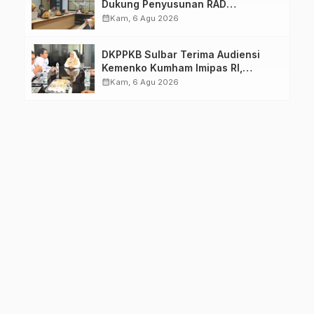
Dukung Penyusunan RAD
TPB/SDGs Sulawesi Barat
calendar_month
Kam, 6 Agu 2026
DKPPKB Sulbar Terima Audiensi
Kemenko Kumham Imipas RI,
Perkuat Pelayanan Kesehatan bagi
calendar_month
Kam, 6 Agu 2026
Kelompok Rentan