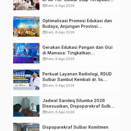
Aplikasi FLEKSI ASN
calendar_month
Kam, 6 Agu 2026
Optimalisasi Promosi Edukasi dan
Budaya, Anjungan Provinsi
Sulawesi Barat Perkuat Kolaborasi
calendar_month
Kam, 6 Agu 2026
Strategis Bersama Sky World TMII
Gerakan Edukasi Pangan dan Gizi
di Mamasa: Tingkatkan
Pengetahuan dan Keterampilan
calendar_month
Kam, 6 Agu 2026
Keluarga dalam Pemenuhan Gizi
Perkuat Layanan Radiologi, RSUD
Sulbar Sambut Kembali dr. Iis
Imelda, Sp.Rad
calendar_month
Kam, 6 Agu 2026
Jadwal Sandeq Silumba 2026
Disesuaikan, Dispoparekraf Sulbar
Pastikan Persiapan Tetap
calendar_month
Kam, 6 Agu 2026
Dimatangkan
Dispoparekraf Sulbar Komitmen