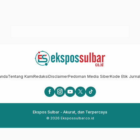
anda
Tentang Kami
Redaksi
Disclaimer
Pedoman Media Siber
Kode Etik Jurnal
Ekspos Sulbar - Akurat, dan Terpercaya
© 2026 Ekspossulbar.co.id