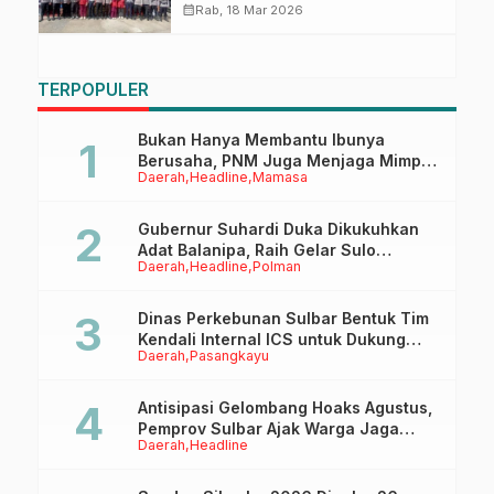
Marano di Polman
calendar_month
Rab, 18 Mar 2026
TERPOPULER
Bukan Hanya Membantu Ibunya
Berusaha, PNM Juga Menjaga Mimpi
Daerah
Headline
Mamasa
Anaknya Untuk Menggapai Cita-Cita
Gubernur Suhardi Duka Dikukuhkan
Adat Balanipa, Raih Gelar Sulo
Daerah
Headline
Polman
Tappidena
Dinas Perkebunan Sulbar Bentuk Tim
Kendali Internal ICS untuk Dukung
Daerah
Pasangkayu
Sertifikasi ISPO Pekebun di
Pasangkayu
Antisipasi Gelombang Hoaks Agustus,
Pemprov Sulbar Ajak Warga Jaga
Daerah
Headline
Ruang Digital