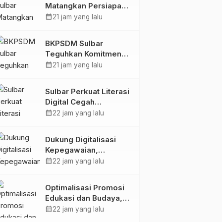
Matangkan Persiapan
HUT Ke-81 RI, Puncak
calendar_month
21 jam yang lalu
Upacara di Lapangan
Ahmad Kirang
BKPSDM Sulbar
Teguhkan Komitmen
Pengembangan
calendar_month
21 jam yang lalu
Kompetensi ASN
melalui
Sulbar Perkuat Literasi
Penandatanganan
Digital Cegah
Perjanjian Tugas
Kejahatan Love
calendar_month
22 jam yang lalu
Belajar 2026
Scamming
Dukung Digitalisasi
Kepegawaian,
DPMPTSP Sulbar Siap
calendar_month
22 jam yang lalu
Terapkan Aplikasi
FLEKSI ASN
Optimalisasi Promosi
Edukasi dan Budaya,
Anjungan Provinsi
calendar_month
22 jam yang lalu
Sulawesi Barat Perkuat