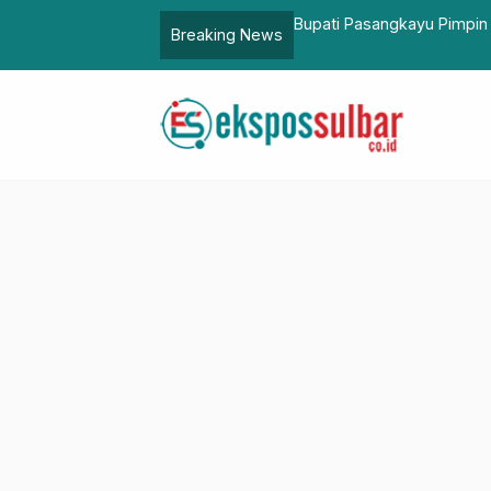
r Penegakan Protokol Kesehatan Pelaksanaan
Wagub Sulbar Pi
Breaking News