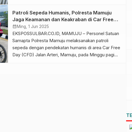
(15/6/2025). Kegiatan ini digelar untuk memastikan
situasi tetap aman dan tertib selama acara yang
Patroli Sepeda Humanis, Polresta Mamuju
dihadiri ratusan warga berlangsung. Direktur Samapta
Jaga Keamanan dan Keakraban di Car Free
Polda Sulbar, Kombes Pol Hari Mulyanto,
Day
calendar_month
Ming, 1 Jun 2025
menyampaikan bahwa patroli menggunakan sepeda
EKSPOSSULBAR.CO.ID, MAMUJU – Personel Satuan
[…]
Samapta Polresta Mamuju melaksanakan patroli
sepeda dengan pendekatan humanis di area Car Free
Day (CFD) Jalan Arteri, Mamuju, pada Minggu pagi
(1/6). Kegiatan ini merupakan bagian dari pelayanan
prima Kepolisian, khususnya di ruang publik yang
ramai dikunjungi masyarakat pada akhir pekan.
Dengan mengenakan seragam dinas dan
perlengkapan bersepeda, para personel […]
T