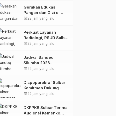
Kolaborasi Strategis
Gerakan Edukasi
Bersama Sky World
Pangan dan Gizi di
TMII
Mamasa: Tingkatkan
calendar_month
22 jam yang lalu
Pengetahuan dan
Keterampilan Keluarga
Perkuat Layanan
dalam Pemenuhan Gizi
Radiologi, RSUD Sulbar
Sambut Kembali dr. Iis
calendar_month
22 jam yang lalu
Imelda, Sp.Rad
Jadwal Sandeq
Silumba 2026
Disesuaikan,
calendar_month
22 jam yang lalu
Dispoparekraf Sulbar
Pastikan Persiapan
Dispoparekraf Sulbar
Tetap Dimatangkan
Komitmen Dukung
Penyusunan RAD
calendar_month
22 jam yang lalu
TPB/SDGs Sulawesi
Barat
DKPPKB Sulbar Terima
Audiensi Kemenko