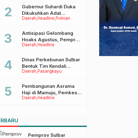
Menggapai Cita-Cita
Gubernur Suhardi Duka
Dikukuhkan Adat
Daerah
Headline
Polman
Balanipa, Raih Gelar Sulo
Tappidena
Antisipasi Gelombang
Hoaks Agustus, Pemprov
Daerah
Headline
Sulbar Ajak Warga Jaga
Ruang Digital
Dinas Perkebunan Sulbar
Bentuk Tim Kendali
Daerah
Pasangkayu
Internal ICS untuk Dukung
Sertifikasi ISPO Pekebun
di Pasangkayu
Pembangunan Asrama
Haji di Mamuju, Pemkesra
Daerah
Headline
dan Kementerian Haji
Sulbar Tinjau Lokasi
ERBARU
Pemprov Sulbar