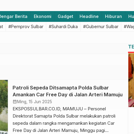
Dengar Berita
Ekonomi
Gadget
Headline
Hiburan
H
at
#Pemprov Sulbar
#Suhardi Duka
#Gubernur Sulbar
#Wag
T
Patroli Sepeda Ditsamapta Polda Sulbar
Amankan Car Free Day di Jalan Arteri Mamuju
calendar_month
Ming, 15 Jun 2025
EKSPOSSULBAR.CO.ID, MAMUJU – Personel
Direktorat Samapta Polda Sulbar melakukan patroli
sepeda dalam rangka mengamankan kegiatan Car
Free Day di Jalan Arteri Mamuju, Minggu pagi