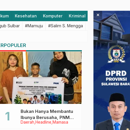
×
ukum
Kesehatan
Komputer
Kriminal
Lifestyle
Majen
ub Sulbar
#Mamuju
#Salim S. Mengga
#featured
#Polda S
ERPOPULER
Bukan Hanya Membantu
Ibunya Berusaha, PNM
Daerah
Headline
Mamasa
Juga Menjaga Mimpi
Anaknya Untuk