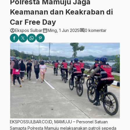
Polresta Mamuju Jaga
Keamanan dan Keakraban di
Car Free Day
account_circle
calendar_month
comment
Ekspos Sulbar
Ming, 1 Jun 2025
0 komentar
EKSPOSSULBAR.CO.ID, MAMUJU – Personel Satuan
Samapta Polresta Mamuju melaksanakan patroli sepeda