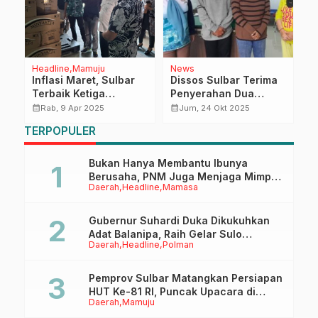
Headline
Mamuju
News
H
Inflasi Maret, Sulbar
Dissos Sulbar Terima
K
Terbaik Ketiga
Penyerahan Dua
K
ti
Nasional, Konsisten
Warga Terlantar dari
P
calendar_month
calendar_month
calendar_month
Rab, 9 Apr 2025
Jum, 24 Okt 2025
GPM Sasar Pinggiran
Dissos Mamuju untuk
S
TERPOPULER
Kota
Difasilitasi
S
Pemulangannya ke
Daerah Asal
Bukan Hanya Membantu Ibunya
Berusaha, PNM Juga Menjaga Mimpi
Daerah
Headline
Mamasa
Anaknya Untuk Menggapai Cita-Cita
Gubernur Suhardi Duka Dikukuhkan
Adat Balanipa, Raih Gelar Sulo
Daerah
Headline
Polman
Tappidena
Pemprov Sulbar Matangkan Persiapan
HUT Ke-81 RI, Puncak Upacara di
Daerah
Mamuju
Lapangan Ahmad Kirang