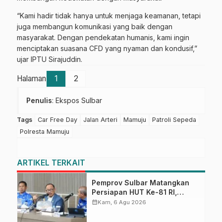
“Kami hadir tidak hanya untuk menjaga keamanan, tetapi
juga membangun komunikasi yang baik dengan
masyarakat. Dengan pendekatan humanis, kami ingin
menciptakan suasana CFD yang nyaman dan kondusif,”
ujar IPTU Sirajuddin.
Halaman
1
2
Penulis
: Ekspos Sulbar
Tags
Car Free Day
Jalan Arteri
Mamuju
Patroli Sepeda
Polresta Mamuju
ARTIKEL TERKAIT
Pemprov Sulbar Matangkan
Persiapan HUT Ke-81 RI,
Puncak Upacara di Lapangan
calendar_month
Kam, 6 Agu 2026
Ahmad Kirang