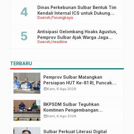
Dinas Perkebunan Sulbar Bentuk Tim
Kendali Internal ICS untuk Dukung
Daerah
Pasangkayu
Sertifikasi ISPO Pekebun di
Pasangkayu
Antisipasi Gelombang Hoaks Agustus,
Pemprov Sulbar Ajak Warga Jaga
Daerah
Headline
Ruang Digital
TERBARU
Pemprov Sulbar Matangkan
Persiapan HUT Ke-81 RI, Puncak
Upacara di Lapangan Ahmad
calendar_month
Kam, 6 Agu 2026
Kirang
BKPSDM Sulbar Teguhkan
Komitmen Pengembangan
Kompetensi ASN melalui
calendar_month
Kam, 6 Agu 2026
Penandatanganan Perjanjian
Tugas Belajar 2026
Sulbar Perkuat Literasi Digital