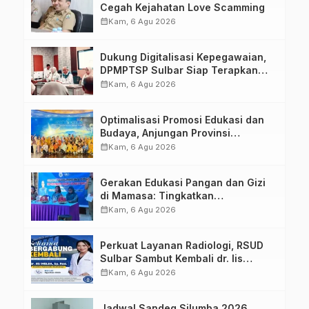
Cegah Kejahatan Love Scamming
calendar_month
Kam, 6 Agu 2026
Dukung Digitalisasi Kepegawaian,
DPMPTSP Sulbar Siap Terapkan
Aplikasi FLEKSI ASN
calendar_month
Kam, 6 Agu 2026
Optimalisasi Promosi Edukasi dan
Budaya, Anjungan Provinsi
Sulawesi Barat Perkuat Kolaborasi
calendar_month
Kam, 6 Agu 2026
Strategis Bersama Sky World TMII
Gerakan Edukasi Pangan dan Gizi
di Mamasa: Tingkatkan
Pengetahuan dan Keterampilan
calendar_month
Kam, 6 Agu 2026
Keluarga dalam Pemenuhan Gizi
Perkuat Layanan Radiologi, RSUD
Sulbar Sambut Kembali dr. Iis
Imelda, Sp.Rad
calendar_month
Kam, 6 Agu 2026
Jadwal Sandeq Silumba 2026