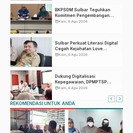
BKPSDM Sulbar Teguhkan
Komitmen Pengembangan
Kompetensi ASN melalui
calendar_month
Kam, 6 Agu 2026
Penandatanganan Perjanjian
Tugas Belajar 2026
Sulbar Perkuat Literasi Digital
Cegah Kejahatan Love
Scamming
calendar_month
Kam, 6 Agu 2026
Dukung Digitalisasi
Kepegawaian, DPMPTSP
Sulbar Siap Terapkan Aplikasi
calendar_month
Kam, 6 Agu 2026
FLEKSI ASN
REKOMENDASI UNTUK ANDA