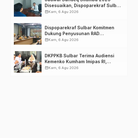
Disesuaikan, Dispoparekraf Sulbar
Pastikan Persiapan Tetap
calendar_month
Kam, 6 Agu 2026
Dimatangkan
Dispoparekraf Sulbar Komitmen
Dukung Penyusunan RAD
TPB/SDGs Sulawesi Barat
calendar_month
Kam, 6 Agu 2026
DKPPKB Sulbar Terima Audiensi
Kemenko Kumham Imipas RI,
Perkuat Pelayanan Kesehatan bagi
calendar_month
Kam, 6 Agu 2026
Kelompok Rentan