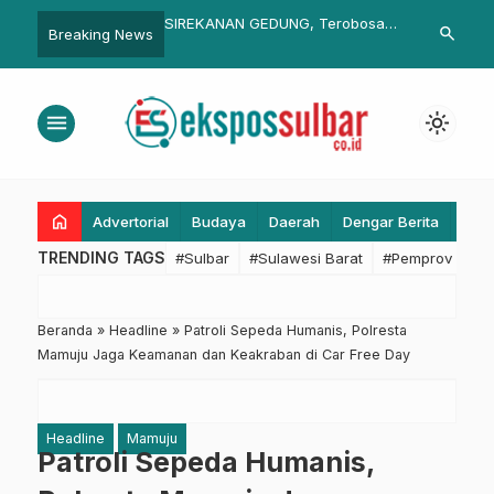
ANAN GEDUNG, Terobosan
Samsung Perkenalkan Galaxy M
Usai Upa
search
Breaking News
l PUPR Sulbar yang Sejalan
Series Pertama Gunakan
dan Tabu
 Regulasi Nasional
Jaringan 5G
Martajay
nan Gedung
menu
light_mode
home
Advertorial
Budaya
Daerah
Dengar Berita
Eko
TRENDING TAGS
#Sulbar
#Sulawesi Barat
#Pemprov Sulba
Beranda
»
Headline
»
Patroli Sepeda Humanis, Polresta
Mamuju Jaga Keamanan dan Keakraban di Car Free Day
Headline
Mamuju
Patroli Sepeda Humanis,