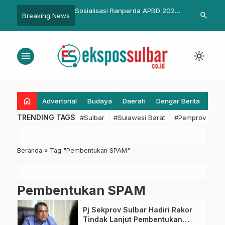
na Tumbang di Pilkades
Sosialisasi Ranperda APBD 2020
833 Perwira 
search
Breaking News
yu
dan Ranperda APBD-P 2019,
Dilantik
Pemerintah Kabupaten
Pasangkayu
menu
light_mode
home
Advertorial
Budaya
Daerah
Dengar Berita
Eko
TRENDING TAGS
#Sulbar
#Sulawesi Barat
#Pemprov Sulba
Beranda
»
Tag "Pembentukan SPAM"
Pembentukan SPAM
Pj Sekprov Sulbar Hadiri Rakor
Tindak Lanjut Pembentukan