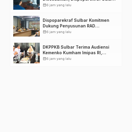
Pastikan Persiapan Tetap
calendar_month
6 jam yang lalu
Dimatangkan
Dispoparekraf Sulbar Komitmen
Dukung Penyusunan RAD
TPB/SDGs Sulawesi Barat
calendar_month
6 jam yang lalu
DKPPKB Sulbar Terima Audiensi
Kemenko Kumham Imipas RI,
Perkuat Pelayanan Kesehatan bagi
calendar_month
6 jam yang lalu
Kelompok Rentan