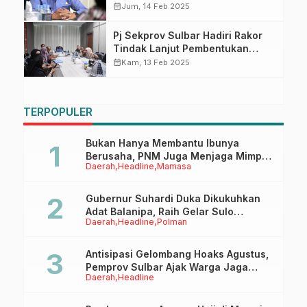
SPAM, Pemprov dan Pemkab
calendar_month
Jum, 14 Feb 2025
Harus Berkolaborasi
Pj Sekprov Sulbar Hadiri Rakor
Tindak Lanjut Pembentukan
SPAM
calendar_month
Kam, 13 Feb 2025
TERPOPULER
Bukan Hanya Membantu Ibunya
Berusaha, PNM Juga Menjaga Mimpi
Daerah
Headline
Mamasa
Anaknya Untuk Menggapai Cita-Cita
Gubernur Suhardi Duka Dikukuhkan
Adat Balanipa, Raih Gelar Sulo
Daerah
Headline
Polman
Tappidena
Antisipasi Gelombang Hoaks Agustus,
Pemprov Sulbar Ajak Warga Jaga
Daerah
Headline
Ruang Digital