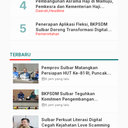
Pembangunan Asrama Haji di Mamuju,
Pemkesra dan Kementerian Haji
Daerah
Headline
Sulbar Tinjau Lokasi
Penerapan Aplikasi Fleksi, BKPSDM
Sulbar Dorong Transformasi Digital
Pemerintahan
Sistem Kehadiran ASN
TERBARU
Pemprov Sulbar Matangkan
Persiapan HUT Ke-81 RI, Puncak
Upacara di Lapangan Ahmad
calendar_month
6 jam yang lalu
Kirang
BKPSDM Sulbar Teguhkan
Komitmen Pengembangan
Kompetensi ASN melalui
calendar_month
6 jam yang lalu
Penandatanganan Perjanjian
Tugas Belajar 2026
Sulbar Perkuat Literasi Digital
Cegah Kejahatan Love Scamming