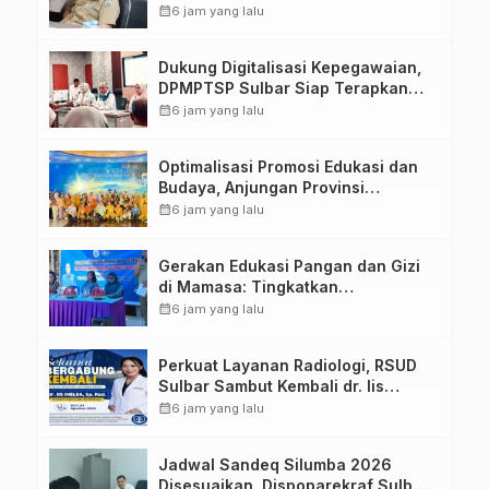
calendar_month
6 jam yang lalu
Dukung Digitalisasi Kepegawaian,
DPMPTSP Sulbar Siap Terapkan
Aplikasi FLEKSI ASN
calendar_month
6 jam yang lalu
Optimalisasi Promosi Edukasi dan
Budaya, Anjungan Provinsi
Sulawesi Barat Perkuat Kolaborasi
calendar_month
6 jam yang lalu
Strategis Bersama Sky World TMII
Gerakan Edukasi Pangan dan Gizi
di Mamasa: Tingkatkan
Pengetahuan dan Keterampilan
calendar_month
6 jam yang lalu
Keluarga dalam Pemenuhan Gizi
Perkuat Layanan Radiologi, RSUD
Sulbar Sambut Kembali dr. Iis
Imelda, Sp.Rad
calendar_month
6 jam yang lalu
Jadwal Sandeq Silumba 2026
Disesuaikan, Dispoparekraf Sulbar