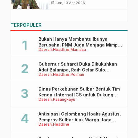
dan Ajak Warga Gunakan SP4N-
calendar_month
Jum, 10 Apr 2026
LAPOR!
TERPOPULER
Bukan Hanya Membantu Ibunya
Berusaha, PNM Juga Menjaga Mimpi
Daerah
Headline
Mamasa
Anaknya Untuk Menggapai Cita-Cita
Gubernur Suhardi Duka Dikukuhkan
Adat Balanipa, Raih Gelar Sulo
Daerah
Headline
Polman
Tappidena
Dinas Perkebunan Sulbar Bentuk Tim
Kendali Internal ICS untuk Dukung
Daerah
Pasangkayu
Sertifikasi ISPO Pekebun di
Pasangkayu
Antisipasi Gelombang Hoaks Agustus,
Pemprov Sulbar Ajak Warga Jaga
Daerah
Headline
Ruang Digital