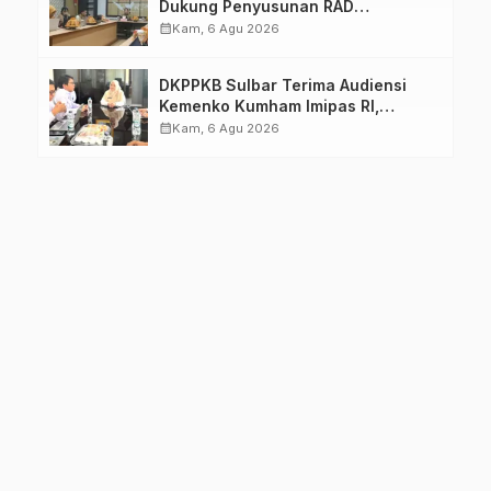
Dukung Penyusunan RAD
TPB/SDGs Sulawesi Barat
calendar_month
Kam, 6 Agu 2026
DKPPKB Sulbar Terima Audiensi
Kemenko Kumham Imipas RI,
Perkuat Pelayanan Kesehatan bagi
calendar_month
Kam, 6 Agu 2026
Kelompok Rentan