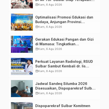
Aplikasi FLEKSI ASN
calendar_month
Kam, 6 Agu 2026
Optimalisasi Promosi Edukasi dan
Budaya, Anjungan Provinsi
Sulawesi Barat Perkuat Kolaborasi
calendar_month
Kam, 6 Agu 2026
Strategis Bersama Sky World TMII
Gerakan Edukasi Pangan dan Gizi
di Mamasa: Tingkatkan
Pengetahuan dan Keterampilan
calendar_month
Kam, 6 Agu 2026
Keluarga dalam Pemenuhan Gizi
Perkuat Layanan Radiologi, RSUD
Sulbar Sambut Kembali dr. Iis
Imelda, Sp.Rad
calendar_month
Kam, 6 Agu 2026
Jadwal Sandeq Silumba 2026
Disesuaikan, Dispoparekraf Sulbar
Pastikan Persiapan Tetap
calendar_month
Kam, 6 Agu 2026
Dimatangkan
Dispoparekraf Sulbar Komitmen