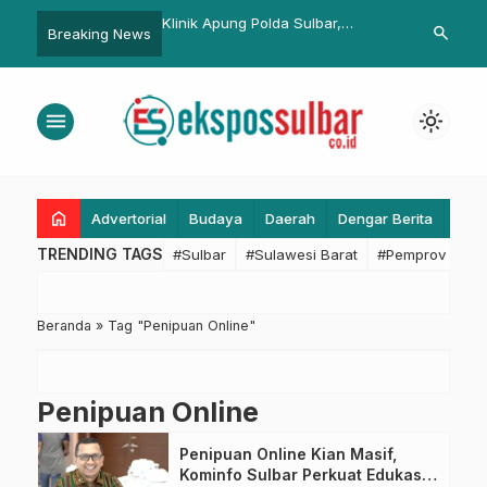
bar Dukung Penuh Aksi
Klinik Apung Polda Sulbar,
Tak Imunisas
search
Breaking News
upsi Sedunia
Layanan Gratis untuk Masyarakat
Tertular Viru
Mamuju
menu
light_mode
home
Advertorial
Budaya
Daerah
Dengar Berita
Eko
TRENDING TAGS
#Sulbar
#Sulawesi Barat
#Pemprov Sulba
Beranda
»
Tag "Penipuan Online"
Penipuan Online
Penipuan Online Kian Masif,
Kominfo Sulbar Perkuat Edukasi