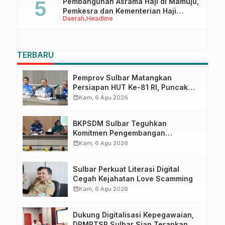
Pembangunan Asrama Haji di Mamuju,
Pemkesra dan Kementerian Haji
Daerah
Headline
Sulbar Tinjau Lokasi
TERBARU
Pemprov Sulbar Matangkan
Persiapan HUT Ke-81 RI, Puncak
Upacara di Lapangan Ahmad
calendar_month
Kam, 6 Agu 2026
Kirang
BKPSDM Sulbar Teguhkan
Komitmen Pengembangan
Kompetensi ASN melalui
calendar_month
Kam, 6 Agu 2026
Penandatanganan Perjanjian
Tugas Belajar 2026
Sulbar Perkuat Literasi Digital
Cegah Kejahatan Love Scamming
calendar_month
Kam, 6 Agu 2026
Dukung Digitalisasi Kepegawaian,
DPMPTSP Sulbar Siap Terapkan