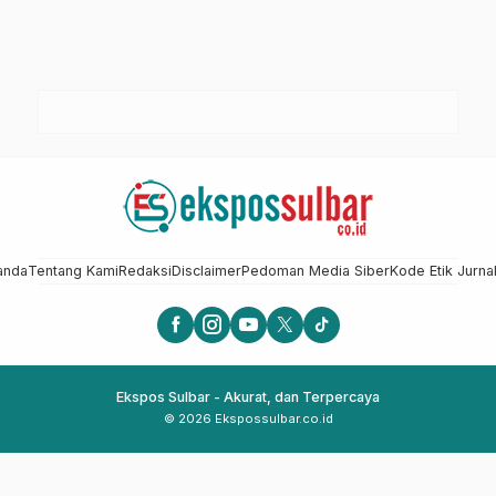
anda
Tentang Kami
Redaksi
Disclaimer
Pedoman Media Siber
Kode Etik Jurnal
Ekspos Sulbar - Akurat, dan Terpercaya
© 2026 Ekspossulbar.co.id